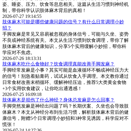
姿、睡姿、压力、饮食等息息相关。这篇从生活习惯到神经机
制，带你科学认识肢体麻木背后的真相！
2026-07-27 19:14:55
肢体麻木可能是哪些健康问题的信号？有什么日常调理小妙
招？
手脚发麻是常见又容易被忽视的身体信号，可能与久坐、姿势
不良或神经系统有关。本文从生活习惯到饮食调理，带你了解
肢体麻木背后的健康知识，分享5个实用缓解小妙招，帮你科
学应对不焦虑。
2026-07-26 18:13:31
肢体麻木吃什么食物好？饮食调理真能改善手脚发麻？
手脚经常发麻是小事？其实可能是血液循环不畅或神经压力大
的信号！别急着贴膏药，试试从饮食入手调理。本文教你通过
日常食材改善末梢循环、缓解神经压迫，推荐5大类黄金食物
+3个实用饮食建议，让你吃出通透感！
2026-07-25 16:09:18
肢体麻木是损伤了什么神经？身体总发麻是怎么回事？
手脚突然发麻是神经出问题了吗？长期伏案、久坐也会导致肢
体麻木？本文从神经分布到生活习惯，解析肢体麻木背后的健
康信号，附赠5个日常调理小妙招和3种常见诱因，科学应对不
慌张！
2026-07-24 14:27:36