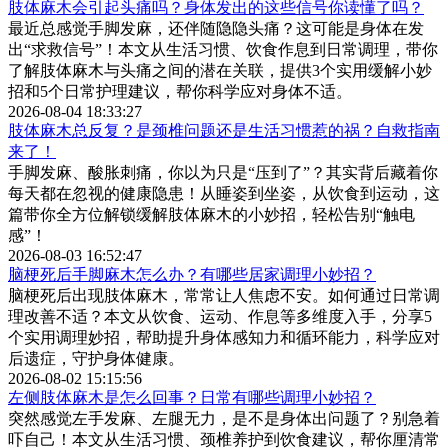
肢体麻木会引起头痛吗？身体发出的这些信号你读懂了吗？
最近总感觉手脚发麻，还伴随隐隐头痛？这可能是身体在发
出“求救信号”！本文从生活习惯、饮食作息到日常调理，带你
了解肢体麻木与头痛之间的潜在关联，提供3个实用缓解小妙
招和5个日常护理建议，帮你科学应对身体不适。
2026-08-04 18:33:27
肢体麻木总反复？是颈椎问题还是生活习惯惹的祸？自救指南
来了！
手脚发麻、酸胀刺痛，你以为只是“压到了”？其实背后藏着你
每天都在忽视的健康隐患！从睡姿到坐姿，从饮食到运动，这
篇带你全方位解锁缓解肢体麻木的小妙招，轻松告别“触电
感”！
2026-08-03 16:52:47
脑梗死后手脚麻木怎么办？有哪些居家调理小妙招？
脑梗死后出现肢体麻木，常常让人焦虑不安。如何通过日常调
理改善不适？本文从饮食、运动、作息等多维度入手，分享5
个实用调理妙招，帮助提升身体感知力和循环能力，科学应对
后遗症，守护身体健康。
2026-08-02 15:15:56
左侧肢体麻木是怎么回事？日常有哪些调理小妙招？
突然感觉左手发麻、左腿无力，是不是身体出问题了？别急着
吓自己！本文从生活习惯、颈椎养护到饮食建议，帮你厘清常