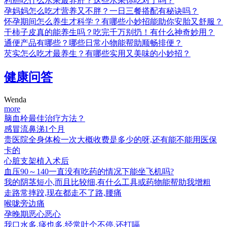
利胆吃什么水果最养肝？这些水果你吃对了吗？
孕妈妈怎么吃才营养又不胖？一日三餐搭配有秘诀吗？
怀孕期间怎么养生才科学？有哪些小妙招能助你安胎又舒服？
干柿子皮真的能养生吗？吃完千万别扔！有什么神奇妙用？
通便产品有哪些？哪些日常小物能帮助顺畅排便？
芡实怎么吃才最养生？有哪些实用又美味的小妙招？
健康问答
Wenda
more
脑血栓最佳治疗方法？
感冒流鼻涕1个月
贵医院全身体检一次大概收费是多少的呀,还有能不能用医保
卡的
心脏支架植入术后
血压90～140一直没有吃药的情况下能坐飞机吗?
我的阴茎短小,而且比较细,有什么工具或药物能帮助我增粗
走路常摔跤,现在都走不了路,腰痛
喉咙旁边痛
孕晚期恶心恶心
我口水多,痰也多,经常吐个不停,还打嗝