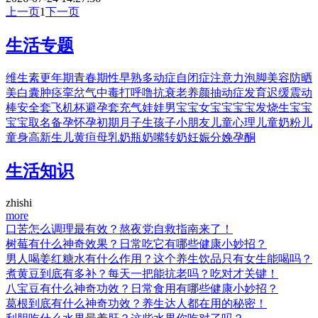
上一页
1
下一页
生活专题
维生素
更年期
青春期
性早熟
多动症
自闭症
注意力
泡脚
美容
防晒
美白
囊肿
痉挛
岔气
中毒
打呼噜
抗衰老
养颜
抽动症
发育迟缓
震动
棒
安全套
飞机杯
避孕套
充气娃娃
男宝宝
女宝宝
宝宝发烧
生宝宝
宝宝取名
备孕
怀孕初期
月子
生孩子
小朋友
儿童心理
儿童奶粉
儿
童身高
新生儿黄疸
母乳
奶瓶
奶嘴
转奶
妊娠
分娩
孕酮
生活知识
zhishi
more
口苦怎么调理最有效？熬夜党自救指南来了！
树莓有什么神奇效果？日常吃它有哪些健康小妙招？
男人喝姜红糖水有什么作用？这个养生饮品只有女生能喝吗？
煮黄豆到底有多补？每天一把能抗老吗？吃对才关键！
八宝豆有什么神奇功效？日常食用有哪些健康小妙招？
葛根到底有什么神奇功效？养生达人都在用的秘密！