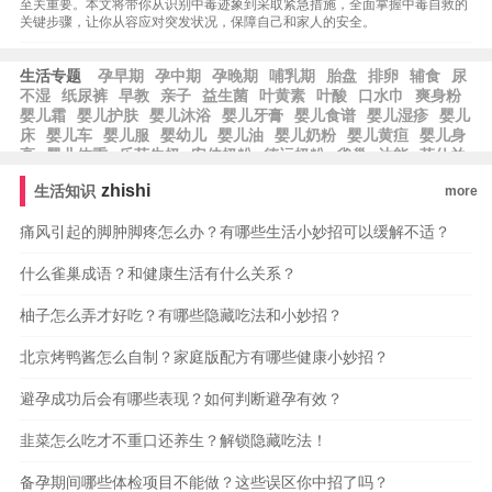
至关重要。本文将带你从识别中毒迹象到采取紧急措施，全面掌握中毒自救的
关键步骤，让你从容应对突发状况，保障自己和家人的安全。
生活专题
孕早期
孕中期
孕晚期
哺乳期
胎盘
排卵
辅食
尿
不湿
纸尿裤
早教
亲子
益生菌
叶黄素
叶酸
口水巾
爽身粉
婴儿霜
婴儿护肤
婴儿沐浴
婴儿牙膏
婴儿食谱
婴儿湿疹
婴儿
床
婴儿车
婴儿服
婴幼儿
婴儿油
婴儿奶粉
婴儿黄疸
婴儿身
高
婴儿体重
乐荷牛奶
安佳奶粉
德运奶粉
雀巢
达能
菲仕兰
牛奶
纽麦福牛奶
爱氏晨曦牛奶
欧德堡牛奶
好沃德牛奶
艾美
zhishi
生活知识
more
牛奶
美赞臣
美素佳儿
爱他美奶粉
佳贝艾特
痛风引起的脚肿脚疼怎么办？有哪些生活小妙招可以缓解不适？
什么雀巢成语？和健康生活有什么关系？
柚子怎么弄才好吃？有哪些隐藏吃法和小妙招？
北京烤鸭酱怎么自制？家庭版配方有哪些健康小妙招？
避孕成功后会有哪些表现？如何判断避孕有效？
韭菜怎么吃才不重口还养生？解锁隐藏吃法！
备孕期间哪些体检项目不能做？这些误区你中招了吗？