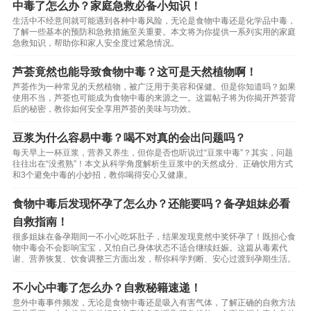
中毒了怎么办？家庭急救必备小知识！
生活中不经意间就可能遇到各种中毒风险，无论是食物中毒还是化学品中毒，
了解一些基本的预防和急救措施至关重要。本文将为你提供一系列实用的家庭
急救知识，帮助你和家人安全度过紧急情况。
芦荟竟然也能导致食物中毒？这可是天然植物啊！
芦荟作为一种常见的天然植物，被广泛用于美容和保健。但是你知道吗？如果
使用不当，芦荟也可能成为食物中毒的来源之一。这篇帖子将为你揭开芦荟背
后的秘密，教你如何安全享用芦荟的美味与功效。
豆浆为什么容易中毒？喝不对真的会出问题吗？
每天早上一杯豆浆，营养又养生，但你是否也听说过“豆浆中毒”？其实，问题
往往出在“没煮熟”！本文从科学角度解析生豆浆中的天然成分、正确饮用方式
和3个避免中毒的小妙招，教你喝得安心又健康。
食物中毒后发现怀孕了怎么办？还能要吗？备孕姐妹必看
自救指南！
很多姐妹在备孕期间一不小心吃坏肚子，结果发现竟然中奖怀孕了！既担心食
物中毒会不会影响宝宝，又怕自己身体状态不适合继续妊娠。这篇从毒素代
谢、营养恢复、饮食调整三方面出发，帮你科学判断、安心过渡到孕期生活。
不小心中毒了怎么办？自救秘籍速递！
意外中毒事件频发，无论是食物中毒还是吸入有害气体，了解正确的自救方法