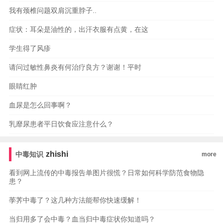
我有颈椎问题双肩沉重脖子..
症状：耳朵是油性的，出汗衣服有点黄，在这
学生得了风疹
请问过敏性鼻炎有何治疗良方？谢谢！平时
眼睛红肿
血尿是怎么回事啊？
乳靡尿患者平日饮食应注意什么？
zhishi
中毒知识
more
看到网上流传的中毒报告单图片很慌？日常如何科学防范食物隐
患？
荸荠中毒了？这几种方法能帮你快速缓解！
当归用多了会中毒？血当归中毒症状你知道吗？