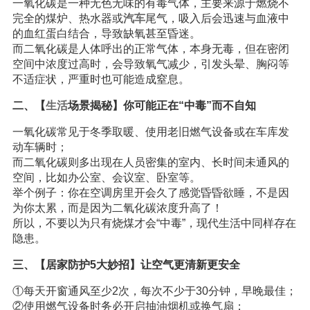
一氧化碳是一种无色无味的有毒气体，主要来源于燃烧不
完全的煤炉、热水器或
汽车
尾气，吸入后会迅速与血液中
的血红蛋白结合，导致缺氧甚至昏迷。
而二氧化碳是人体呼出的正常气体，本身无毒，但在密闭
空间中浓度过高时，会导致氧气减少，引发头晕、胸闷等
不适症状，严重时也可能造成窒息。
二、【
生活
场景揭秘】你可能正在“中毒”而不自知
一氧化碳常见于冬季取暖、使用老旧燃气设备或在车库发
动车辆时；
而二氧化碳则多出现在人员密集的室内、长时间未通风的
空间，比如办公室、会议室、卧室等。
举个例子：你在空调房里开会久了感觉昏昏欲睡，不是因
为你太累，而是因为二氧化碳浓度升高了！
所以，不要以为只有烧煤才会“中毒”，现代生活中同样存在
隐患。
三、【居家防护5大妙招】让空气更清新更安全
①每天开窗通风至少2次，每次不少于30分钟，早晚最佳；
②使用燃气设备时务必开启抽油烟机或换气扇；