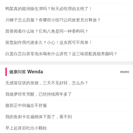
鸭梨真的能润燥生津吗？秋天必吃理由太绝了！
川楝子怎么煎服？有哪些小技巧让药效更充分释放？
茴香闻着什么味？它和八角是同一种香料吗？
斑蝥副作用代谢多久？小心！这东西可不简单！
白芨白芷白茯苓泡水喝有什么讲究？这三味搭配真能养颜吗？
Wenda
健康问答
more
无感冒症状的发烧，三天不见好转，怎么办？
我做梦经常哭醒，已经持续两年多了
腹部正中间偏左不舒服
我的鱼刺卡在扁桃体下面了，看不到
早上起床后吐出小颗粒