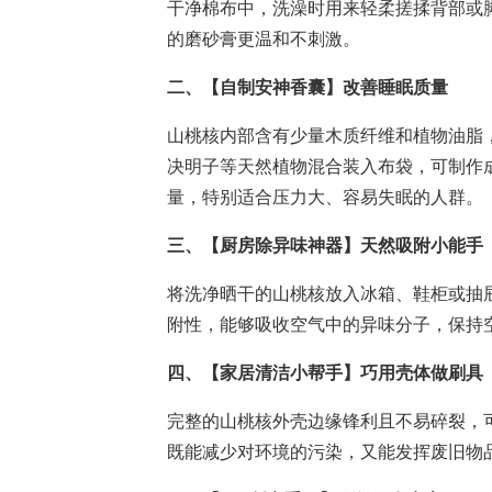
干净棉布中，洗澡时用来轻柔搓揉背部或
的磨砂膏更温和不刺激。
二、【自制安神香囊】改善睡眠质量
山桃核内部含有少量木质纤维和植物油脂
决明子等天然植物混合装入布袋，可制作
量，特别适合压力大、容易失眠的人群。
三、【厨房除异味神器】天然吸附小能手
将洗净晒干的山桃核放入冰箱、鞋柜或抽
附性，能够吸收空气中的异味分子，保持
四、【家居清洁小帮手】巧用壳体做刷具
完整的山桃核外壳边缘锋利且不易碎裂，
既能减少对环境的污染，又能发挥废旧物