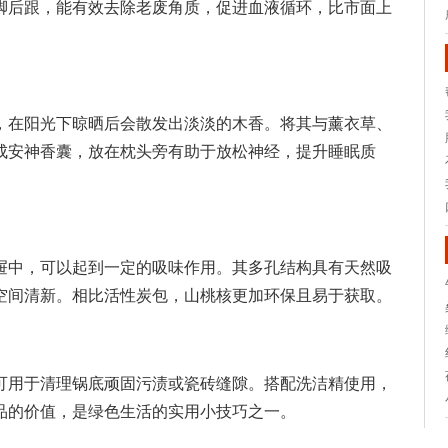
脚后跟，能有效去除老废角质，促进血液循环，比市面上
，在阳光下晾晒后会散发出淡淡的木香。将其与薰衣草、
成安神香囊，放在枕头旁有助于放松神经，提升睡眠质
屉中，可以起到一定的吸味作用。其多孔结构具有天然吸
空间清新。相比活性炭包，山桃核更加环保且易于获取。
可用于清理锅底顽固污渍或瓷砖缝隙。搭配洗洁精使用，
品的价值，是绿色生活的实用小技巧之一。