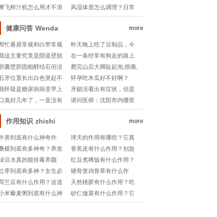
吗？
啥？
没有加速恢复的小妙招？
奇之处？日常怎么吃更健
摩飞榨汁机怎么用才不浪
风湿体质怎么调理？日常
康？
费？水果搭配秘诀大公
有哪些养生小妙招？
开！
健康问答
Wenda
more
帮忙看尿常规和白带常规
昨天晚上吃了豆制品，今
检验单
天一天胃部胀气，还
我这主要究竟是阴道壁脱
在一条经常有狗走的路上
垂还是尿路感染原因
打羽毛球
胆囊壁胆固粗醇结石但没
爬完山后大脚趾起泡,很痛,
有症状需..
怎么..
石牙位置长出白色突起不
怀孕吃木瓜好不好啊？
硬是否有问题,谢谢
我怀疑是糖尿病病变早上
牙龈没看出有症状，但是
起来胳膊肿胀凉无力
不舒服
口臭好几年了，一直没有
请问医师：沈阳市内哪里
治疗，有时候很尴尬
给做（痰陪养）？？
作用知识
zhishi
more
牛蒡到底有什么神奇作
球天的作用有哪些？它真
用？吃对了真的能养生
的能改善身体状态吗？
桑椹到底有多神奇？养发
香蕉皮有什么作用？别急
吗？
护眼还抗老？吃对才有
着扔，原来它有这么多隐
绿豆水真的能排毒养颜
红豆煮稀饭有什么作用？
效！
藏妙用！
吗？夏天喝它有什么讲
这个传统早餐竟能带来这
红枣到底有多神？女生必
猪骨煲鸡骨草有什么作
究？
么多惊喜？
吃的原因竟然是这个？
用？这道汤到底适合什么
荷兰豆有什么作用？这道
天然桃胶有什么作用？吃
人喝？
家常菜竟然藏着这么多健
它真能美容养颜吗？
小米藜麦粥到底有什么神
砂仁做菜有什么作用？它
康秘密！
奇作用？早餐喝它真能养
真的能提升菜品的灵魂
胃又养生吗？
吗？