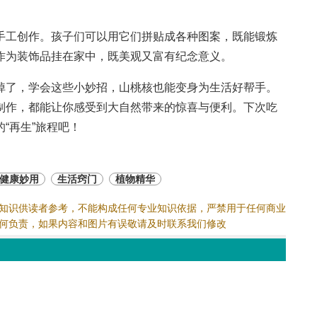
手工创作。孩子们可以用它们拼贴成各种图案，既能锻炼
作为装饰品挂在家中，既美观又富有纪念意义。
掉了，学会这些小妙招，山桃核也能变身为生活好帮手。
制作，都能让你感受到大自然带来的惊喜与便利。下次吃
“再生”旅程吧！
健康妙用
生活窍门
植物精华
知识供读者参考，不能构成任何专业知识依据，严禁用于任何商业
何负责，如果内容和图片有误敬请及时联系我们修改
作为生活健康科普知识供读者参考,并不能构成任何专业依据，请勿转载与分享，如有