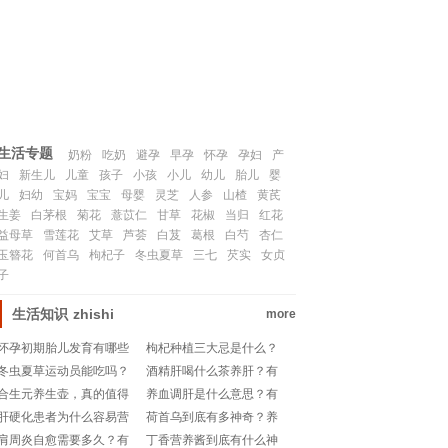
联系我们
SITEMAP
生活专题
奶粉
吃奶
避孕
早孕
怀孕
孕妇
产
妇
新生儿
儿童
孩子
小孩
小儿
幼儿
胎儿
婴
儿
妇幼
宝妈
宝宝
母婴
灵芝
人参
山楂
黄芪
生姜
白茅根
菊花
薏苡仁
甘草
花椒
当归
红花
益母草
雪莲花
艾草
芦荟
白芨
葛根
白芍
杏仁
玉簪花
何首乌
枸杞子
冬虫夏草
三七
芡实
女贞
子
生活知识
zhishi
more
怀孕初期胎儿发育有哪些
枸杞种植三大忌是什么？
神奇信号？快来get准妈妈
这些误区你踩雷了吗？
冬虫夏草运动员能吃吗？
酒精肝喝什么茶养肝？有
的秘密日记！🤰👶
真的有增强体力的妙招
没有适合日常饮用的护肝
合生元养生壶，真的值得
养血调肝是什么意思？有
吗？
茶饮推荐？
入手吗？
没有简单的小妙招可以试
肝硬化患者为什么容易营
荷首乌到底有多神奇？养
试？
养不良？饮食调理有妙招
生达人都在用的秘诀是
肩周炎自愈需要多久？有
丁香营养酱到底有什么神