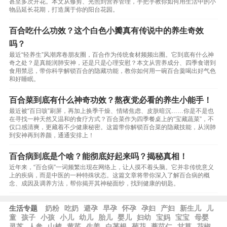
甚至多次开花。本文从修剪、光照到营养管理，手把手教你如何用生活中的小
物品延长花期，打造属于你的阳台花园。
百合吃什么功效？这个白色小瓣真有传说中的养生奇效
吗？
最近“轻养生”风潮席卷朋友圈，百合作为传统食材频频出圈。它到底有什么神
奇之处？是真能润肺安神，还是只是心理安慰？本文从营养成分、四季食谱到
食用禁忌，带你科学解锁百合的隐藏功能，教你如何用一碗百合羹喝出好气色
和好睡眠。
百合菜到底有什么神奇功效？熬夜党必看的养生小能手！
最近被“百日咳”刷屏，再加上换季干燥、情绪焦虑、皮肤暗沉……你是不是也
在寻找一种天然又温和的食疗方式？百合菜作为四季餐桌上的“宝藏蔬菜”，不
仅口感清爽，更藏着不少健康秘密。这篇带你解锁百合菜的隐藏技能，从润肺
到安神再到养颜，通通安排上！
百合病到底是个啥？能彻底好起来吗？揭秘真相！
近年来，“百合病”一词频繁出现在网络上，让人摸不着头脑。它并非传统意义
上的疾病，而是中医的一种特殊状态。这篇文章将带你深入了解百合病的概
念、成因及调养方法，帮你揭开其神秘面纱，找到健康的钥匙。
生活专题
奶粉
吃奶
避孕
早孕
怀孕
孕妇
产妇
新生儿
儿
童
孩子
小孩
小儿
幼儿
胎儿
婴儿
妇幼
宝妈
宝宝
母婴
灵芝
人参
山楂
黄芪
生姜
白茅根
菊花
薏苡仁
甘草
花椒