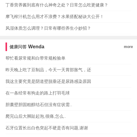
丁香营养酱到底有什么神奇之处？日常怎么吃更健康？
摩飞榨汁机怎么用才不浪费？水果搭配秘诀大公开！
风湿体质怎么调理？日常有哪些养生小妙招？
Wenda
健康问答
more
帮忙看尿常规和白带常规检验单
昨天晚上吃了豆制品，今天一天胃部胀气，还
我这主要究竟是阴道壁脱垂还是尿路感染原因
在一条经常有狗走的路上打羽毛球
胆囊壁胆固粗醇结石但没有症状需..
爬完山后大脚趾起泡,很痛,怎么..
石牙位置长出白色突起不硬是否有问题,谢谢