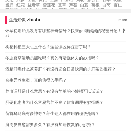
当归
红花
益母草
雪莲花
艾草
芦荟
白芨
葛根
白芍
杏仁
玉簪花
何首乌
枸杞子
冬虫夏草
三七
芡实
女贞子
zhishi
生活知识
more
怀孕初期胎儿发育有哪些神奇信号？快来get准妈妈的秘密日记！🤰
👶
枸杞种植三大忌是什么？这些误区你踩雷了吗？
冬虫夏草运动员能吃吗？真的有增强体力的妙招吗？
酒精肝喝什么茶养肝？有没有适合日常饮用的护肝茶饮推荐？
合生元养生壶，真的值得入手吗？
养血调肝是什么意思？有没有简单的小妙招可以试试？
肝硬化患者为什么容易营养不良？饮食调理有妙招吗？
荷首乌到底有多神奇？养生达人都在用的秘诀是啥？
肩周炎自愈需要多久？有没有加速恢复的小妙招？