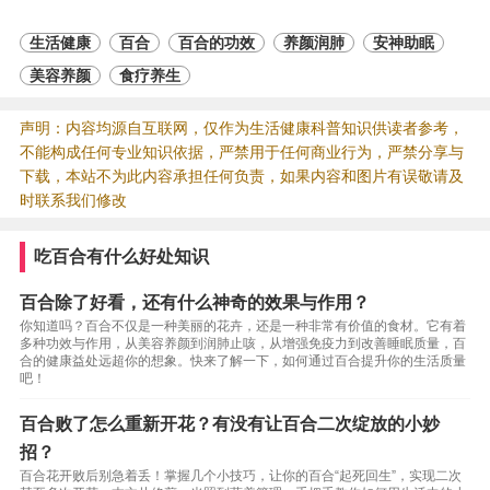
生活健康
百合
百合的功效
养颜润肺
安神助眠
美容养颜
食疗养生
声明：内容均源自互联网，仅作为生活健康科普知识供读者参考，
不能构成任何专业知识依据，严禁用于任何商业行为，严禁分享与
下载，本站不为此内容承担任何负责，如果内容和图片有误敬请及
时联系我们修改
吃百合有什么好处知识
百合除了好看，还有什么神奇的效果与作用？
你知道吗？百合不仅是一种美丽的花卉，还是一种非常有价值的食材。它有着
多种功效与作用，从美容养颜到润肺止咳，从增强免疫力到改善睡眠质量，百
合的健康益处远超你的想象。快来了解一下，如何通过百合提升你的生活质量
吧！
百合败了怎么重新开花？有没有让百合二次绽放的小妙
招？
百合花开败后别急着丢！掌握几个小技巧，让你的百合“起死回生”，实现二次