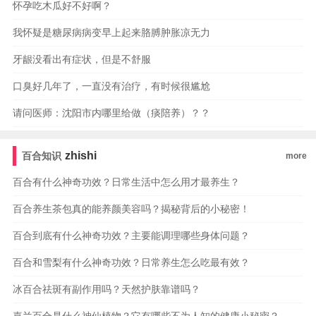
怀孕吃木瓜好不好啊？
我怀疑是糖尿病病变早上起来胳膊肿胀凉无力
牙龈没看出有症状，但是不舒服
口臭好几年了，一直没有治疗，有时候很尴尬
请问医师：沈阳市内哪里给做（痰陪养）？？
zhishi
百合知识
more
百合有什么神奇功效？日常生活中怎么用才最养生？
百合养生茶包真的能养颜美容吗？揭秘背后的小秘密！
百合到底有什么神奇功效？主要能调理哪些身体问题？
百合和雪梨有什么神奇功效？日常养生怎么吃最有效？
冰百合祛斑有副作用吗？天然护肤靠谱吗？