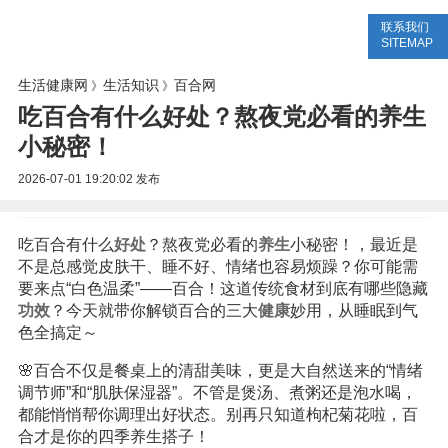
联系我们
生活专题
生活知识
健康问答
SITEMAP
生活健康网
生活知识
百合网
》
》
吃百合有什么好处？熬夜党必看的养生
小秘密！
2026-07-01 19:20:02
发布
吃百合有什么
好处
？熬夜党必看的
养生
小秘密！，最近是
不是总感觉皮肤干、睡不好、情绪也容易烦躁？你可能需
要来点“白色温柔”——百合！这道传统食材到底有哪些隐藏
功效
？今天就带你解锁百合的三大
健康
妙用，从睡眠到气
色全搞定～
🌸百合不仅是餐桌上的清甜美味，更是大自然送来的“情绪
调节师”和“肌肤保湿器”。不管是煲汤、煮粥还是泡水喝，
都能悄悄帮你调理出好状态。别再只知道枸杞菊花啦，百
合才是你的四季养生搭子！