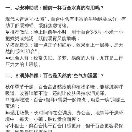
一、🌙安神助眠：睡前一杯百合水真的有用吗？
现代人普遍“心太累”，百合中含有丰富的生物碱类成分，有
助于舒缓神经、缓解焦虑情绪。
🍵推荐做法：晚上睡前半小时，用干百合3-5片+小米一小
把煮粥或炖汤，既能暖胃又能助眠；
💡搭配建议：加一点莲子和红枣，效果更上一层楼，是天
然的“安神组合”；
💤适合人群：经常失眠、多梦、易醒的人群，尤其是工作
压力大的上班族。
二、💧润肺养颜：百合是天然的“空气加湿器”？
秋冬季节干燥，百合富含黏液质和植物多糖，能够滋润呼
吸道、改善咽喉不适，还能让皮肤保持水润光泽。
🍲推荐
吃法
：百合+银耳+雪梨一起炖煮，就是一碗“润燥三
宝汤”；
🌬️适用场景：长时间待在空调房、办公室、地铁等干燥环
境中，每天一小碗，胜过贵价面膜；
🌿小贴士：鲜百合比干百合口感更好，但干百合更容易保