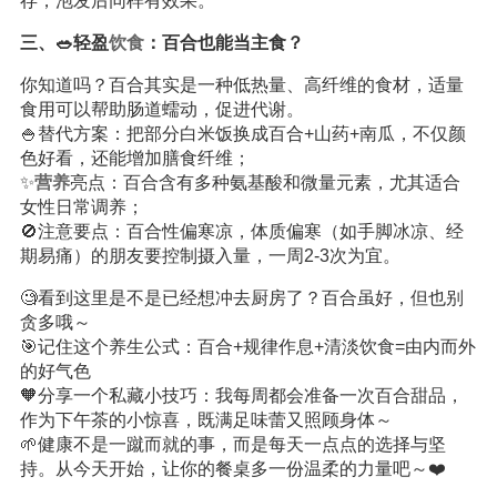
存，泡发后同样有效果。
三、🥗轻盈
饮食
：百合也能当主食？
你知道吗？百合其实是一种低热量、高纤维的食材，适量
食用可以帮助肠道蠕动，促进代谢。
🍚替代方案：把部分白米饭换成百合+山药+南瓜，不仅颜
色好看，还能增加膳食纤维；
✨
营养
亮点：百合含有多种氨基酸和微量元素，尤其适合
女性日常调养；
🚫注意要点：百合性偏寒凉，体质偏寒（如手脚冰凉、经
期易痛）的朋友要控制摄入量，一周2-3次为宜。
🧐看到这里是不是已经想冲去厨房了？百合虽好，但也别
贪多哦～
🎯记住这个养生公式：百合+规律作息+清淡饮食=由内而外
的好气色
🧡分享一个私藏小技巧：我每周都会准备一次百合甜品，
作为下午茶的小惊喜，既满足味蕾又照顾身体～
🌱健康不是一蹴而就的事，而是每天一点点的选择与坚
持。从今天开始，让你的餐桌多一份温柔的力量吧～❤️