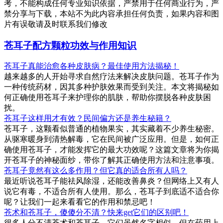
考，不能构成任何专业知识依据，严禁用于任何商业行为，严
禁分享与下载，本站不为此内容承担任何负责，如果内容和图
片有误敬请及时联系我们修改
苍耳子配方颗粒功效与作用知识
苍耳子真能治愈各种皮肤病？最佳使用方法揭秘！
越来越多的人开始寻求自然疗法来解决皮肤问题。苍耳子作为
一种传统药材，因其多种护肤效果而受到关注。本文将揭秘如
何正确使用苍耳子来护理你的肌肤，帮助你摆脱各种皮肤困
扰。
苍耳子这样用才有效？民间偏方还是养生秘籍？
苍耳子，这颗看似普通的植物果实，其实藏着不少养生秘密。
从驱寒暖身到清热解毒，它在民间被广泛应用。但是，如何正
确使用苍耳子，才能发挥它的最大功效呢？这篇文章将为你揭
开苍耳子的神秘面纱，带你了解其正确使用方法和注意事项。
苍耳子竟然有这么多作用？但它真的适合所有人吗？
最近听说苍耳子能祛风除湿，还能改善鼻炎？但网络上又有人
说它有毒，不适合所有人使用。那么，苍耳子到底适不适合你
呢？让我们一起来看看它的作用和禁忌吧！
苍术和苍耳子，傻傻分不清？快来get它们的区别吧！
很多人分不清苍术和苍耳子，它们虽然名字相似，但在药用上