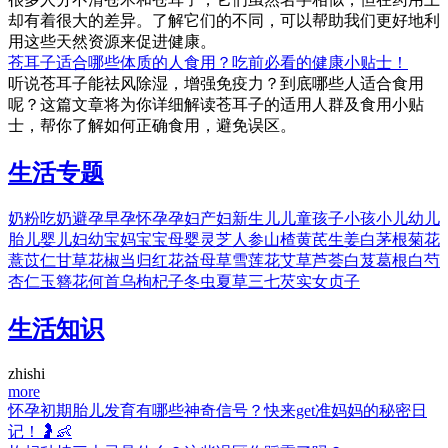
却有着很大的差异。了解它们的不同，可以帮助我们更好地利
用这些天然资源来促进健康。
苍耳子适合哪些体质的人食用？吃前必看的健康小贴士！
听说苍耳子能祛风除湿，增强免疫力？到底哪些人适合食用
呢？这篇文章将为你详细解读苍耳子的适用人群及食用小贴
士，帮你了解如何正确食用，避免误区。
生活专题
奶粉
吃奶
避孕
早孕
怀孕
孕妇
产妇
新生儿
儿童
孩子
小孩
小儿
幼儿
胎儿
婴儿
妇幼
宝妈
宝宝
母婴
灵芝
人参
山楂
黄芪
生姜
白茅根
菊花
薏苡仁
甘草
花椒
当归
红花
益母草
雪莲花
艾草
芦荟
白芨
葛根
白芍
杏仁
玉簪花
何首乌
枸杞子
冬虫夏草
三七
芡实
女贞子
生活知识
zhishi
more
怀孕初期胎儿发育有哪些神奇信号？快来get准妈妈的秘密日
记！🤰👶