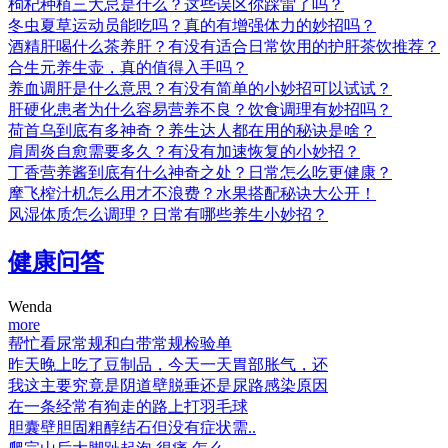
枸杞种植三大忌是什么？这些误区你踩雷了吗？
冬虫夏草运动员能吃吗？真的有增强体力的妙招吗？
酒精肝喝什么茶养肝？有没有适合日常饮用的护肝茶饮推荐？
合生元养生壶，真的值得入手吗？
养血调肝是什么意思？有没有简单的小妙招可以试试？
肝硬化患者为什么容易营养不良？饮食调理有妙招吗？
荷首乌到底有多神奇？养生达人都在用的秘诀是啥？
肩周炎自愈需要多久？有没有加速恢复的小妙招？
丁香营养酱到底有什么神奇之处？日常怎么吃更健康？
摩飞榨汁机怎么用才不浪费？水果搭配秘诀大公开！
风湿体质怎么调理？日常有哪些养生小妙招？
健康问答
Wenda
more
帮忙看尿常规和白带常规检验单
昨天晚上吃了豆制品，今天一天胃部胀气，还
我这主要究竟是阴道壁脱垂还是尿路感染原因
在一条经常有狗走的路上打羽毛球
胆囊壁胆固粗醇结石但没有症状需..