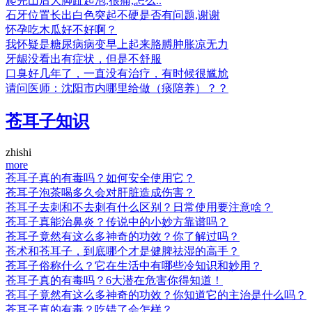
爬完山后大脚趾起泡,很痛,怎么..
石牙位置长出白色突起不硬是否有问题,谢谢
怀孕吃木瓜好不好啊？
我怀疑是糖尿病病变早上起来胳膊肿胀凉无力
牙龈没看出有症状，但是不舒服
口臭好几年了，一直没有治疗，有时候很尴尬
请问医师：沈阳市内哪里给做（痰陪养）？？
苍耳子知识
zhishi
more
苍耳子真的有毒吗？如何安全使用它？
苍耳子泡茶喝多久会对肝脏造成伤害？
苍耳子去刺和不去刺有什么区别？日常使用要注意啥？
苍耳子真能治鼻炎？传说中的小妙方靠谱吗？
苍耳子竟然有这么多神奇的功效？你了解过吗？
苍术和苍耳子，到底哪个才是健脾祛湿的高手？
苍耳子俗称什么？它在生活中有哪些冷知识和妙用？
苍耳子真的有毒吗？6大潜在危害你得知道！
苍耳子竟然有这么多神奇的功效？你知道它的主治是什么吗？
苍耳子真的有毒？吃错了会怎样？