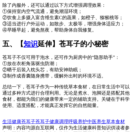
除了内服外，还可以通过以下方式增强调理效果：
①保持室内空气流通，避免潮湿环境；
②饮食上多摄入富含维生素C的蔬果，如橙子、猕猴桃等；
③适当进行户外运动，如散步、太极等，增强身体适应力；
④早睡早起，避免熬夜，帮助身体自我修复。
五、【
知识
延伸】苍耳子的小秘密
苍耳子不仅可用于泡水，还可作为厨房中的“隐形助手”：
①放在衣柜角落驱虫防潮；
②晒干后装入枕头芯，有助安神助眠；
③制作成香囊随身携带，缓解外出时的环境不适。
总结一下，苍耳子作为一种传统草本食材，在日常生活中可以
通过多种方式进行合理利用。无论是煮水、泡脚还是搭配其他
食材，都能为我们的健康带来一定的辅助支持。关键在于科学
使用、适度搭配，才能真正发挥它的自然能量。
生活健康
苍耳子
苍耳子
健康调理
呼吸养护
中医养生
草本食材
声明：内容均源自互联网，仅作为生活健康科普知识供读者参