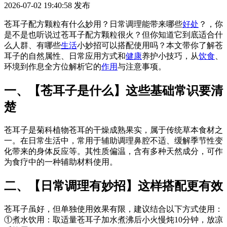
2026-07-02 19:40:58
发布
苍耳子配方颗粒有什么妙用？日常调理能带来哪些
好处
？，你
是不是也听说过苍耳子配方颗粒很火？但你知道它到底适合什
么人群、有哪些
生活
小妙招可以搭配使用吗？本文带你了解苍
耳子的自然属性、日常应用方式和
健康
养护小技巧，从
饮食
、
环境到作息全方位解析它的
作用
与注意事项。
一、【苍耳子是什么】这些基础常识要清
楚
苍耳子是菊科植物苍耳的干燥成熟果实，属于传统草本食材之
一。在日常生活中，常用于辅助调理鼻腔不适、缓解季节性变
化带来的身体反应等。其性质偏温，含有多种天然成分，可作
为食疗中的一种辅助材料使用。
二、【日常调理有妙招】这样搭配更有效
苍耳子虽好，但单独使用效果有限，建议结合以下方式使用：
①煮水饮用：取适量苍耳子加水煮沸后小火慢炖10分钟，放凉