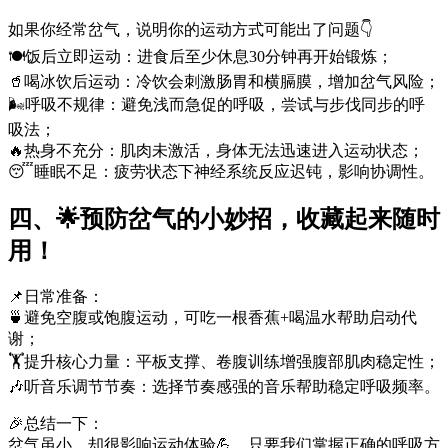
如果你经常岔气，说明你的运动方式可能出了问题👇
🍽️饭后立即运动：进食后至少休息30分钟再开始锻炼；
🥤喝冰饮后运动：冷饮会刺激肠胃和横膈膜，增加岔气风险；
🌬️呼吸不规律：避免浅而急促的呼吸，尝试与步伐同步的呼
吸法；
🔥热身不充分：肌肉未激活，身体无法迅速进入运动状态；
😴睡眠不足：疲劳状态下神经系统反应迟钝，影响协调性。
四、🌟预防岔气的小妙招，收藏起来随时
用！
📌日常准备：
🍵避免空腹或饱腹运动，可吃一根香蕉+喝温水帮助启动代
谢；
🏋️提升核心力量：平板支撑、卷腹训练增强腹部肌肉稳定性；
🎶听音乐调节节奏：选择节奏感强的音乐帮助稳定呼吸频率。
🎉总结一下：
岔气虽小，却很影响运动体验💪。只要我们掌握正确的呼吸方