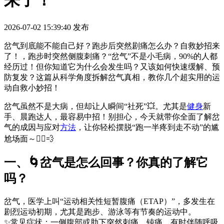
来了！
2026-07-02 15:39:40
发布
岔气到底能不能自己好？跑步后突然剧痛怎么办？自救妙招来
了！，跑步时突然侧腹刺痛？“岔气”不是小毛病，90%的人都
经历过！但你知道它为什么会发生吗？又该如何快速缓解、预
防复发？这篇从科学角度拆解岔气真相，教你几个超实用的运
动自救小妙招！
岔气虽然不是大病，但却让人瞬间“社死”💥。尤其是
健身
新
手、晨跑达人，最容易中招！别担心，今天就带你全面了解岔
气的成因与应对
方法
，让你轻松摆脱“跑一半疼到走不动”的尴
尬场面～🏃‍♀️💨
一、🌀岔气是怎么回事？你真的了解它
吗？
岔气，医学上叫“运动相关性短暂腹痛（ETAP）”，多发生在
剧烈运动初期，尤其是跑步、游泳等有节奏的运动中。
✨常见症状：一侧腹部或肋下突然刺痛、钝痛，有时伴随呼吸