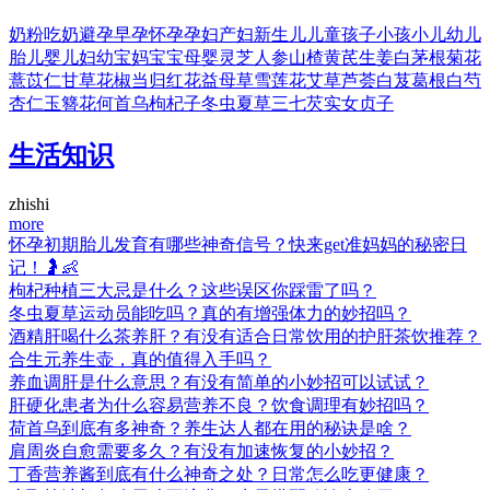
奶粉
吃奶
避孕
早孕
怀孕
孕妇
产妇
新生儿
儿童
孩子
小孩
小儿
幼儿
胎儿
婴儿
妇幼
宝妈
宝宝
母婴
灵芝
人参
山楂
黄芪
生姜
白茅根
菊花
薏苡仁
甘草
花椒
当归
红花
益母草
雪莲花
艾草
芦荟
白芨
葛根
白芍
杏仁
玉簪花
何首乌
枸杞子
冬虫夏草
三七
芡实
女贞子
生活知识
zhishi
more
怀孕初期胎儿发育有哪些神奇信号？快来get准妈妈的秘密日
记！🤰👶
枸杞种植三大忌是什么？这些误区你踩雷了吗？
冬虫夏草运动员能吃吗？真的有增强体力的妙招吗？
酒精肝喝什么茶养肝？有没有适合日常饮用的护肝茶饮推荐？
合生元养生壶，真的值得入手吗？
养血调肝是什么意思？有没有简单的小妙招可以试试？
肝硬化患者为什么容易营养不良？饮食调理有妙招吗？
荷首乌到底有多神奇？养生达人都在用的秘诀是啥？
肩周炎自愈需要多久？有没有加速恢复的小妙招？
丁香营养酱到底有什么神奇之处？日常怎么吃更健康？