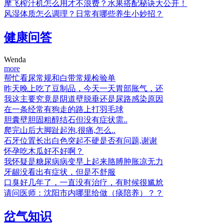
摩飞榨汁机怎么用才不浪费？水果搭配秘诀大公开！
风湿体质怎么调理？日常有哪些养生小妙招？
健康问答
Wenda
more
帮忙看尿常规和白带常规检验单
昨天晚上吃了豆制品，今天一天胃部胀气，还
我这主要究竟是阴道壁脱垂还是尿路感染原因
在一条经常有狗走的路上打羽毛球
胆囊壁胆固粗醇结石但没有症状需..
爬完山后大脚趾起泡,很痛,怎么..
石牙位置长出白色突起不硬是否有问题,谢谢
怀孕吃木瓜好不好啊？
我怀疑是糖尿病病变早上起来胳膊肿胀凉无力
牙龈没看出有症状，但是不舒服
口臭好几年了，一直没有治疗，有时候很尴尬
请问医师：沈阳市内哪里给做（痰陪养）？？
岔气知识