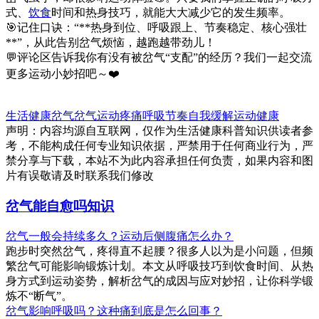
式、
饮食
时间和热身技巧，就能大大减少它的发生频率。
🎯记住口诀：“**热身到位、呼吸跟上、节奏稳定、核心强壮
**”，从此告别岔气烦恼，越跑越带劲儿！
💬评论区告诉我你有没有被岔气“支配”的经历？我们一起交流
更多运动小妙招吧～❤️
生活健康
岔气
岔气
运动疼痛
呼吸节奏
自我缓解
运动健康
声明：内容均源自互联网，仅作为生活健康科普知识供读者参
考，不能构成任何专业知识依据，严禁用于任何商业行为，严
禁分享与下载，本站不为此内容承担任何负责，如果内容和图
片有误敬请及时联系我们修改
岔气能自愈吗知识
岔气一般会持续多久？运动后侧腹痛怎么办？
跑步时突然岔气，疼得直不起腰？很多人以为是小问题，但频
繁岔气可能影响锻炼计划。本文从呼吸技巧到饮食时间、从热
身方式到运动姿势，解析岔气的成因与应对妙招，让你科学锻
炼不“断气”。
岔气影响呼吸吗？这种痛到底是怎么回事？