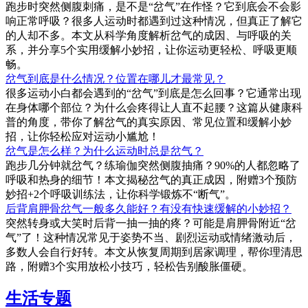
跑步时突然侧腹刺痛，是不是“岔气”在作怪？它到底会不会影
响正常呼吸？很多人运动时都遇到过这种情况，但真正了解它
的人却不多。本文从科学角度解析岔气的成因、与呼吸的关
系，并分享5个实用缓解小妙招，让你运动更轻松、呼吸更顺
畅。
岔气到底是什么情况？位置在哪儿才最常见？
很多运动小白都会遇到的“岔气”到底是怎么回事？它通常出现
在身体哪个部位？为什么会疼得让人直不起腰？这篇从健康科
普的角度，带你了解岔气的真实原因、常见位置和缓解小妙
招，让你轻松应对运动小尴尬！
岔气是怎么样？为什么运动时总是岔气？
跑步几分钟就岔气？练瑜伽突然侧腹抽痛？90%的人都忽略了
呼吸和热身的细节！本文揭秘岔气的真正成因，附赠3个预防
妙招+2个呼吸训练法，让你科学锻炼不“断气”。
后背肩胛骨岔气一般多久能好？有没有快速缓解的小妙招？
突然转身或大笑时后背一抽一抽的疼？可能是肩胛骨附近“岔
气”了！这种情况常见于姿势不当、剧烈运动或情绪激动后，
多数人会自行好转。本文从恢复周期到居家调理，帮你理清思
路，附赠3个实用放松小技巧，轻松告别酸胀僵硬。
生活专题