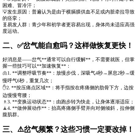
困难、冒冷汗；
💡发生原因：普遍认为是由于横膈膜供血不足或内脏牵拉导致
的痉挛；
🧬易发人群：青少年和初学者更容易出现，身体尚未适应高强
度运动。
二、✅岔气能自愈吗？这样做恢复更快！
好消息是——岔气**通常可以自行缓解**，不需要就医，但掌
握一些技巧可以**加速恢复**：
🫁1. **调整呼吸节奏**：放慢步伐，深吸气4秒→屏息2秒→缓
慢呼气6秒，重复几次；
✋2. **按压痛点区域**：将手指按在疼痛侧的肋骨下方，边按
边慢慢弯腰；
🚶3. **变换运动状态**：由跑步转为快走，让身体逐渐适应；
🧘4. **做伸展动作**：抬高疼痛侧手臂并向对侧倾斜，拉伸侧
腹肌群。
三、⚠️岔气频繁？这些习惯一定要改掉！