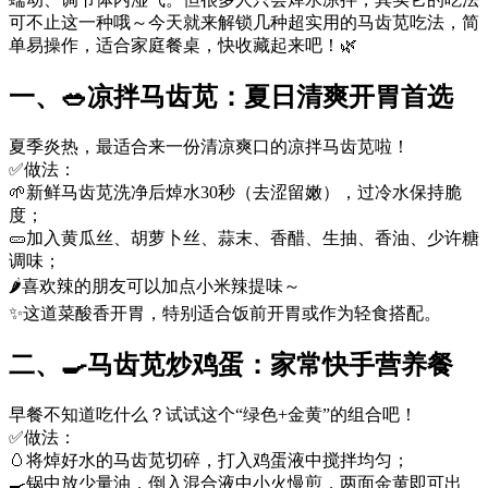
可不止这一种哦～今天就来解锁几种超实用的马齿苋吃法，简
单易操作，适合家庭餐桌，快收藏起来吧！🌿
一、🥗凉拌马齿苋：夏日清爽开胃首选
夏季炎热，最适合来一份清凉爽口的凉拌马齿苋啦！
✅做法：
🌱新鲜马齿苋洗净后焯水30秒（去涩留嫩），过冷水保持脆
度；
🥒加入黄瓜丝、胡萝卜丝、蒜末、香醋、生抽、香油、少许糖
调味；
🌶️喜欢辣的朋友可以加点小米辣提味～
✨这道菜酸香开胃，特别适合饭前开胃或作为轻食搭配。
二、🍳马齿苋炒鸡蛋：家常快手营养餐
早餐不知道吃什么？试试这个“绿色+金黄”的组合吧！
✅做法：
🥚将焯好水的马齿苋切碎，打入鸡蛋液中搅拌均匀；
🍳锅中放少量油，倒入混合液中小火慢煎，两面金黄即可出