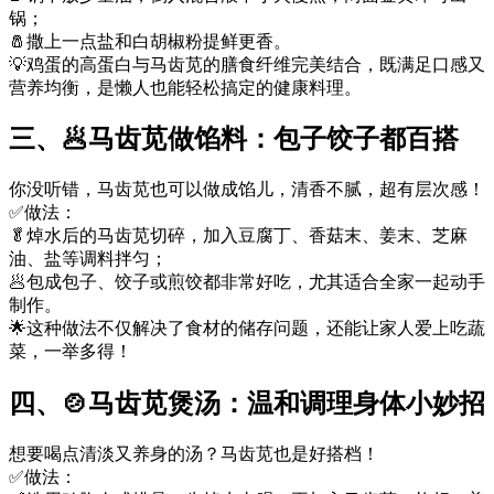
锅；
🧂撒上一点盐和白胡椒粉提鲜更香。
💡鸡蛋的高蛋白与马齿苋的膳食纤维完美结合，既满足口感又
营养均衡，是懒人也能轻松搞定的健康料理。
三、🥟马齿苋做馅料：包子饺子都百搭
你没听错，马齿苋也可以做成馅儿，清香不腻，超有层次感！
✅做法：
🥬焯水后的马齿苋切碎，加入豆腐丁、香菇末、姜末、芝麻
油、盐等调料拌匀；
🥟包成包子、饺子或煎饺都非常好吃，尤其适合全家一起动手
制作。
🌟这种做法不仅解决了食材的储存问题，还能让家人爱上吃蔬
菜，一举多得！
四、🍲马齿苋煲汤：温和调理身体小妙招
想要喝点清淡又养身的汤？马齿苋也是好搭档！
✅做法：