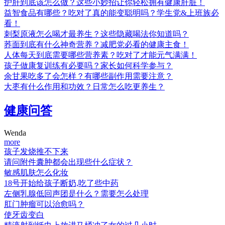
护肝到底该怎么做？这些小妙招让你轻松拥有健康肝脏！
益智食品有哪些？吃对了真的能变聪明吗？学生党&上班族必
看！
刺梨原液怎么喝才最养生？这些隐藏喝法你知道吗？
荞面到底有什么神奇营养？减肥党必看的健康主食！
人体每天到底需要哪些营养素？吃对了才能元气满满！
孩子做康复训练有必要吗？家长如何科学参与？
余甘果吃多了会怎样？有哪些副作用需要注意？
大枣有什么作用和功效？日常怎么吃更养生？
健康问答
Wenda
more
孩子发烧推不下来
请问附件囊肿都会出现些什么症状？
敏感肌肤怎么化妆
18号开始给孩子断奶,吃了些中药
左侧乳腺低回声团是什么？需要怎么处理
肛门肿瘤可以治愈吗？
使牙齿变白