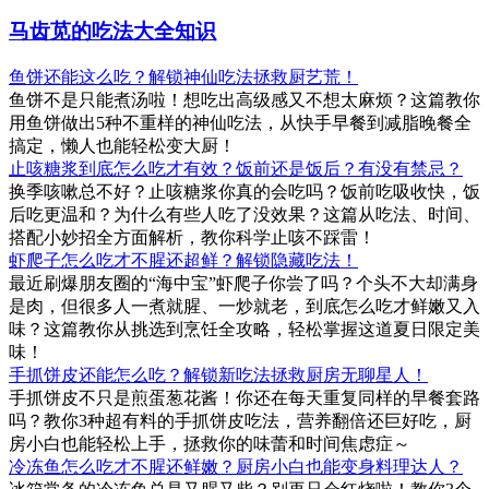
马齿苋的吃法大全知识
鱼饼还能这么吃？解锁神仙吃法拯救厨艺荒！
鱼饼不是只能煮汤啦！想吃出高级感又不想太麻烦？这篇教你
用鱼饼做出5种不重样的神仙吃法，从快手早餐到减脂晚餐全
搞定，懒人也能轻松变大厨！
止咳糖浆到底怎么吃才有效？饭前还是饭后？有没有禁忌？
换季咳嗽总不好？止咳糖浆你真的会吃吗？饭前吃吸收快，饭
后吃更温和？为什么有些人吃了没效果？这篇从吃法、时间、
搭配小妙招全方面解析，教你科学止咳不踩雷！
虾爬子怎么吃才不腥还超鲜？解锁隐藏吃法！
最近刷爆朋友圈的“海中宝”虾爬子你尝了吗？个头不大却满身
是肉，但很多人一煮就腥、一炒就老，到底怎么吃才鲜嫩又入
味？这篇教你从挑选到烹饪全攻略，轻松掌握这道夏日限定美
味！
手抓饼皮还能怎么吃？解锁新吃法拯救厨房无聊星人！
手抓饼皮不只是煎蛋葱花酱！你还在每天重复同样的早餐套路
吗？教你3种超有料的手抓饼皮吃法，营养翻倍还巨好吃，厨
房小白也能轻松上手，拯救你的味蕾和时间焦虑症～
冷冻鱼怎么吃才不腥还鲜嫩？厨房小白也能变身料理达人？