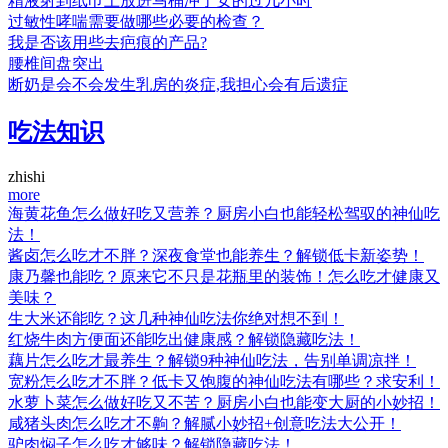
精液射到纸巾上放进马桶冲了女的过几小时
过敏性哮喘需要做哪些必要的检查？
我是否该用些去疤痕的产品?
腰椎间盘突出
断奶是会不会发生乳房的炎症,我担心会有后遗症
吃法知识
zhishi
more
海黄花鱼怎么做好吃又营养？厨房小白也能轻松驾驭的神仙吃
法！
酱卤怎么吃才不胖？深夜食堂也能养生？解锁低卡新姿势！
康乃馨也能吃？原来它不只是花瓶里的装饰！怎么吃才健康又
美味？
生大米还能吃？这几种神仙吃法你绝对想不到！
红烧牛肉方便面还能吃出健康感？解锁隐藏吃法！
藕片怎么吃才最养生？解锁9种神仙吃法，告别单调凉拌！
宽粉怎么吃才不胖？低卡又饱腹的神仙吃法有哪些？求安利！
水萝卜菜怎么做好吃又不苦？厨房小白也能变大厨的小妙招！
咸猪头肉怎么吃才不齁？解腻小妙招+创意吃法大公开！
驴肉焖子怎么吃才够味？解锁隐藏吃法！