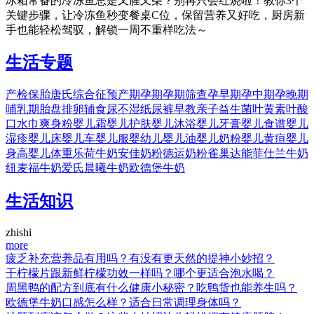
冰箱常备的冷冻鱼总是又腥又柴？别再只会红烧啦！教你3个
关键步骤，让冷冻鱼秒变餐桌C位，保留营养又好吃，厨房新
手也能轻松驾驭，解锁一周不重样吃法～
生活专题
产检
保胎
唐氏综合征
预产期
孕期
孕期筛查
孕早期
孕中期
孕晚期
哺乳期
胎盘
排卵
辅食
尿不湿
纸尿裤
早教
亲子
益生菌
叶黄素
叶酸
口水巾
爽身粉
婴儿霜
婴儿护肤
婴儿沐浴
婴儿牙膏
婴儿食谱
婴儿
湿疹
婴儿床
婴儿车
婴儿服
婴幼儿
婴儿油
婴儿奶粉
婴儿黄疸
婴儿
身高
婴儿体重
乐荷牛奶
安佳奶粉
德运奶粉
雀巢
达能
菲仕兰牛奶
纽麦福牛奶
爱氏晨曦牛奶
欧德堡牛奶
生活知识
zhishi
more
疲乏补充营养品有用吗？有没有更天然的提神小妙招？
干柠檬片跟新鲜柠檬功效一样吗？哪个更适合泡水喝？
周黑鸭的配方到底有什么健康小秘密？吃鸭货也能养生吗？
欧德堡牛奶口感怎么样？适合日常调理身体吗？