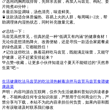
🍗选用鸡胸肉或排骨，先焯水去腥，再加入马齿苋、枸杞、姜
片炖煮40分钟；
🧂最后加盐调味，汤色清亮，味道鲜美。
🍵这款汤适合体质偏热、容易上火的人群，每周喝1~2次，帮
助调理体内湿热状态，同时补充微量元素。
🌿总结一下：
马齿苋虽然常见，但真的是一种“低调又有内涵”的健康食材！
无论你是想清热降火、改善便秘，还是寻找一款适合家庭餐桌
的绿色蔬菜，它都能胜任！
📌记住这些吃法，换着花样吃马齿苋，既能满足味蕾，又能守
护健康，还不赶紧安排起来？
💚点赞+收藏，让更多小伙伴知道这个夏天不能错过的“天然养
生菜”吧～
生活健康
吃法
马齿苋的吃法
清热解毒
凉拌马齿苋
马齿苋食谱
健
康蔬菜
声明：内容均源自互联网，仅作为生活健康科普知识供读者参
考，不能构成任何专业知识依据，严禁用于任何商业行为，严
禁分享与下载，本站不为此内容承担任何负责，如果内容和图
片有误敬请及时联系我们修改