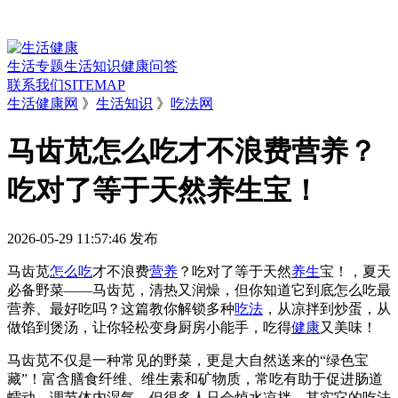
生活专题
生活知识
健康问答
联系我们
SITEMAP
生活健康网
》
生活知识
》
吃法网
马齿苋怎么吃才不浪费营养？
吃对了等于天然养生宝！
2026-05-29 11:57:46
发布
马齿苋
怎么吃
才不浪费
营养
？吃对了等于天然
养生
宝！，夏天
必备野菜——马齿苋，清热又润燥，但你知道它到底怎么吃最
营养、最好吃吗？这篇教你解锁多种
吃法
，从凉拌到炒蛋，从
做馅到煲汤，让你轻松变身厨房小能手，吃得
健康
又美味！
马齿苋不仅是一种常见的野菜，更是大自然送来的“绿色宝
藏”！富含膳食纤维、维生素和矿物质，常吃有助于促进肠道
蠕动、调节体内湿气。但很多人只会焯水凉拌，其实它的吃法