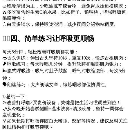
🥗晚餐清淡为主，少吃油腻辛辣食物，避免胃胀压迫横膈膜；
🍎多吃富含维生素C的水果，比如橙子、猕猴桃，增强呼吸道
黏膜弹性；
💧白天多喝水，保持喉咙湿润，减少夜间分泌物粘稠度。
🧘‍♀️四、简单练习让呼吸更顺畅
每天5分钟，轻松改善呼吸肌群功能：
👄舌头训练：伸出舌头坚持10秒，重复10次，锻炼舌根肌肉；
🎵哼歌练习：每天哼唱几分钟，提升软腭和喉部肌肉张力；
🌬️腹式呼吸法：吸气时肚子鼓起，呼气时收缩腹部，每次5分
钟；
🗣️朗读练习：大声朗读文章，锻炼咽喉部位协调性。
✨总结一下：
🎯改善打呼噜≠买贵价设备，关键是把生活习惯调整到位！
🌙从今晚开始尝试侧睡+温水洗鼻+清淡晚餐，坚持一周你会
发现变化；
💡如果长期打呼噜伴随白天嗜睡、憋醒等情况，建议及时关注
睡眠结构和呼吸节律哦～