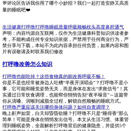
💬评论区告诉我你用了哪个小妙招？我们一起打造安静又高质
量的睡眠吧❤️
生活健康
打呼噜
打呼噜
睡眠质量
呼吸顺畅
枕头高度
鼻腔通气
声明：内容均源自互联网，仅作为生活健康科普知识供读者参
考，不能构成任何专业知识依据，严禁用于任何商业行为，严
禁分享与下载，本站不为此内容承担任何负责，如果内容和图
片有误敬请及时联系我们修改
打呼噜改善怎么知识
打呼噜也能吃掉？这些食物真的能改善呼吸不畅！
你是不是也经常被身边人吐槽“半夜开演唱会”？打呼噜不是小
事，它可能和睡觉姿势无关，而是身体在发出“求救信号”！其
实通过日常饮食调理，也能帮你悄悄告别“夜半噪音”～这篇带
你从清嗓、润喉到减脂全过程，解锁自然顺畅的睡眠方式。
打呼噜严重应该关注哪些身体问题？如何自查调理？
晚上鼾声如雷，白天却昏昏欲睡？打呼噜不只是“睡得香”那么
简单！可能是身体在悄悄发出信号。本文从生活习惯、体重管
理到睡眠姿势，全面解析打呼噜背后的健康隐患，并提供5个