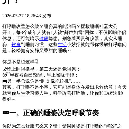
开！
2026-05-27 18:26:43
发布
打呼噜改善怎么破？睡姿真的能治吗？拯救睡眠神器大公
开！，每3个成年人就有1人被“鼾声如雷”困扰，不仅影响伴侣
休息，还可能暗示
健康
隐患。别急着买贵价仪器，其实从睡
姿、
饮食
到睡前习惯，这些
生活
小妙招就能帮你缓解打呼噜问
题，轻松拥有安静又香甜的睡眠～
你是不是也这样👇
🌙晚上睡得挺早，第二天还是觉得累；
😴半夜被自己憋醒，早上喉咙干涩；
🛌另一半总说你是“睡觉像拖拉机”……
其实，打呼噜不是小事，它可能是身体在发出求救信号！今天
就带你从生活习惯入手，科学改善打呼噜，让你和TA都能睡
得好～
💤一、正确的睡姿决定呼吸节奏
你以为怎么舒服怎么来？错！错误睡姿是打呼噜的“帮凶”之