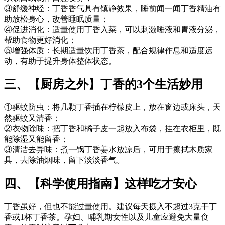
③舒缓神经：丁香香气具有镇静效果，睡前闻一闻丁香精油有
助放松身心，改善睡眠质量；
④促进消化：适量使用丁香入菜，可以刺激唾液和胃液分泌，
帮助食物更好消化；
⑤增强体质：长期适量饮用丁香茶，配合规律作息和适度运
动，有助于提升身体整体状态。
三、【厨房之外】丁香的3个生活妙用
①驱蚊防虫：将几颗丁香插在柠檬皮上，放在窗边或床头，天
然驱蚊又清香；
②衣物除味：把丁香和橘子皮一起放入布袋，挂在衣柜里，既
能除湿又能留香；
③清洁去异味：煮一锅丁香姜水放凉后，可用于擦拭木质家
具，去除油烟味，留下淡淡香气。
四、【科学使用指南】这样吃才安心
丁香虽好，但也不能过量使用。建议每天摄入不超过3克干丁
香或1杯丁香茶。孕妇、哺乳期女性以及儿童应避免大量食