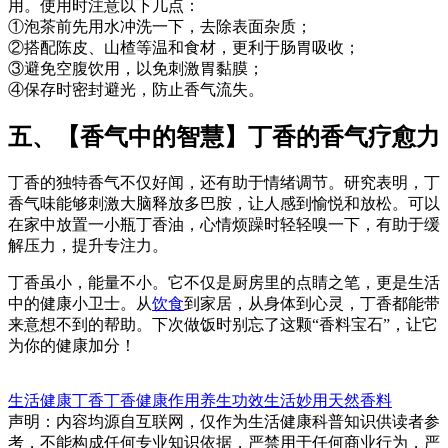
用。使用时注意以下几点：
①泡茶前先用水冲洗一下，去除表面杂质；
②搭配陈皮、山楂等温和食材，更利于肠胃吸收；
③避免空腹饮用，以免刺激胃黏膜；
④保存时密封避光，防止香气流失。
五、【香气中的智慧】丁香的香气疗愈力
丁香的独特香气不仅好闻，还有助于情绪调节。研究表明，丁
香气味能够刺激大脑释放多巴胺，让人感到愉悦和放松。可以
在家中放置一小瓶丁香油，心情烦躁时轻轻嗅一下，有助于缓
解压力，提升专注力。
丁香虽小，能量不小。它不仅是厨房里的点睛之笔，更是生活
中的健康小卫士。从
饮食
到家居，从身体到心灵，丁香都能带
来意想不到的帮助。下次做饭时别忘了这颗“香料宝石”，让它
为你的健康加分！
生活健康
丁香
丁香
健康作用
养生功效
生活妙用
天然香料
声明：内容均源自互联网，仅作为生活健康科普知识供读者参
考，不能构成任何专业知识依据，严禁用于任何商业行为，严