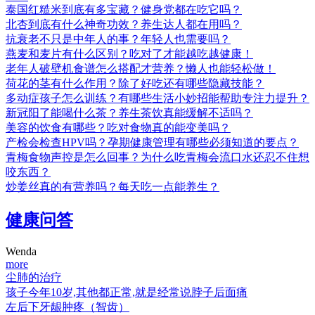
泰国红糙米到底有多宝藏？健身党都在吃它吗？
北杏到底有什么神奇功效？养生达人都在用吗？
抗衰老不只是中年人的事？年轻人也需要吗？
燕麦和麦片有什么区别？吃对了才能越吃越健康！
老年人破壁机食谱怎么搭配才营养？懒人也能轻松做！
荷花的茎有什么作用？除了好吃还有哪些隐藏技能？
多动症孩子怎么训练？有哪些生活小妙招能帮助专注力提升？
新冠阳了能喝什么茶？养生茶饮真能缓解不适吗？
美容的饮食有哪些？吃对食物真的能变美吗？
产检会检查HPV吗？孕期健康管理有哪些必须知道的要点？
青梅食物声控是怎么回事？为什么吃青梅会流口水还忍不住想
咬东西？
炒姜丝真的有营养吗？每天吃一点能养生？
健康问答
Wenda
more
尘肺的治疗
孩子今年10岁,其他都正常,就是经常说脖子后面痛
左后下牙龈肿疼（智齿）