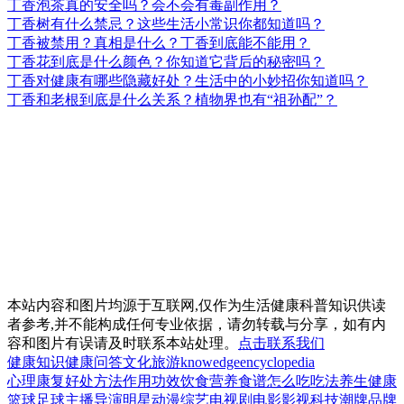
丁香泡茶真的安全吗？会不会有毒副作用？
丁香树有什么禁忌？这些生活小常识你都知道吗？
丁香被禁用？真相是什么？丁香到底能不能用？
丁香花到底是什么颜色？你知道它背后的秘密吗？
丁香对健康有哪些隐藏好处？生活中的小妙招你知道吗？
丁香和老根到底是什么关系？植物界也有“祖孙配”？
本站内容和图片均源于互联网,仅作为生活健康科普知识供读
者参考,并不能构成任何专业依据，请勿转载与分享，如有内
容和图片有误请及时联系本站处理。
点击联系我们
健康知识
健康问答
文化
旅游
knowedge
encyclopedia
心理
康复
好处
方法
作用
功效
饮食
营养
食谱
怎么吃
吃法
养生
健康
篮球
足球
主播
导演
明星
动漫
综艺
电视剧
电影
影视
科技
潮牌
品牌