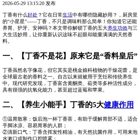
2026-05-29 13:15:20
发布
丁香有什么
好处
？它在日常
生活
中有哪些隐藏妙用？，厨房里
的“小星星”——丁香，不只是调味料那么简单！你知道它还能
养胃、护牙、安神吗？本文带你解锁丁香的五大
养生
功效
与三
大生活妙用，让你重新认识这味不起眼却能量满满的天然香
料。
一、【丁香不是花】原来它是“香料皇后”
丁香虽然名字像花，但它其实是桃金娘科植物的干燥花蕾，是
全球最古老的香料之一。自古以来就被用于烹饪和传统养生
中。现代研究发现，丁香富含黄酮类、萜类等多种活性成分，
具有很强的抗氧化能力，甚至超过蓝莓和苹果。
二、【养生小能手】丁香的5大
健康
作用
①温胃散寒：饭后泡一杯丁香茶，有助于缓解胃部不适，适合
手脚冰凉、容易胃寒的人群；
②清新口气：丁香含挥发性精油，有天然抗菌作用，可用来泡
水漱口或制作口腔喷雾；