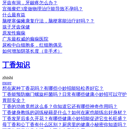
牙齿有洞，牙龈疼怎么办？
宫颈糜烂3度做物理治疗能导致不孕吗？
什么最有益
脑梗塞偏瘫康复疗法，脑梗塞能治疗好吗？？
孩子牙齿保健
原发性癫痫
广东最权威的癫痫医院
尿检中白细胞多，红细胞偶见
如何增加阴茎长度（非手术）
丁香知识
zhishi
more
想在家种丁香花吗？有哪些小妙招能轻松养好它？
丁香能预防幽门螺旋杆菌吗？日常有哪些健康小妙招可以守护
胃部安全？
丁香的功效竟然这么多？你知道它还有哪些神奇作用吗？
丁香健身教练的训练秘籍是什么？如何在家也能练出好身材？
丁香发芽后多久开花？有哪些健康小妙招能促进它生长旺盛？
母丁香和公丁香有什么区别？厨房里的健康小秘密你知道吗？