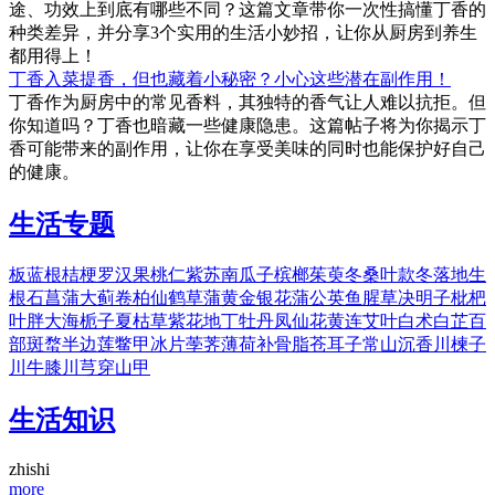
途、功效上到底有哪些不同？这篇文章带你一次性搞懂丁香的
种类差异，并分享3个实用的生活小妙招，让你从厨房到养生
都用得上！
丁香入菜提香，但也藏着小秘密？小心这些潜在副作用！
丁香作为厨房中的常见香料，其独特的香气让人难以抗拒。但
你知道吗？丁香也暗藏一些健康隐患。这篇帖子将为你揭示丁
香可能带来的副作用，让你在享受美味的同时也能保护好自己
的健康。
生活专题
板蓝根
桔梗
罗汉果
桃仁
紫苏
南瓜子
槟榔
茱萸
冬桑叶
款冬
落地生
根
石菖蒲
大蓟
卷柏
仙鹤草
蒲黄
金银花
蒲公英
鱼腥草
决明子
枇杷
叶
胖大海
栀子
夏枯草
紫花地丁
牡丹
凤仙花
黄连
艾叶
白术
白芷
百
部
斑蝥
半边莲
鳖甲
冰片
荸荠
薄荷
补骨脂
苍耳子
常山
沉香
川楝子
川牛膝
川芎
穿山甲
生活知识
zhishi
more