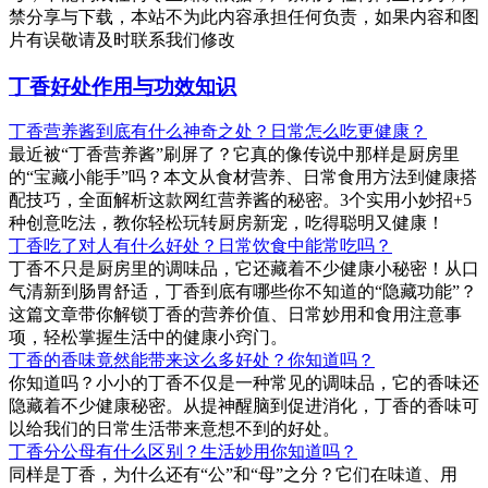
禁分享与下载，本站不为此内容承担任何负责，如果内容和图
片有误敬请及时联系我们修改
丁香好处作用与功效知识
丁香营养酱到底有什么神奇之处？日常怎么吃更健康？
最近被“丁香营养酱”刷屏了？它真的像传说中那样是厨房里
的“宝藏小能手”吗？本文从食材营养、日常食用方法到健康搭
配技巧，全面解析这款网红营养酱的秘密。3个实用小妙招+5
种创意吃法，教你轻松玩转厨房新宠，吃得聪明又健康！
丁香吃了对人有什么好处？日常饮食中能常吃吗？
丁香不只是厨房里的调味品，它还藏着不少健康小秘密！从口
气清新到肠胃舒适，丁香到底有哪些你不知道的“隐藏功能”？
这篇文章带你解锁丁香的营养价值、日常妙用和食用注意事
项，轻松掌握生活中的健康小窍门。
丁香的香味竟然能带来这么多好处？你知道吗？
你知道吗？小小的丁香不仅是一种常见的调味品，它的香味还
隐藏着不少健康秘密。从提神醒脑到促进消化，丁香的香味可
以给我们的日常生活带来意想不到的好处。
丁香分公母有什么区别？生活妙用你知道吗？
同样是丁香，为什么还有“公”和“母”之分？它们在味道、用