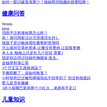
如何一眼识破真假果汁？揭秘那些隐藏的甜蜜陷阱！
健康问答
Wenda
more
消癌平注射液效果怎么样？
急！请问用新洁尔灭溶液洗头对1..
我孩子是过敏体质吃葡萄籽管用吗
怎么保持完美的形体,让腰没有赘肉,让屁股更翘
本人女,脸颊上总是长几个痘痘,需要3
我是前边得过结核性胸膜炎,医生..
金钱草和蒲公英
3个月宝宝又尿路感染了
手腕筋断了，该如何恢复？
小时候有过过敏性哮喘现在不经常犯了,但没有彻底好
婴儿是否有脑瘫
3岁小孩嘴巴里有两个小红点，弟弟有手足口
儿童知识