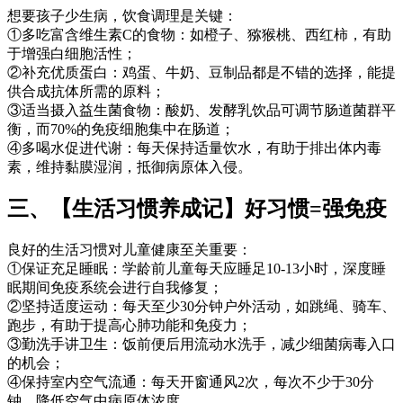
想要孩子少生病，饮食调理是关键：
①多吃富含维生素C的食物：如橙子、猕猴桃、西红柿，有助
于增强白细胞活性；
②补充优质蛋白：鸡蛋、牛奶、豆制品都是不错的选择，能提
供合成抗体所需的原料；
③适当摄入益生菌食物：酸奶、发酵乳饮品可调节肠道菌群平
衡，而70%的免疫细胞集中在肠道；
④多喝水促进代谢：每天保持适量饮水，有助于排出体内毒
素，维持黏膜湿润，抵御病原体入侵。
三、【生活习惯养成记】好习惯=强免疫
良好的生活习惯对儿童健康至关重要：
①保证充足睡眠：学龄前儿童每天应睡足10-13小时，深度睡
眠期间免疫系统会进行自我修复；
②坚持适度运动：每天至少30分钟户外活动，如跳绳、骑车、
跑步，有助于提高心肺功能和免疫力；
③勤洗手讲卫生：饭前便后用流动水洗手，减少细菌病毒入口
的机会；
④保持室内空气流通：每天开窗通风2次，每次不少于30分
钟，降低空气中病原体浓度。