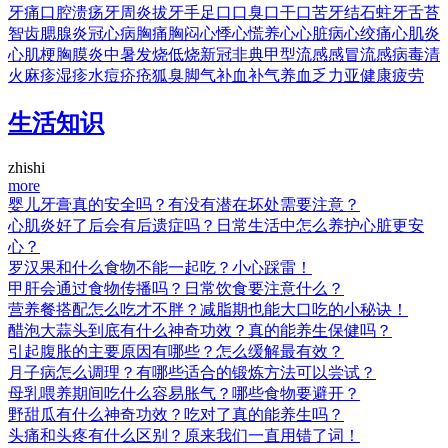
牙痛
口腔溃疡
牙周炎
拔牙
手足口
口臭
口干
口苦
牙结石
蛀牙
舌苔
智齿
腮腺炎
冠心病
胸痛
胸闷
心悸
心慌
养心
心脏病
心绞痛
心肌炎
心肌梗
胸膜炎
中暑
发烧
低烧
新冠
非典
甲型流感
感冒
流感
病毒
清
火
麻疹
湿疹
水痘
疥疮
狐臭
脚气
补血
补气
养血
乏力
亚健康
疲劳
生活知识
zhishi
more
婴儿牙膏真的安全吗？有没有潜在坏处需要注意？
心肌炎好了后会有后遗症吗？日常生活中怎么养护心脏更安
心？
罗汉果和什么食物不能一起吃？小心踩雷！
甲肝会通过食物传播吗？日常饮食要注意什么？
营养餐搭配怎么吃才不胖？减脂期也能大口吃的小秘诀！
醋泡大蒜头到底有什么神奇功效？真的能养生保健吗？
引起腹胀的主要原因有哪些？怎么缓解最有效？
月子病怎么调理？有哪些适合的锻炼方法可以尝试？
母乳喂养期间吃什么容易胀气？哪些食物要避开？
野甜瓜有什么神奇功效？吃对了真的能养生吗？
头痛和头疼有什么区别？原来我们一直用错了词！