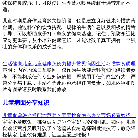
④保持鼻腔湿润，可以使用生理盐水喷雾缓解干燥带来的不
适。
儿童时期是身体发育的关键阶段，也是建立良好健康习惯的黄
金期。通过科学的饮食搭配、规律的生活作息以及积极的情绪
引导，可以帮助孩子打下坚实的健康基础。记住，预防永远比
应对更重要，从小培养健康意识，才能让孩子真正拥有一个强
壮的身体和快乐的成长过程。
生活健康
儿童
儿童健康
免疫力提升
常见病因
生活习惯
饮食调理
声明：内容均源自互联网，仅作为生活健康科普知识供读者参
考，不能构成任何专业知识依据，严禁用于任何商业行为，严
禁分享与下载，本站不为此内容承担任何负责，如果内容和图
片有误敬请及时联系我们修改
儿童病因分享知识
儿童食谱怎么搭配才营养？宝宝挑食怎么办？宝妈必看妙招！
宝宝不爱吃饭、挑食偏食是每个宝妈头疼的问题。如何让儿童
食谱既营养又吸引孩子？这篇从食材选择到做法技巧，教你轻
松搞定儿童饮食难题，让宝宝爱上吃饭！