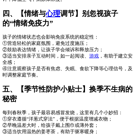
四、【情绪与
心理
调节】别忽视孩子
的“情绪免疫力”
孩子的情绪状态也会影响免疫系统的稳定性：
①营造轻松的家庭氛围，避免过度施压；
②鼓励表达情绪，让孩子学会倾诉和释放压力；
③适当安排亲子互动时间，如一起阅读、
游戏
，有助于建立安
全感；
④注意观察孩子是否有焦虑、失眠、食欲下降等心理信号，及
时调整家庭节奏。
五、【季节性防护小贴士】换季不生病的
秘密
每到春秋季，孩子最容易感冒发烧，这里有几个小妙招：
①穿衣遵循“洋葱式穿法”，便于根据温度增减衣物；
②早晚温差大时，给孩子戴上围巾或薄外套；
③适当饮用温热的姜枣茶，有助于驱寒暖身；