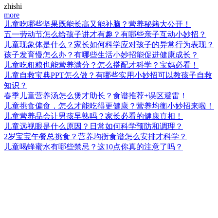
zhishi
more
儿童吃哪些坚果既能长高又能补脑？营养秘籍大公开！
五一劳动节怎么给孩子讲才有趣？有哪些亲子互动小妙招？
儿童现象体是什么？家长如何科学应对孩子的异常行为表现？
孩子发育慢怎么办？有哪些生活小妙招能促进健康成长？
儿童吃粗粮也能营养满分？怎么搭配才科学？宝妈必看！
儿童自救宝典PPT怎么做？有哪些实用小妙招可以教孩子自救
知识？
春季儿童营养汤怎么煲才助长？食谱推荐+误区避雷！
儿童挑食偏食，怎么才能吃得更健康？营养均衡小妙招来啦！
儿童营养品会让男孩早熟吗？家长必看的健康真相！
儿童远视眼是什么原因？日常如何科学预防和调理？
2岁宝宝午餐总挑食？营养均衡食谱怎么安排才科学？
儿童喝蜂蜜水有哪些禁忌？这10点你真的注意了吗？