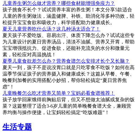
儿童养生粥怎么做才营养？哪些食材能增强免疫力？
孩子挑食不长个？试试营养丰富的养生粥！本文分享5款适合
儿童的养生粥做法，涵盖健脾、补铁、助消化等多种功效，轻
松提升宝宝食欲和吸收力，科学搭配助力健康成长。
夏天儿童营养吃什么汤？这几种汤太适合了！
夏天孩子不爱吃饭、容易出汗、体质下降怎么办？试试这些专
为儿童设计的夏日营养汤品，清淡不油腻、营养又开胃，帮助
宝宝增强抵抗力、促进食欲，还能补充流失的水分和微量元
素，轻松应对高温挑战！
夏季儿童食欲差怎么办？营养食谱怎么安排才长个又长脑？
夏天一到，孩子不是说没胃口就是只吃零食不吃饭？如何在高
温季节保证孩子的营养摄入和健康成长？这篇从早餐、午餐、
晚餐到加餐的实用搭配小妙招，帮你轻松搞定“夏日营养焦
虑”！
儿童晚餐怎么吃才营养又简单？宝妈必看食谱推荐！
孩子放学回家饿得前胸贴后背，但又不想做太油腻或复杂的饭
菜？这篇整理了适合3-6岁儿童的简单晚餐食谱大全，兼顾营
养均衡与操作便捷，让宝妈轻松搞定“吃饭难题”！
生活专题