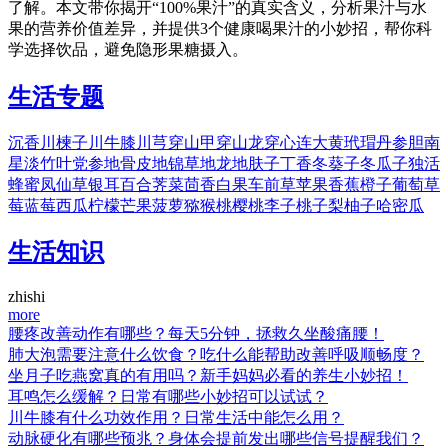
了解。本文带你揭开“100%果汁”的真实含义，分析果汁与水
果的营养价值差异，并提供3个健康喝果汁的小妙招，帮你科
学选择饮品，避免隐形果糖摄入。
生活专题
沉香
川楝子
川牛膝
川芎
穿山甲
穿山龙
穿心连
大黄
玳瑁
丹参
胆南
星
淡竹叶
党参
地骨皮
地锦草
地龙
地肤子
丁香
冬葵子
冬瓜子
独活
蜂蜜
凤仙草
银耳
百合
荠菜
茴香
白果
车前草
苹果
香蕉
橙子
葡萄
草
莓
蓝莓
西瓜
柠檬
芒果
菠萝
猕猴桃
樱桃
李子
桃子
梨
柚子
哈密瓜
生活知识
zhishi
more
腰疼改善动作有哪些？每天5分钟，拯救久坐酸痛腰！
肺大泡需要注意什么饮食？吃什么能帮助改善呼吸顺畅度？
坐月子吃燕窝真的有用吗？新手妈妈必看的养生小妙招！
耳鸣怎么缓解？日常有哪些小妙招可以试试？
川牛膝有什么功效作用？日常生活中能怎么用？
动脉硬化有哪些预兆？身体会提前发出哪些信号提醒我们？