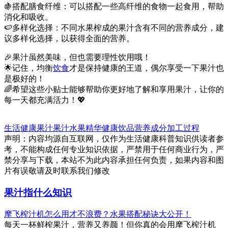
🍇搭配膳食纤维：可以搭配一些高纤维的食物一起食用，帮助
消化和吸收。
🍉多样化选择：不同水果榨成的果汁含有不同的营养成分，建
议多样化选择，以获得全面的营养。
🎉果汁虽然美味，但也需要理性饮用哦！
🌟记住，均衡
饮食
才是保持健康的王道，偶尔享受一下果汁也
是极好的！
🌈希望这些小贴士能够帮助你更好地了解和享用果汁，让你的
每一天都充满活力！💖
生活健康
果汁
果汁
水果精华
健康饮品
营养成分
加工过程
声明：内容均源自互联网，仅作为生活健康科普知识供读者参
考，不能构成任何专业知识依据，严禁用于任何商业行为，严
禁分享与下载，本站不为此内容承担任何负责，如果内容和图
片有误敬请及时联系我们修改
果汁指什么知识
摩飞榨汁机怎么用才不浪费？水果搭配秘诀大公开！
每天一杯鲜榨果汁，营养又养颜！但你真的会用摩飞榨汁机