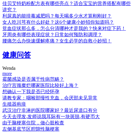
佳贝艾特奶粉配方表有哪些亮点？适合宝宝的营养搭配有哪些
讲究？
利尿真的能排毒减肥吗？每天喝多少水才算刚刚好？
女人吃川芎有什么好处？这6个健康小妙招你知道吗？
贫血症状那么多，怎么分清哪种才是我的？快来对症下药！
牙周炎有哪些表现症状？日常如何预防和调理？
腰痛怎么办快速缓解疼痛？女生必学的自救小妙招！
健康问答
Wenda
more
霉菌感染是否属于性病范畴？
治疗宫颈糜烂哪家医院比较好上海？
想确认一下我是否已经怀孕
请教专家：咽喉部慢性充血，会厌部未见异常
生殖器疱疹
武汉治疗非淋的医院哪家好？最近尿道口有分
今天去理发,发师说我耳际有一块斑脱,有硬币大
由于脑梗塞住院，做心脏检查
左侧基底节区腔隙性脑梗塞