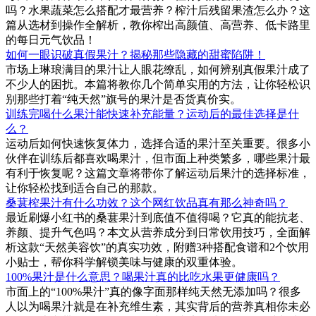
吗？水果蔬菜怎么搭配才最营养？榨汁后残留果渣怎么办？这
篇从选材到操作全解析，教你榨出高颜值、高营养、低卡路里
的每日元气饮品！
如何一眼识破真假果汁？揭秘那些隐藏的甜蜜陷阱！
市场上琳琅满目的果汁让人眼花缭乱，如何辨别真假果汁成了
不少人的困扰。本篇将教你几个简单实用的方法，让你轻松识
别那些打着“纯天然”旗号的果汁是否货真价实。
训练完喝什么果汁能快速补充能量？运动后的最佳选择是什
么？
运动后如何快速恢复体力，选择合适的果汁至关重要。很多小
伙伴在训练后都喜欢喝果汁，但市面上种类繁多，哪些果汁最
有利于恢复呢？这篇文章将带你了解运动后果汁的选择标准，
让你轻松找到适合自己的那款。
桑葚榨果汁有什么功效？这个网红饮品真有那么神奇吗？
最近刷爆小红书的桑葚果汁到底值不值得喝？它真的能抗老、
养颜、提升气色吗？本文从营养成分到日常饮用技巧，全面解
析这款“天然美容饮”的真实功效，附赠3种搭配食谱和2个饮用
小贴士，帮你科学解锁美味与健康的双重体验。
100%果汁是什么意思？喝果汁真的比吃水果更健康吗？
市面上的“100%果汁”真的像字面那样纯天然无添加吗？很多
人以为喝果汁就是在补充维生素，其实背后的营养真相你未必