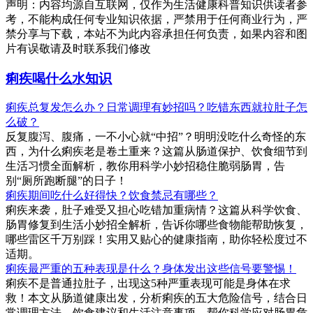
声明：内容均源自互联网，仅作为生活健康科普知识供读者参
考，不能构成任何专业知识依据，严禁用于任何商业行为，严
禁分享与下载，本站不为此内容承担任何负责，如果内容和图
片有误敬请及时联系我们修改
痢疾喝什么水知识
痢疾总复发怎么办？日常调理有妙招吗？吃错东西就拉肚子怎
么破？
反复腹泻、腹痛，一不小心就“中招”？明明没吃什么奇怪的东
西，为什么痢疾老是卷土重来？这篇从肠道保护、饮食细节到
生活习惯全面解析，教你用科学小妙招稳住脆弱肠胃，告
别“厕所跑断腿”的日子！
痢疾期间吃什么好得快？饮食禁忌有哪些？
痢疾来袭，肚子难受又担心吃错加重病情？这篇从科学饮食、
肠胃修复到生活小妙招全解析，告诉你哪些食物能帮助恢复，
哪些雷区千万别踩！实用又贴心的健康指南，助你轻松度过不
适期。
痢疾最严重的五种表现是什么？身体发出这些信号要警惕！
痢疾不是普通拉肚子，出现这5种严重表现可能是身体在求
救！本文从肠道健康出发，分析痢疾的五大危险信号，结合日
常调理方法、饮食建议和生活注意事项，帮你科学应对肠胃危