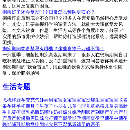
机，远离反复腹泻困扰。
痢疾好了还会复发吗？日常怎么预防更安心？
痢疾痊愈后到底会不会再犯？很多人在康复后仍然担心反复发
作。其实，只要掌握科学的调养方法，就能大大降低复发风
险。本文从饮食、作息、生活方式等多个角度出发，分享5个
实用的肠道养护小妙招，帮助你打造强健消化系统，远离痢疾
困扰。
痢疾期间饮食禁忌有哪些？这些食物千万碰不得！
一到夏季，细菌性痢疾高发期就来了！很多人在患病期间盲目
吃补或乱吃止泻食物，反而加重病情。这篇问答教你科学避开
痢疾期间的“饮食雷区”，用正确的饮食方式帮助身体更快恢
复，保护脆弱肠胃。
生活专题
飞机杯
避孕套
充气娃娃
男宝宝
女宝宝
宝宝发烧
生宝宝
宝宝取名
备孕
怀孕初期
月子
生孩子
小朋友
儿童心理
儿童奶粉
儿童身高
新
生儿黄疸
母乳
奶瓶
奶嘴
转奶
妊娠
分娩
孕酮
顺产
剖腹产
羊水
产前
产后
产检
保胎
唐氏综合征
预产期
孕期
孕期筛查
孕早期
孕中期
孕
晚期
哺乳期
胎盘
排卵
辅食
尿不湿
纸尿裤
早教
亲子