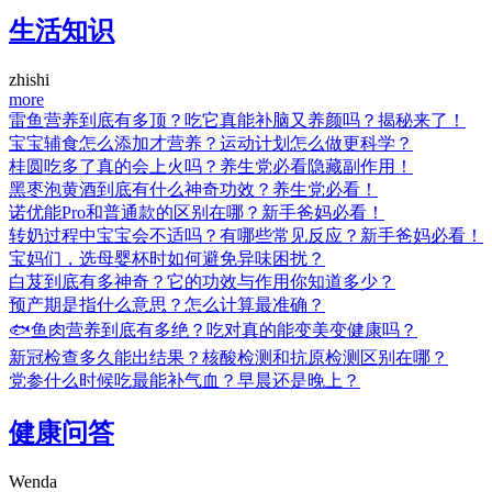
生活知识
zhishi
more
雷鱼营养到底有多顶？吃它真能补脑又养颜吗？揭秘来了！
宝宝辅食怎么添加才营养？运动计划怎么做更科学？
桂圆吃多了真的会上火吗？养生党必看隐藏副作用！
黑枣泡黄酒到底有什么神奇功效？养生党必看！
诺优能Pro和普通款的区别在哪？新手爸妈必看！
转奶过程中宝宝会不适吗？有哪些常见反应？新手爸妈必看！
宝妈们，选母婴杯时如何避免异味困扰？
白芨到底有多神奇？它的功效与作用你知道多少？
预产期是指什么意思？怎么计算最准确？
🐟鱼肉营养到底有多绝？吃对真的能变美变健康吗？
新冠检查多久能出结果？核酸检测和抗原检测区别在哪？
党参什么时候吃最能补气血？早晨还是晚上？
健康问答
Wenda