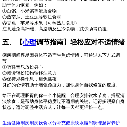
助于体力恢复。例如：
①白粥、小米粥等流质食物
②蒸南瓜、土豆泥等软烂食材
③香蕉、苹果等水果（可蒸熟后食用）
注意避免高纤维、高脂肪及生冷食物，减少肠胃负担。
五、【
心理
调节指南】轻松应对不适情绪
痢疾期间容易因身体不适产生焦虑情绪，可通过以下方式调
节：
①听轻音乐放松身心
②阅读轻松读物转移注意力
③保持规律作息，避免熬夜
良好的心情有助于增强免疫力，加快身体自我修复的速度。
给正在调理肠胃的你一个小提醒：合理安排饮水节奏，搭配清
淡饮食，是帮助身体平稳度过不适期的关键。记得多观察自身
状态，适时调整生活方式，让每一天都更轻松一点。
生活健康
痢疾
痢疾饮食
水分补充
健康饮水
腹泻调理
肠胃养护