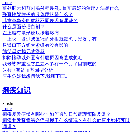
more
前列腺大和前列腺炎精囊炎1,目前最好的治疗方法是什么
强直性脊柱炎的具体症状是什么？
儿童鼻窦炎的症状不同表现有哪些？
什么是面粉增白剂？
左上腹有条形硬块按着疼痛
一上火，做过烤瓷冠的牙根就鼓包，发炎，有
尿道口下方韧带紧绷有没有影响
我父母对我无故漫骂
排除懷孕以外還有什麼原因會造成想吐....
我老婆严重性贫血差不多有一个月了目前吃的
β-地中海贫血基因型分析
医生你好我想问我下,我腰下面..
痢疾知识
zhishi
more
痢疾复发症状有哪些？如何通过日常调理预防反复？
痢疾并发肾病综合症是属于什么情况？有什么健康小妙招可以
调理？