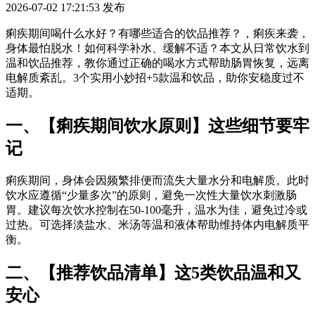
2026-07-02 17:21:53
发布
痢疾期间喝什么水好？有哪些适合的饮品推荐？，痢疾来袭，
身体最怕脱水！如何科学补水、缓解不适？本文从日常饮水到
温和饮品推荐，教你通过正确的喝水方式帮助肠胃恢复，远离
电解质紊乱。3个实用小妙招+5款温和饮品，助你安稳度过不
适期。
一、【痢疾期间饮水原则】这些细节要牢
记
痢疾期间，身体会因频繁排便而流失大量水分和电解质。此时
饮水应遵循“少量多次”的原则，避免一次性大量饮水刺激肠
胃。建议每次饮水控制在50-100毫升，温水为佳，避免过冷或
过热。可选择淡盐水、米汤等温和液体帮助维持体内电解质平
衡。
二、【推荐饮品清单】这5类饮品温和又
安心