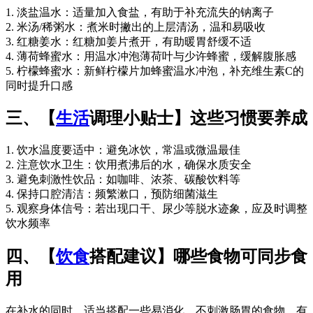
1. 淡盐温水：适量加入食盐，有助于补充流失的钠离子
2. 米汤/稀粥水：煮米时撇出的上层清汤，温和易吸收
3. 红糖姜水：红糖加姜片煮开，有助暖胃舒缓不适
4. 薄荷蜂蜜水：用温水冲泡薄荷叶与少许蜂蜜，缓解腹胀感
5. 柠檬蜂蜜水：新鲜柠檬片加蜂蜜温水冲泡，补充维生素C的
同时提升口感
三、【
生活
调理小贴士】这些习惯要养成
1. 饮水温度要适中：避免冰饮，常温或微温最佳
2. 注意饮水卫生：饮用煮沸后的水，确保水质安全
3. 避免刺激性饮品：如咖啡、浓茶、碳酸饮料等
4. 保持口腔清洁：频繁漱口，预防细菌滋生
5. 观察身体信号：若出现口干、尿少等脱水迹象，应及时调整
饮水频率
四、【
饮食
搭配建议】哪些食物可同步食
用
在补水的同时，适当搭配一些易消化、不刺激肠胃的食物，有