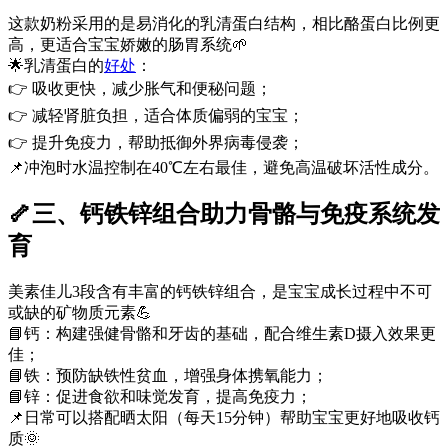
这款奶粉采用的是易消化的乳清蛋白结构，相比酪蛋白比例更
高，更适合宝宝娇嫩的肠胃系统🌱
🌟乳清蛋白的
好处
：
👉 吸收更快，减少胀气和便秘问题；
👉 减轻肾脏负担，适合体质偏弱的宝宝；
👉 提升免疫力，帮助抵御外界病毒侵袭；
📌冲泡时水温控制在40℃左右最佳，避免高温破坏活性成分。
🦴三、钙铁锌组合助力骨骼与免疫系统发
育
美素佳儿3段含有丰富的钙铁锌组合，是宝宝成长过程中不可
或缺的矿物质元素💪
📘钙：构建强健骨骼和牙齿的基础，配合维生素D摄入效果更
佳；
📘铁：预防缺铁性贫血，增强身体携氧能力；
📘锌：促进食欲和味觉发育，提高免疫力；
📌日常可以搭配晒太阳（每天15分钟）帮助宝宝更好地吸收钙
质🌞