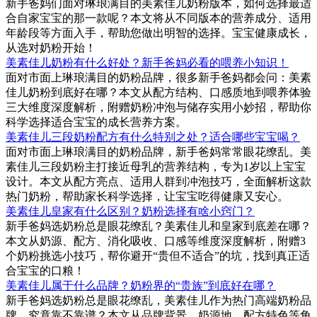
新手爸妈们面对琳琅满目的美素佳儿奶粉版本，如何选择最适
合自家宝宝的那一款呢？本文将从不同版本的营养成分、适用
年龄段等方面入手，帮助您做出明智的选择。宝宝健康成长，
从选对奶粉开始！
美素佳儿奶粉有什么好处？新手爸妈必看的喂养小知识！
面对市面上琳琅满目的奶粉品牌，很多新手爸妈都会问：美素
佳儿奶粉到底好在哪？本文从配方结构、口感质地到喂养体验
三大维度深度解析，附赠奶粉冲泡与储存实用小妙招，帮助你
科学选择适合宝宝的成长营养方案。
美素佳儿三段奶粉配方有什么特别之处？适合哪些宝宝喝？
面对市面上琳琅满目的奶粉品牌，新手爸妈常常眼花缭乱。美
素佳儿三段奶粉主打接近母乳的营养结构，专为1岁以上宝宝
设计。本文从配方亮点、适用人群到冲泡技巧，全面解析这款
热门奶粉，帮助家长科学选择，让宝宝吃得健康又安心。
美素佳儿皇家有什么区别？奶粉选择有啥小窍门？
新手爸妈选奶粉总是眼花缭乱？美素佳儿和皇家到底差在哪？
本文从奶源、配方、消化吸收、口感等维度深度解析，附赠3
个奶粉挑选小技巧，帮你避开“贵但不适合”的坑，找到真正适
合宝宝的口粮！
美素佳儿属于什么品牌？奶粉界的“贵族”到底好在哪？
新手爸妈选奶粉总是眼花缭乱，美素佳儿作为热门高端奶粉品
牌，究竟靠不靠谱？本文从品牌背景、奶源地、配方特色等角