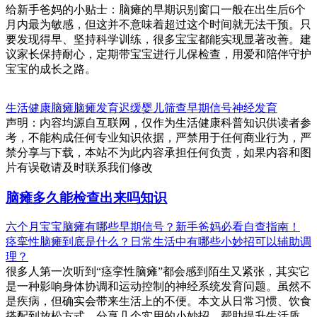
给新手爸妈的小贴士：脑瘫的早期识别窗口一般在出生后6个
月内最为敏感，但这并不意味着超过这个时间就无法干预。只
要发现得早、坚持科学训练，很多宝宝都能实现显著改善。建
议家长保持耐心，定期带宝宝进行儿保检查，用爱和陪伴守护
宝宝的成长之路。
生活健康
脑瘫
脑瘫
发育迟缓
婴儿筛查
早期信号
神经发育
声明：内容均源自互联网，仅作为生活健康科普知识供读者参
考，不能构成任何专业知识依据，严禁用于任何商业行为，严
禁分享与下载，本站不为此内容承担任何负责，如果内容和图
片有误敬请及时联系我们修改
脑瘫多久能检查出来吗知识
六个月宝宝脑瘫有哪些早期信号？新手爸妈必看自查指南！
痉挛性脑瘫到底是什么？日常生活中有哪些小妙招可以辅助调
理？
很多人第一次听到“痉挛性脑瘫”都会感到陌生又紧张，其实它
是一种影响身体协调和运动控制的神经系统发育问题。虽然不
是疾病，但确实会带来生活上的不便。本文从日常习惯、饮食
搭配到放松方式，分享几个实用的小妙招，帮助提升生活质