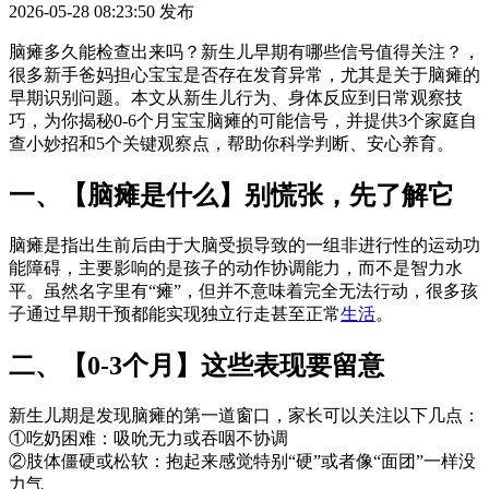
2026-05-28 08:23:50
发布
脑瘫多久能检查出来吗？新生儿早期有哪些信号值得关注？，
很多新手爸妈担心宝宝是否存在发育异常，尤其是关于脑瘫的
早期识别问题。本文从新生儿行为、身体反应到日常观察技
巧，为你揭秘0-6个月宝宝脑瘫的可能信号，并提供3个家庭自
查小妙招和5个关键观察点，帮助你科学判断、安心养育。
一、【脑瘫是什么】别慌张，先了解它
脑瘫是指出生前后由于大脑受损导致的一组非进行性的运动功
能障碍，主要影响的是孩子的动作协调能力，而不是智力水
平。虽然名字里有“瘫”，但并不意味着完全无法行动，很多孩
子通过早期干预都能实现独立行走甚至正常
生活
。
二、【0-3个月】这些表现要留意
新生儿期是发现脑瘫的第一道窗口，家长可以关注以下几点：
①吃奶困难：吸吮无力或吞咽不协调
②肢体僵硬或松软：抱起来感觉特别“硬”或者像“面团”一样没
力气