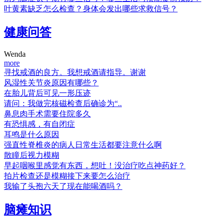
叶黄素缺乏怎么检查？身体会发出哪些求救信号？
健康问答
Wenda
more
寻找戒酒的良方。我想戒酒请指导。谢谢
风湿性关节炎原因有哪些？
在胎儿背后可见一形压迹
请问：我做完核磁检查后确诊为“..
鼻息肉手术需要住院多久
有恐惧感，有自闭症
耳鸣是什么原因
强直性脊椎炎的病人日常生活都要注意什么啊
散瞳后视力模糊
早起咽喉里感觉有东西，想吐！没治疗吃点神药好？
拍片检查还是模糊接下来要怎么治疗
我输了头孢六天了现在能喝酒吗？
脑瘫知识