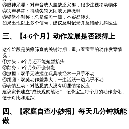
③眼神呆滞：对声音或人脸缺乏兴趣，很少注视移动物体
④哭声异常：持续尖锐哭闹或哭声微弱
⑤姿势不对称：总是偏向一侧，不容易转头
如果出现以上多个信号，建议及时记录并反馈给儿科医生。
三、【4-6个月】动作发展是否跟得上
这个阶段是脑瘫筛查的关键时期，重点看宝宝的动作发育情
况：
①抬头：4个月还不能短暂抬头
②翻身：5个月仍不会侧翻
③抓握：双手无法握住玩具或经常一只手不动
④踢腿：双腿动作差异大，一边活跃一边几乎不动
⑤表情互动：对熟悉的人没有明显情绪反应
建议家长建立“成长观察笔记”，记录宝宝每个月的动作变化，
便于对比和追踪。
四、【家庭自查小妙招】每天几分钟就能
做