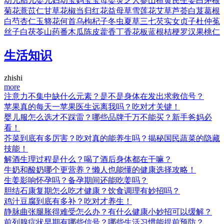
幼儿
胎儿
婴儿
妇幼
宝妈
宝宝
母婴
灵芝
人参
山楂
黄芪
生姜
白茅根
菊花
薏苡仁
甘草
花椒
当归
红花
益母草
雪莲花
艾草
芦荟
白芨
葛根
白芍
杏仁
玉簪花
何首乌
枸杞子
冬虫夏草
三七
芡实
女贞子
杜仲
菟
丝子
白茯苓
山药
番木瓜
陈皮
藿香
丁香花
板蓝根
桔梗
罗汉果
桃仁
生活知识
zhishi
more
注意力不集中缺什么元素？是不是身体在发出求救信号？
苹果真的每天一苹果医生远离我吗？吃对才关键！
婴儿服怎么选才不踩雷？哪些品牌千万不能买？新手爸妈必
看！
芥菜到底有多厉害？吃对真的能养生吗？揭秘国民蔬菜的隐藏
技能！
解酒生理过程是什么？喝了酒后身体都在干嘛？
牛奶和酸奶哪个更营养？懒人也能懂的健康选择攻略！
生姜影响怀孕吗？备孕期间还能吃姜吗？
胆结石康复期怎么吃才健康？饮食调理有妙招吗？
鸡汁豆腐到底有多补？吃对才养生！
静脉曲张腿胀得难受怎么办？有什么健康小妙招可以缓解？
前列腺症状早期有哪些信号？哪些生活习惯能提前预防？