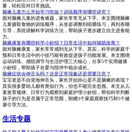
量，轻松应对日常挑战。
脑瘫儿童怎么开始学习吃饭？训练顺序有哪些讲究？
面对脑瘫儿童的进食难题，家长常常无从下手。本文围绕脑瘫
儿童摄取食物的训练顺序，从坐姿调整到咀嚼练习，再到吞咽
引导，系统讲解科学训练方法，帮助孩子逐步建立自主进食能
力。
脑瘫康复有哪些科学小妙招？日常生活中如何辅助改善？
面对脑瘫康复，家长常常感到无从下手。其实，科学的家庭干
预和日常生活中的小技巧能有效促进孩子功能发展。本文围绕
运动训练、感统调节与生活护理三大核心，分享5个实用健康
小妙招，帮助孩子在爱与陪伴中稳步成长。
脑瘫症状会伸舌头吗？这是正常现象还是需要注意？
宝宝老是不自觉地伸舌头，家长开始担心是不是脑瘫的表现？
其实很多婴幼儿都有类似行为，但也不能完全忽视。本文从儿
童发育规律、日常行为观察到家庭护理小妙招，帮你科学判断
孩子的行为是否属于正常范围，附赠3个家庭观察技巧和5个健
康引导方法。
生活专题