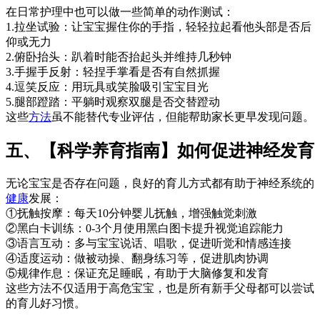
在日常护理中也可以做一些简单的动作测试：
1.拉坐试验：让宝宝握住你的手指，轻轻拉起看他头部是否后
仰或无力
2.俯卧抬头：趴着时能否抬起头并维持几秒钟
3.手握手反射：轻捏手掌看是否有自然抓握
4.逗笑反应：用玩具或笑脸吸引宝宝目光
5.腿部蹬踏：平躺时观察双腿是否交替蹬动
这些
方法
虽不能替代专业评估，但能帮助家长更早发现问题。
五、【科学养育指南】如何促进神经发育
无论宝宝是否存在问题，良好的育儿方式都有助于神经系统的
健康
发展：
①抚触按摩：每天10分钟婴儿抚触，增强触觉刺激
②黑白卡训练：0-3个月使用黑白图卡提升视觉追踪能力
③语言互动：多与宝宝说话、唱歌，促进听觉和情感连接
④适度运动：做被动操、翻身练习等，促进肌肉协调
⑤规律作息：保证充足睡眠，有助于大脑修复和发育
这些方法不仅适用于高危宝宝，也是所有新手父母都可以尝试
的育儿好习惯。