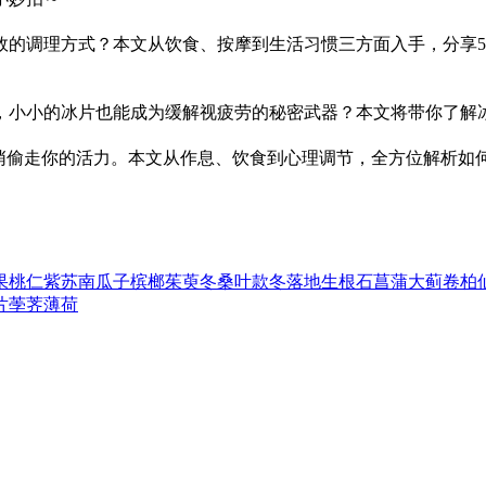
效的调理方式？本文从饮食、按摩到生活习惯三方面入手，分享5
，小小的冰片也能成为缓解视疲劳的秘密武器？本文将带你了解
悄偷走你的活力。本文从作息、饮食到心理调节，全方位解析如
果
桃仁
紫苏
南瓜子
槟榔
茱萸
冬桑叶
款冬
落地生根
石菖蒲
大蓟
卷柏
片
荸荠
薄荷