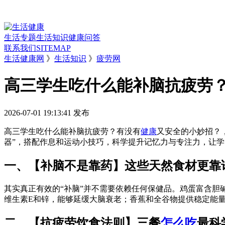
生活专题
生活知识
健康问答
联系我们
SITEMAP
生活健康网
》
生活知识
》
疲劳网
高三学生吃什么能补脑抗疲劳
2026-07-01 19:13:41
发布
高三学生吃什么能补脑抗疲劳？有没有
健康
又安全的小妙招？
器”，搭配作息和运动小技巧，科学提升记忆力与专注力，让
一、【补脑不是靠药】这些天然食材更靠
其实真正有效的“补脑”并不需要依赖任何保健品。鸡蛋富含胆
维生素E和锌，能够延缓大脑衰老；香蕉和全谷物提供稳定能
二、【抗疲劳饮食法则】三餐
怎么吃
最科