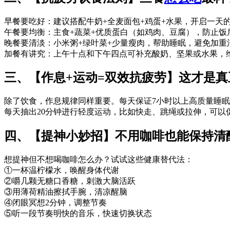
早餐要吃好：建议搭配牛奶+全麦面包+鸡蛋+水果，开启一天
午餐要均衡：主食+蔬菜+优质蛋白（如鸡肉、豆腐），防止饭
晚餐要清淡：小米粥+绿叶菜+少量瘦肉，帮助睡眠，避免加重
加餐有讲究：上午十点和下午四点可补充酸奶、坚果或水果，
三、【作息+运动=双效抗疲劳】这才是真
除了饮食，作息规律同样重要。每天保证7小时以上高质量睡眠
每天抽出20分钟进行轻度运动，比如快走、跳绳或拉伸，可
四、【提神小妙招】不用咖啡也能保持清
想提神但不想喝咖啡怎么办？试试这些健康替代法：
①一杯温柠檬水，唤醒身体代谢
②嚼几颗无糖口香糖，刺激大脑活跃
③用薄荷精油擦拭手腕，清凉醒脑
④闭眼冥想2分钟，调整节奏
⑤听一段节奏明快的音乐，快速切换状态