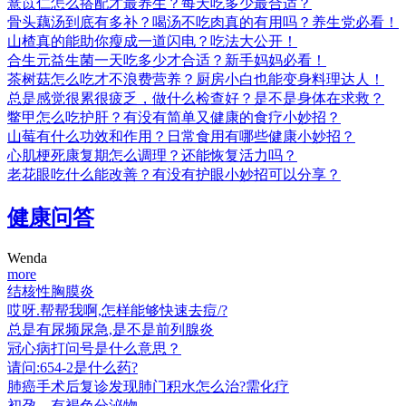
薏苡仁怎么搭配才最养生？每天吃多少最合适？
骨头藕汤到底有多补？喝汤不吃肉真的有用吗？养生党必看！
山楂真的能助你瘦成一道闪电？吃法大公开！
合生元益生菌一天吃多少才合适？新手妈妈必看！
茶树菇怎么吃才不浪费营养？厨房小白也能变身料理达人！
总是感觉很累很疲乏，做什么检查好？是不是身体在求救？
鳖甲怎么吃护肝？有没有简单又健康的食疗小妙招？
山莓有什么功效和作用？日常食用有哪些健康小妙招？
心肌梗死康复期怎么调理？还能恢复活力吗？
老花眼吃什么能改善？有没有护眼小妙招可以分享？
健康问答
Wenda
more
结核性胸膜炎
哎呀.帮帮我啊,怎样能够快速去痘/?
总是有尿频尿急,是不是前列腺炎
冠心病打问号是什么意思？
请问:654-2是什么药?
肺癌手术后复诊发现肺门积水怎么治?需化疗
初孕，有褐色分泌物