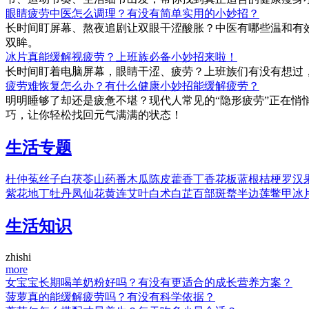
眼睛疲劳中医怎么调理？有没有简单实用的小妙招？
长时间盯屏幕、熬夜追剧让双眼干涩酸胀？中医有哪些温和有
双眸。
冰片真能缓解视疲劳？上班族必备小妙招来啦！
长时间盯着电脑屏幕，眼睛干涩、疲劳？上班族们有没有想过
疲劳难恢复怎么办？有什么健康小妙招能缓解疲劳？
明明睡够了却还是疲惫不堪？现代人常见的“隐形疲劳”正在悄
巧，让你轻松找回元气满满的状态！
生活专题
杜仲
菟丝子
白茯苓
山药
番木瓜
陈皮
藿香
丁香花
板蓝根
桔梗
罗汉
紫花地丁
牡丹
凤仙花
黄连
艾叶
白术
白芷
百部
斑蝥
半边莲
鳖甲
冰
生活知识
zhishi
more
女宝宝长期喝羊奶粉好吗？有没有更适合的成长营养方案？
菠萝真的能缓解疲劳吗？有没有科学依据？