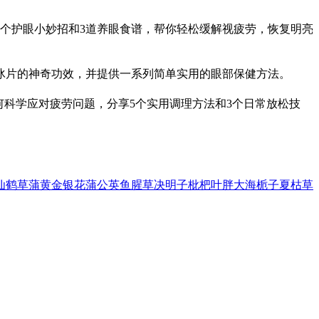
个护眼小妙招和3道养眼食谱，帮你轻松缓解视疲劳，恢复明亮
冰片的神奇功效，并提供一系列简单实用的眼部保健方法。
何科学应对疲劳问题，分享5个实用调理方法和3个日常放松技
仙鹤草
蒲黄
金银花
蒲公英
鱼腥草
决明子
枇杷叶
胖大海
栀子
夏枯草