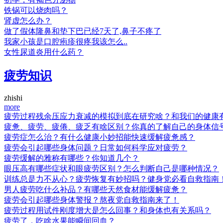
铁锅可以烧肉吗？
肾虚怎么办？
做了假体隆鼻和垫下巴已经7天了,鼻子不疼了
我家小孩是口腔疱疹很疼我该怎么..
女性尿道炎用什么药？
疲劳知识
zhishi
more
疲劳过程残余压应力衰减的模拟到底在研究啥？和我们的健康
疲惫、疲劳、疲倦、疲乏有啥区别？你真的了解自己的身体信
疲劳症怎么治？有什么健康小妙招能快速缓解疲惫感？
疲劳会引起哪些身体问题？日常如何科学应对疲劳？
疲劳缓解的雅称有哪些？你知道几个？
眼压高有哪些症状和眼疲劳区别？怎么判断自己是哪种情况？
训练总是力不从心？疲劳恢复有妙招吗？健身党必看自救指南
男人疲劳吃什么补品？有哪些天然食材能缓解疲惫？
疲劳会引起哪些身体警报？熬夜党自救指南来了！
疲劳过程用试件刚度增大是怎么回事？和身体也有关系吗？
疲劳了，吃啥水果能瞬间回血？