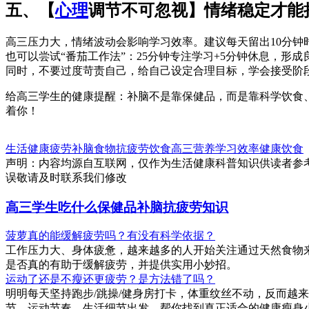
五、【
心理
调节不可忽视】情绪稳定才能
高三压力大，情绪波动会影响学习效率。建议每天留出10分
也可以尝试“番茄工作法”：25分钟专注学习+5分钟休息，形
同时，不要过度苛责自己，给自己设定合理目标，学会接受阶
给高三学生的健康提醒：补脑不是靠保健品，而是靠科学饮食
着你！
生活健康
疲劳
补脑食物
抗疲劳饮食
高三营养
学习效率
健康饮食
声明：内容均源自互联网，仅作为生活健康科普知识供读者参
误敬请及时联系我们修改
高三学生吃什么保健品补脑抗疲劳知识
菠萝真的能缓解疲劳吗？有没有科学依据？
工作压力大、身体疲惫，越来越多的人开始关注通过天然食物
是否真的有助于缓解疲劳，并提供实用小妙招。
运动了还是不瘦还更疲劳？是方法错了吗？
明明每天坚持跑步/跳操/健身房打卡，体重纹丝不动，反而越
节、运动节奏、生活细节出发，帮你找到真正适合的健康瘦身