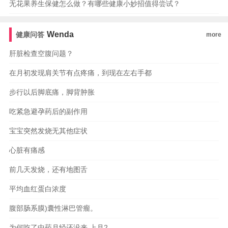
无花果养生保健怎么做？有哪些健康小妙招值得尝试？
Wenda
健康问答
more
肝脏检查空腹问题？
在月初发现肩关节有点疼痛，到现在左右手都
步行以后脚底痛，脚背肿胀
吃紧急避孕药后的副作用
宝宝突然发烧无其他症状
心脏有痛感
前几天发烧，还有地图舌
平均血红蛋白浓度
腹部肠系膜)囊性淋巴管瘤。
为何吃了中药月经还没来.上月2..