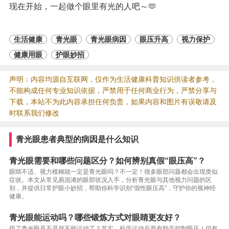
现在开始，一起做个眼里有光的人吧～🫶
生活健康
青光眼
青光眼病因
眼压升高
视力保护
健康用眼
护眼妙招
声明：内容均源自互联网，仅作为生活健康科普知识供读者参考，
不能构成任何专业知识依据，严禁用于任何商业行为，严禁分享与
下载，本站不为此内容承担任何负责，如果内容和图片有误敬请及
时联系我们修改
青光眼患者典型的病因是什么知识
青光眼需要和哪些问题区分？如何辨别真假“眼压高”？
眼睛不适、视力模糊就一定是青光眼吗？不一定！很多眼部问题都会出现类似
症状。本文从常见易混淆的眼部状况入手，分析青光眼与其他视力问题的区
别，并提供日常护眼小妙招，帮助你科学识别“假性眼压高”，守护你的视神经
健康。
青光眼能运动吗？哪些锻炼方式对眼睛更友好？
得了青光眼是不是就不能运动了？其实，科学运动反而有助于控制眼压！但有