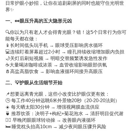
日常护眼小妙招，让你在追剧刷屏的同时也能守住光明世
界✨
一、👀眼压升高的五大隐形元凶
🔍你以为只有老人才会得青光眼？错！这5个日常行为你可
能每天都在做：
📱长时间低头玩手机 → 眼球受压影响房水循环
💻连续盯着屏幕超过2小时 → 瞳孔持续收缩增加眼内负担
🌙关灯后刷短视频 → 明暗交替频繁诱发急性发作
☕大量喝浓咖啡或浓茶 → 血管收缩影响眼部供氧
🧂高盐高脂饮食 → 影响血液循环间接升高眼压
二、💡护眼从生活细节开始
📌想要远离青光眼，这些小改变比护眼仪更有效：
🕒 每工作40分钟远眺6米外景物20秒（20-20-20法则）
☀️ 每天晒太阳30分钟 → 增强视网膜血流供应
🍵 推荐饮茶：决明子+枸杞+菊花泡水 → 清肝明目促代谢
🧘‍♀️ 早晚闭眼眼球转动操 → 改善眼内液循环
🛏️ 睡觉枕头抬高10cm → 减少夜间眼压骤升风险