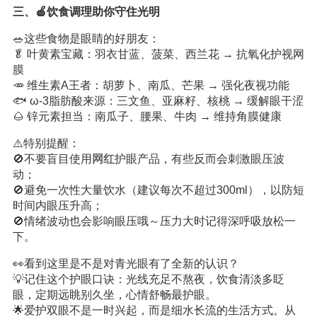
三、🍎饮食调理助你守住光明
🥗这些食物是眼睛的好朋友：
🥬 叶黄素宝藏：羽衣甘蓝、菠菜、西兰花 → 抗氧化护视网
膜
🥕 维生素A王者：胡萝卜、南瓜、芒果 → 强化夜视功能
🐟 ω-3脂肪酸来源：三文鱼、亚麻籽、核桃 → 缓解眼干涩
🌰 锌元素担当：南瓜子、腰果、牛肉 → 维持角膜健康
⚠️特别提醒：
🚫不要盲目使用
网红
护眼产品，有些反而会刺激眼压波
动；
🚫避免一次性大量饮水（建议每次不超过300ml），以防短
时间内眼压升高；
🚫情绪波动也会影响眼压哦～压力大时记得深呼吸放松一
下。
👀看到这里是不是对青光眼有了全新的认识？
💡记住这个护眼口诀：光线充足不熬夜，饮食清淡多眨
眼，定期远眺别久坐，心情舒畅最护眼。
🌟爱护双眼不是一时兴起，而是细水长流的生活方式。从