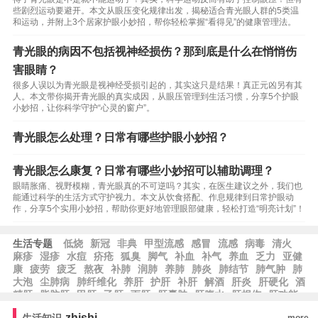
些剧烈运动要避开。本文从眼压变化规律出发，揭秘适合青光眼人群的5类温
和运动，并附上3个居家护眼小妙招，帮你轻松掌握“看得见”的健康管理法。
青光眼的病因不包括视神经损伤？那到底是什么在悄悄伤
害眼睛？
很多人误以为青光眼是视神经受损引起的，其实这只是结果！真正元凶另有其
人。本文带你揭开青光眼的真实成因，从眼压管理到生活习惯，分享5个护眼
小妙招，让你科学守护“心灵的窗户”。
青光眼怎么处理？日常有哪些护眼小妙招？
青光眼怎么康复？日常有哪些小妙招可以辅助调理？
眼睛胀痛、视野模糊，青光眼真的不可逆吗？其实，在医生建议之外，我们也
能通过科学的生活方式守护视力。本文从饮食搭配、作息规律到日常护眼动
作，分享5个实用小妙招，帮助你更好地管理眼部健康，轻松打造“明亮计划”！
生活专题
低烧
新冠
非典
甲型流感
感冒
流感
病毒
清火
麻疹
湿疹
水痘
疥疮
狐臭
脚气
补血
补气
养血
乏力
亚健
康
疲劳
疲乏
熬夜
补肺
润肺
养肺
肺炎
肺结节
肺气肿
肺
大泡
尘肺病
肺纤维化
养肝
护肝
补肝
解酒
肝炎
肝硬化
酒
精肝
脂肪肝
甲肝
乙肝
丙肝
肝囊肿
肝腹水
肝损伤
肝功能
zhishi