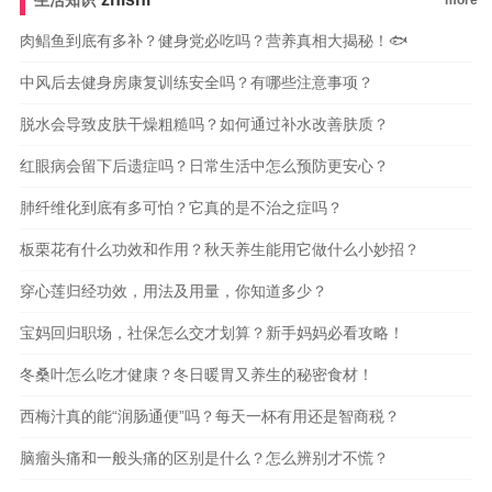
生活知识
more
肉鲳鱼到底有多补？健身党必吃吗？营养真相大揭秘！🐟
中风后去健身房康复训练安全吗？有哪些注意事项？
脱水会导致皮肤干燥粗糙吗？如何通过补水改善肤质？
红眼病会留下后遗症吗？日常生活中怎么预防更安心？
肺纤维化到底有多可怕？它真的是不治之症吗？
板栗花有什么功效和作用？秋天养生能用它做什么小妙招？
穿心莲归经功效，用法及用量，你知道多少？
宝妈回归职场，社保怎么交才划算？新手妈妈必看攻略！
冬桑叶怎么吃才健康？冬日暖胃又养生的秘密食材！
西梅汁真的能“润肠通便”吗？每天一杯有用还是智商税？
脑瘤头痛和一般头痛的区别是什么？怎么辨别才不慌？