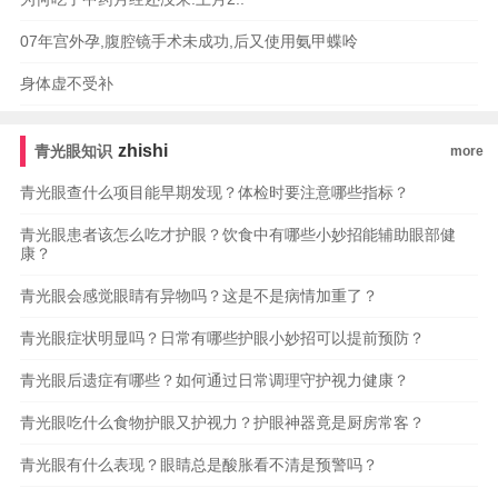
07年宫外孕,腹腔镜手术未成功,后又使用氨甲蝶呤
身体虚不受补
zhishi
青光眼知识
more
青光眼查什么项目能早期发现？体检时要注意哪些指标？
青光眼患者该怎么吃才护眼？饮食中有哪些小妙招能辅助眼部健
康？
青光眼会感觉眼睛有异物吗？这是不是病情加重了？
青光眼症状明显吗？日常有哪些护眼小妙招可以提前预防？
青光眼后遗症有哪些？如何通过日常调理守护视力健康？
青光眼吃什么食物护眼又护视力？护眼神器竟是厨房常客？
青光眼有什么表现？眼睛总是酸胀看不清是预警吗？