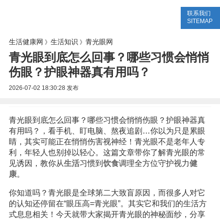
联系我们
生活专题
生活知识
健康问答
SITEMAP
生活健康网
生活知识
青光眼网
》
》
青光眼到底怎么回事？哪些习惯会悄悄
伤眼？护眼神器真有用吗？
2026-07-02 18:30:28
发布
青光眼到底怎么回事？哪些习惯会悄悄伤眼？护眼神器真
有用吗？，看手机、盯电脑、熬夜追剧…你以为只是累眼
睛，其实可能正在悄悄伤害视神经！青光眼不是老年人专
利，年轻人也别掉以轻心。这篇文章带你了解青光眼的常
见诱因，教你从
生活
习惯到
饮食
调理全方位守护视力
健
康
。
你知道吗？青光眼是全球第二大致盲原因，而很多人对它
的认知还停留在“眼压高=青光眼”。其实它和我们的生活方
式息息相关！今天就带大家揭开青光眼的神秘面纱，分享