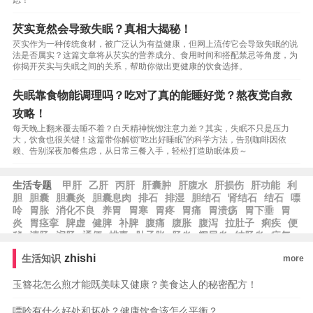
虑！
芡实竟然会导致失眠？真相大揭秘！
芡实作为一种传统食材，被广泛认为有益健康，但网上流传它会导致失眠的说
法是否属实？这篇文章将从芡实的营养成分、食用时间和搭配禁忌等角度，为
你揭开芡实与失眠之间的关系，帮助你做出更健康的饮食选择。
失眠靠食物能调理吗？吃对了真的能睡好觉？熬夜党自救
攻略！
每天晚上翻来覆去睡不着？白天精神恍惚注意力差？其实，失眠不只是压力
大，饮食也很关键！这篇带你解锁“吃出好睡眠”的科学方法，告别咖啡因依
赖、告别深夜加餐焦虑，从日常三餐入手，轻松打造助眠体质～
生活专题
甲肝
乙肝
丙肝
肝囊肿
肝腹水
肝损伤
肝功能
利
胆
胆囊
胆囊炎
胆囊息肉
排石
排湿
胆结石
肾结石
结石
嘌
呤
胃胀
消化不良
养胃
胃寒
胃疼
胃痛
胃溃疡
胃下垂
胃
炎
胃痉挛
脾虚
健脾
补脾
腹痛
腹胀
腹泻
拉肚子
痢疾
便
秘
清肠
润肠
通便
排毒
肚子胀
肠炎
阑尾炎
结肠炎
疝气
痔疮
zhishi
生活知识
more
玉簪花怎么煎才能既美味又健康？美食达人的秘密配方！
嘌呤有什么好处和坏处？健康饮食该怎么平衡？