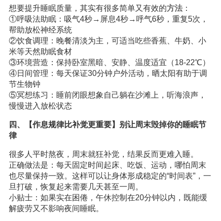
想要提升睡眠质量，其实有很多简单又有效的
方法
：
①呼吸法助眠：吸气4秒→屏息4秒→呼气6秒，重复5次，
帮助放松神经系统
②饮食调理：晚餐清淡为主，可适当吃些香蕉、牛奶、小
米等天然助眠食材
③环境营造：保持卧室黑暗、安静、温度适宜（18-22℃）
④日间管理：每天保证30分钟户外活动，晒太阳有助于调
节生物钟
⑤冥想练习：睡前闭眼想象自己躺在沙滩上，听海浪声，
慢慢进入放松状态
四、【作息规律比补觉更重要】别让周末毁掉你的睡眠节
律
很多人平时熬夜，周末就狂补觉，结果反而更难入睡。
正确做法是：每天固定时间起床、吃饭、运动，哪怕周末
也尽量保持一致。这样可以让身体形成稳定的“时间表”，一
旦打破，恢复起来需要几天甚至一周。
小贴士：如果实在困倦，午休控制在20分钟以内，既能缓
解疲劳又不影响夜间睡眠。