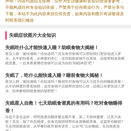
声明：内容均源自互联网，仅作为生活健康科普知识供读者参考，
不能构成任何专业知识依据，严禁用于任何商业行为，严禁分享与
下载，本站不为此内容承担任何负责，如果内容和图片有误敬请及
时联系我们修改
失眠症状图片大全知识
失眠吃什么才能快速入睡？助眠食物大揭秘！
夜深人静，辗转难眠？你知道吗？其实有些食物可以帮助我们更快地进入梦
乡。从牛奶到香蕉，从蜂蜜到杏仁，这些助眠食物不仅美味，还能帮助改善睡
眠质量。一起来看看哪些食物可以成为你的“助眠神器”吧！
失眠了，吃什么能快速入睡？睡前食物大揭秘！
夜深人静，辗转难眠？你知道吗？睡前吃对食物可以大大提升你的睡眠质量！
从牛奶蜂蜜到香蕉核桃，这些食物不仅能帮你放松心情，还能让你更快进入梦
乡。快来解锁助眠食物的秘密吧！
失眠星人自救！七天助眠食谱真的有用吗？吃对食物睡得
香！
你是不是也这样：明明很累却翻来覆去睡不着，第二天精神萎靡、注意力涣
散？其实，除了作息规律，饮食也能悄悄帮你改善睡眠质量。这篇带你解锁7
天实用助眠食谱，从早餐到夜宵都有讲究，让你“吃”出好睡眠，告别熬夜焦