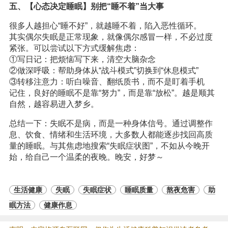
五、【心态决定睡眠】别把“睡不着”当大事
很多人越担心“睡不好”，就越睡不着，陷入恶性循环。
其实偶尔失眠是正常现象，就像偶尔感冒一样，不必过度
紧张。可以尝试以下方式缓解焦虑：
①写日记：把烦恼写下来，清空大脑杂念
②做深呼吸：帮助身体从“战斗模式”切换到“休息模式”
③转移注意力：听白噪音、翻纸质书，而不是盯着手机
记住，良好的睡眠不是靠“努力”，而是靠“放松”。越是顺其
自然，越容易进入梦乡。
总结一下：失眠不是病，而是一种身体信号。通过调整作
息、饮食、情绪和生活环境，大多数人都能逐步找回高质
量的睡眠。与其焦虑地搜索“失眠症状图”，不如从今晚开
始，给自己一个温柔的夜晚。晚安，好梦～
生活健康
失眠
失眠症状
睡眠质量
熬夜危害
助
眠方法
健康作息