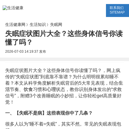
联系我们
生活专题
生活知识
健康问答
SITEMAP
生活健康网
生活知识
失眠网
》
》
失眠症状图片大全？这些身体信号你读
懂了吗？
2026-07-03 14:19:37
发布
失眠症状图片大全？这些身体信号你读懂了吗？，网上疯
传的“失眠症状图”到底靠不靠谱？为什么明明很累却睡不
着？本文从科学角度解析失眠背后的5大常见表现，结合
生
活
节奏、
饮食
习惯和
心理
状态，教你识别身体发出的“求救
信号”，附赠3个改善睡眠的小妙招，让你轻松get高质量好
觉！
一、【失眠不是病】这些表现你中了几条？
很多人以为“睡不着=失眠”，其实不然。常见的失眠表现包