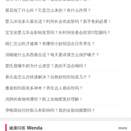
紫花地丁什么科？它是怎么来的？有什么作用？
婴儿沐浴多久最合适？时间长会伤皮肤吗？新手爸妈必看！
宝宝坐婴儿车会影响发育吗？长时间坐着会驼背O型腿吗？
桃仁怎么吃才健康？有哪些小妙招适合日常养生？
润喉咙什么东西最合适？每天要讲课怎么保护嗓子？
爱氏晨曦牛奶为什么便宜？真的不适合喝吗？
鼻出血怎么办快速解决？自救妙招你知道几个？
桑葚粉到底有多神奇？养生达人都在吃吗？
润肺的食物有哪些？附上实物图更好理解！
孕晚期自问对胎儿有影响吗？真的会胎动频繁吗？
Wenda
健康问答
more