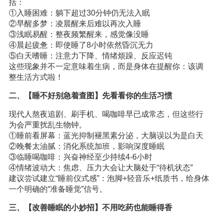
括：
①入睡困难：躺下超过30分钟仍无法入眠
②早醒多梦：凌晨醒来后难以再次入睡
③浅眠易醒：整夜频繁醒来，感觉像没睡
④晨起疲惫：即使睡了8小时依然昏沉无力
⑤白天嗜睡：注意力下降、情绪烦躁、反应迟钝
这些现象并不一定意味着生病，而是身体在提醒你：该调
整生活方式啦！
二、【睡不好别急着查图】先看看你的生活习惯
现代人熬夜追剧、刷手机、喝咖啡早已成常态，但这些行
为会严重扰乱生物钟。
①睡前看屏幕：蓝光抑制褪黑素分泌，大脑误以为是白天
②晚餐太油腻：消化系统加班，影响深度睡眠
③临睡喝咖啡：兴奋神经至少持续4-6小时
④情绪波动大：焦虑、压力大会让大脑处于“待机状态”
建议尝试建立“睡前仪式感”：泡脚+轻音乐+纸质书，给身体
一个明确的“准备睡觉”信号。
三、【改善睡眠的小妙招】不用吃药也能睡得香