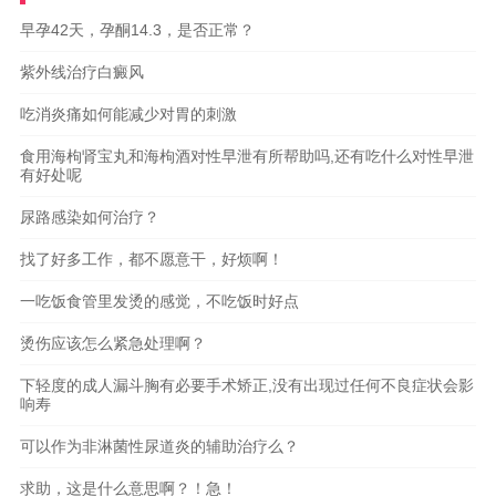
早孕42天，孕酮14.3，是否正常？
紫外线治疗白癜风
吃消炎痛如何能减少对胃的刺激
食用海枸肾宝丸和海枸酒对性早泄有所帮助吗,还有吃什么对性早泄
有好处呢
尿路感染如何治疗？
找了好多工作，都不愿意干，好烦啊！
一吃饭食管里发烫的感觉，不吃饭时好点
烫伤应该怎么紧急处理啊？
下轻度的成人漏斗胸有必要手术矫正,没有出现过任何不良症状会影
响寿
可以作为非淋菌性尿道炎的辅助治疗么？
求助，这是什么意思啊？！急！