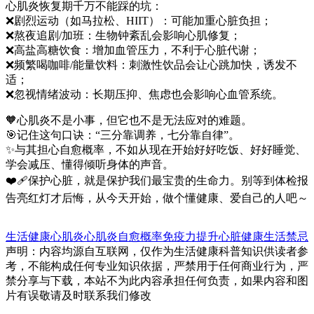
心肌炎恢复期千万不能踩的坑：
❌剧烈运动（如马拉松、HIIT）：可能加重心脏负担；
❌熬夜追剧/加班：生物钟紊乱会影响心肌修复；
❌高盐高糖饮食：增加血管压力，不利于心脏代谢；
❌频繁喝咖啡/能量饮料：刺激性饮品会让心跳加快，诱发不
适；
❌忽视情绪波动：长期压抑、焦虑也会影响心血管系统。
🧡心肌炎不是小事，但它也不是无法应对的难题。
🎯记住这句口诀：“三分靠调养，七分靠自律”。
✨与其担心自愈概率，不如从现在开始好好吃饭、好好睡觉、
学会减压、懂得倾听身体的声音。
❤️‍🩹保护心脏，就是保护我们最宝贵的生命力。别等到体检报
告亮红灯才后悔，从今天开始，做个懂健康、爱自己的人吧～
生活健康
心肌炎
心肌炎
自愈概率
免疫力提升
心脏健康
生活禁忌
声明：内容均源自互联网，仅作为生活健康科普知识供读者参
考，不能构成任何专业知识依据，严禁用于任何商业行为，严
禁分享与下载，本站不为此内容承担任何负责，如果内容和图
片有误敬请及时联系我们修改