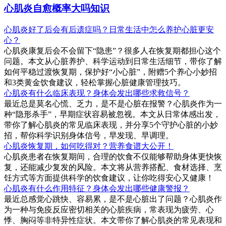
心肌炎自愈概率大吗知识
心肌炎好了后会有后遗症吗？日常生活中怎么养护心脏更安
心？
心肌炎康复后会不会留下“隐患”？很多人在恢复期都担心这个
问题。本文从心脏养护、科学运动到日常生活细节，带你了解
如何平稳过渡恢复期，保护好“小心脏”，附赠5个养心小妙招
和3类黄金饮食建议，轻松掌握心脏健康管理技巧。
心肌炎有什么临床表现？身体会发出哪些求救信号？
最近总是莫名心慌、乏力，是不是心脏在报警？心肌炎作为一
种“隐形杀手”，早期症状容易被忽视。本文从日常体感出发，
带你了解心肌炎的常见临床表现，并分享5个守护心脏的小妙
招，帮你科学识别身体信号，早发现、早调理。
心肌炎恢复期，如何吃得对？营养食谱大公开！
心肌炎患者在恢复期间，合理的饮食不仅能够帮助身体更快恢
复，还能减少复发的风险。本文将从营养搭配、食材选择、烹
饪方式等方面提供科学的饮食建议，让你吃得安心又健康！
心肌炎有什么作用特征？身体会发出哪些健康警报？
最近总感觉心跳快、容易累，是不是心脏出了问题？心肌炎作
为一种与免疫反应密切相关的心脏疾病，常表现为疲劳、心
悸、胸闷等非特异性症状。本文带你了解心肌炎的常见表现和