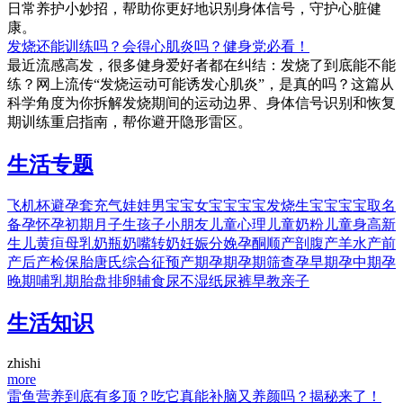
日常养护小妙招，帮助你更好地识别身体信号，守护心脏健
康。
发烧还能训练吗？会得心肌炎吗？健身党必看！
最近流感高发，很多健身爱好者都在纠结：发烧了到底能不能
练？网上流传“发烧运动可能诱发心肌炎”，是真的吗？这篇从
科学角度为你拆解发烧期间的运动边界、身体信号识别和恢复
期训练重启指南，帮你避开隐形雷区。
生活专题
飞机杯
避孕套
充气娃娃
男宝宝
女宝宝
宝宝发烧
生宝宝
宝宝取名
备孕
怀孕初期
月子
生孩子
小朋友
儿童心理
儿童奶粉
儿童身高
新
生儿黄疸
母乳
奶瓶
奶嘴
转奶
妊娠
分娩
孕酮
顺产
剖腹产
羊水
产前
产后
产检
保胎
唐氏综合征
预产期
孕期
孕期筛查
孕早期
孕中期
孕
晚期
哺乳期
胎盘
排卵
辅食
尿不湿
纸尿裤
早教
亲子
生活知识
zhishi
more
雷鱼营养到底有多顶？吃它真能补脑又养颜吗？揭秘来了！