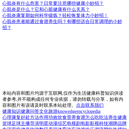
心肌炎有什么危害？日常要注意哪些健康小妙招？
心肌炎是什么？它和心脏健康有什么关系？
心肌炎康复期如何科学锻炼？轻松恢复体力小妙招！
心肌炎患者能通过食谱养生吗？有哪些适合日常调理的小妙
招？
本站内容和图片均源于互联网,仅作为生活健康科普知识供读
者参考,并不能构成任何专业依据，请勿转载与分享，如有内
容和图片有误请及时联系本站处理。
点击联系我们
健康知识
健康问答
文化
旅游
knowedge
encyclopedia
心理
康复
好处
方法
作用
功效
饮食
营养
食谱
怎么吃
吃法
养生
健康
篮球
足球
主播
导演
明星
动漫
综艺
电视剧
电影
影视
科技
潮牌
品牌