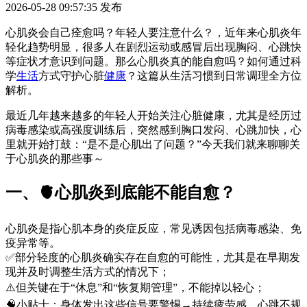
2026-05-28 09:57:35
发布
心肌炎会自己痊愈吗？年轻人要注意什么？，近年来心肌炎年
轻化趋势明显，很多人在剧烈运动或感冒后出现胸闷、心跳快
等症状才意识到问题。那么心肌炎真的能自愈吗？如何通过科
学
生活
方式守护心脏
健康
？这篇从生活习惯到日常调理全方位
解析。
最近几年越来越多的年轻人开始关注心脏健康，尤其是经历过
病毒感染或高强度训练后，突然感到胸口发闷、心跳加快，心
里就开始打鼓：“是不是心肌出了问题？”今天我们就来聊聊关
于心肌炎的那些事～
一、🫀心肌炎到底能不能自愈？
心肌炎是指心肌本身的炎症反应，常见诱因包括病毒感染、免
疫异常等。
✅部分轻度的心肌炎确实存在自愈的可能性，尤其是在早期发
现并及时调整生活方式的情况下；
⚠️但关键在于“休息”和“恢复期管理”，不能掉以轻心；
🧠小贴士：身体发出这些信号要警惕→持续疲劳感、心跳不规