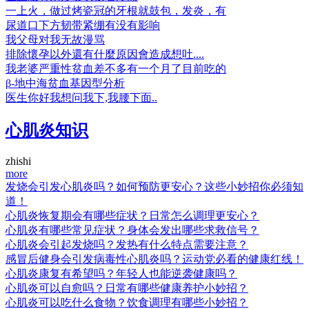
一上火，做过烤瓷冠的牙根就鼓包，发炎，有
尿道口下方韧带紧绷有没有影响
我父母对我无故漫骂
排除懷孕以外還有什麼原因會造成想吐....
我老婆严重性贫血差不多有一个月了目前吃的
β-地中海贫血基因型分析
医生你好我想问我下,我腰下面..
心肌炎知识
zhishi
more
发烧会引发心肌炎吗？如何预防更安心？这些小妙招你必须知
道！
心肌炎恢复期会有哪些症状？日常怎么调理更安心？
心肌炎有哪些常见症状？身体会发出哪些求救信号？
心肌炎会引起发烧吗？发热有什么特点需要注意？
感冒后健身会引发病毒性心肌炎吗？运动党必看的健康红线！
心肌炎康复有希望吗？年轻人也能逆袭健康吗？
心肌炎可以自愈吗？日常有哪些健康养护小妙招？
心肌炎可以吃什么食物？饮食调理有哪些小妙招？