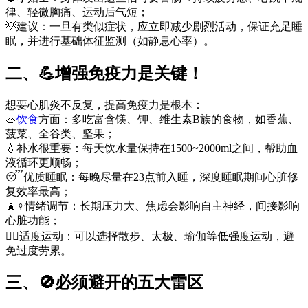
律、轻微胸痛、运动后气短；
💡建议：一旦有类似症状，应立即减少剧烈活动，保证充足睡
眠，并进行基础体征监测（如静息心率）。
二、💪增强免疫力是关键！
想要心肌炎不反复，提高免疫力是根本：
🥗
饮食
方面：多吃富含镁、钾、维生素B族的食物，如香蕉、
菠菜、全谷类、坚果；
💧补水很重要：每天饮水量保持在1500~2000ml之间，帮助血
液循环更顺畅；
😴优质睡眠：每晚尽量在23点前入睡，深度睡眠期间心脏修
复效率最高；
🧘♀️情绪调节：长期压力大、焦虑会影响自主神经，间接影响
心脏功能；
🏃‍♂️适度运动：可以选择散步、太极、瑜伽等低强度运动，避
免过度劳累。
三、🚫必须避开的五大雷区