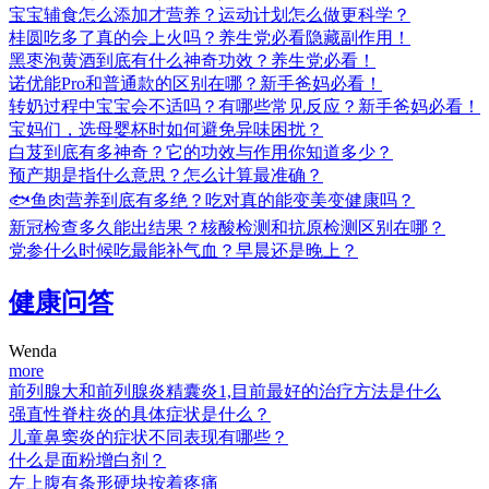
宝宝辅食怎么添加才营养？运动计划怎么做更科学？
桂圆吃多了真的会上火吗？养生党必看隐藏副作用！
黑枣泡黄酒到底有什么神奇功效？养生党必看！
诺优能Pro和普通款的区别在哪？新手爸妈必看！
转奶过程中宝宝会不适吗？有哪些常见反应？新手爸妈必看！
宝妈们，选母婴杯时如何避免异味困扰？
白芨到底有多神奇？它的功效与作用你知道多少？
预产期是指什么意思？怎么计算最准确？
🐟鱼肉营养到底有多绝？吃对真的能变美变健康吗？
新冠检查多久能出结果？核酸检测和抗原检测区别在哪？
党参什么时候吃最能补气血？早晨还是晚上？
健康问答
Wenda
more
前列腺大和前列腺炎精囊炎1,目前最好的治疗方法是什么
强直性脊柱炎的具体症状是什么？
儿童鼻窦炎的症状不同表现有哪些？
什么是面粉增白剂？
左上腹有条形硬块按着疼痛