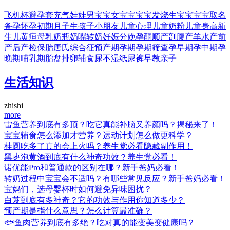
飞机杯
避孕套
充气娃娃
男宝宝
女宝宝
宝宝发烧
生宝宝
宝宝取名
备孕
怀孕初期
月子
生孩子
小朋友
儿童心理
儿童奶粉
儿童身高
新
生儿黄疸
母乳
奶瓶
奶嘴
转奶
妊娠
分娩
孕酮
顺产
剖腹产
羊水
产前
产后
产检
保胎
唐氏综合征
预产期
孕期
孕期筛查
孕早期
孕中期
孕
晚期
哺乳期
胎盘
排卵
辅食
尿不湿
纸尿裤
早教
亲子
生活知识
zhishi
more
雷鱼营养到底有多顶？吃它真能补脑又养颜吗？揭秘来了！
宝宝辅食怎么添加才营养？运动计划怎么做更科学？
桂圆吃多了真的会上火吗？养生党必看隐藏副作用！
黑枣泡黄酒到底有什么神奇功效？养生党必看！
诺优能Pro和普通款的区别在哪？新手爸妈必看！
转奶过程中宝宝会不适吗？有哪些常见反应？新手爸妈必看！
宝妈们，选母婴杯时如何避免异味困扰？
白芨到底有多神奇？它的功效与作用你知道多少？
预产期是指什么意思？怎么计算最准确？
🐟鱼肉营养到底有多绝？吃对真的能变美变健康吗？