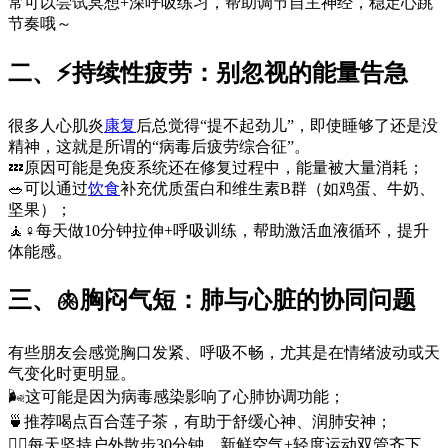
常可以尝试冥想+深呼吸练习，帮助调节自主神经，稳定心跳
节奏哦～
二、⚡️持续性疲劳：别忽视的能量告急
很多人心肌炎
康复
后总觉得“提不起劲儿”，即使睡够了还是没
精神，这就是所谓的“病毒后疲劳综合征”。
💤原因可能是免疫系统还在修复过程中，能量被大量消耗；
🥗可以通过
饮食
补充优质蛋白和维生素B群（如鸡蛋、牛奶、
坚果）；
🧘♀️每天做10分钟拉伸+呼吸训练，帮助激活血液循环，提升
体能感。
三、🫁胸闷气短：肺与心脏的协同问题
有些朋友会感觉胸口发紧、呼吸不畅，尤其是在情绪波动或天
气变化时更明显。
🌬️这可能是因为病毒感染影响了心肺协调功能；
🍵推荐喝点百合莲子茶，有助于舒缓心神、润肺安神；
🚶‍♀️每天坚持户外散步30分钟，新鲜空气+轻度运动双管齐下，