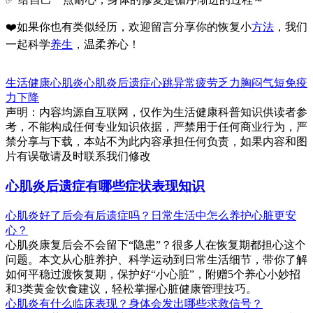
❤️如果你也有类似经历，欢迎留言分享你的恢复小
方法
，我们
一起科学
养生
，温柔养心！
生活健康
心肌炎
心肌炎后遗症
心跳异常
疲劳乏力
胸闷气短
免疫
力下降
声明：内容均源自互联网，仅作为生活健康科普知识供读者参
考，不能构成任何专业知识依据，严禁用于任何商业行为，严
禁分享与下载，本站不为此内容承担任何负责，如果内容和图
片有误敬请及时联系我们修改
心肌炎后遗症有哪些症状表现知识
心肌炎好了后会有后遗症吗？日常生活中怎么养护心脏更安
心？
心肌炎康复后会不会留下“隐患”？很多人在恢复期都担心这个
问题。本文从心脏养护、科学运动到日常生活细节，带你了解
如何平稳过渡恢复期，保护好“小心脏”，附赠5个养心小妙招
和3类黄金饮食建议，轻松掌握心脏健康管理技巧。
心肌炎有什么临床表现？身体会发出哪些求救信号？