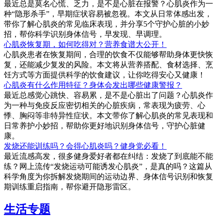
最近总是莫名心慌、乏力，是不是心脏在报警？心肌炎作为一
种“隐形杀手”，早期症状容易被忽视。本文从日常体感出发，
带你了解心肌炎的常见临床表现，并分享5个守护心脏的小妙
招，帮你科学识别身体信号，早发现、早调理。
心肌炎恢复期，如何吃得对？营养食谱大公开！
心肌炎患者在恢复期间，合理的饮食不仅能够帮助身体更快恢
复，还能减少复发的风险。本文将从营养搭配、食材选择、烹
饪方式等方面提供科学的饮食建议，让你吃得安心又健康！
心肌炎有什么作用特征？身体会发出哪些健康警报？
最近总感觉心跳快、容易累，是不是心脏出了问题？心肌炎作
为一种与免疫反应密切相关的心脏疾病，常表现为疲劳、心
悸、胸闷等非特异性症状。本文带你了解心肌炎的常见表现和
日常养护小妙招，帮助你更好地识别身体信号，守护心脏健
康。
发烧还能训练吗？会得心肌炎吗？健身党必看！
最近流感高发，很多健身爱好者都在纠结：发烧了到底能不能
练？网上流传“发烧运动可能诱发心肌炎”，是真的吗？这篇从
科学角度为你拆解发烧期间的运动边界、身体信号识别和恢复
期训练重启指南，帮你避开隐形雷区。
生活专题