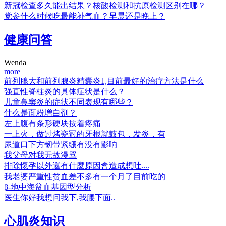
新冠检查多久能出结果？核酸检测和抗原检测区别在哪？
党参什么时候吃最能补气血？早晨还是晚上？
健康问答
Wenda
more
前列腺大和前列腺炎精囊炎1,目前最好的治疗方法是什么
强直性脊柱炎的具体症状是什么？
儿童鼻窦炎的症状不同表现有哪些？
什么是面粉增白剂？
左上腹有条形硬块按着疼痛
一上火，做过烤瓷冠的牙根就鼓包，发炎，有
尿道口下方韧带紧绷有没有影响
我父母对我无故漫骂
排除懷孕以外還有什麼原因會造成想吐....
我老婆严重性贫血差不多有一个月了目前吃的
β-地中海贫血基因型分析
医生你好我想问我下,我腰下面..
心肌炎知识