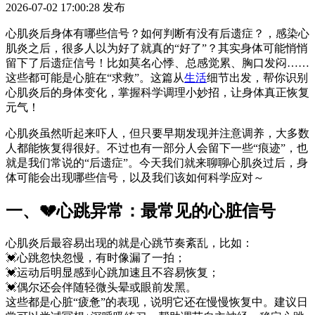
2026-07-02 17:00:28
发布
心肌炎后身体有哪些信号？如何判断有没有后遗症？，感染心
肌炎之后，很多人以为好了就真的“好了”？其实身体可能悄悄
留下了后遗症信号！比如莫名心悸、总感觉累、胸口发闷……
这些都可能是心脏在“求救”。这篇从
生活
细节出发，帮你识别
心肌炎后的身体变化，掌握科学调理小妙招，让身体真正恢复
元气！
心肌炎虽然听起来吓人，但只要早期发现并注意调养，大多数
人都能恢复得很好。不过也有一部分人会留下一些“痕迹”，也
就是我们常说的“后遗症”。今天我们就来聊聊心肌炎过后，身
体可能会出现哪些信号，以及我们该如何科学应对～
一、💔心跳异常：最常见的心脏信号
心肌炎后最容易出现的就是心跳节奏紊乱，比如：
💓心跳忽快忽慢，有时像漏了一拍；
💓运动后明显感到心跳加速且不容易恢复；
💓偶尔还会伴随轻微头晕或眼前发黑。
这些都是心脏“疲惫”的表现，说明它还在慢慢恢复中。建议日