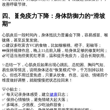
改善呼吸节律。
四、🧬免疫力下降：身体防御力的“滑坡
期”
心肌炎后一段时间内，身体抵抗力普遍会下降，容易感冒、喉
咙痛，甚至反复发烧。
🍊建议多吃富含VC的食物，比如猕猴桃、橙子、彩椒等；
💤保持规律作息，晚上11点前入睡，给身体足够的修复时间；
🌿可适当泡些黄芪红枣茶，温和提升免疫力，适合长期饮用。
✨总结一下，心肌炎后如果出现心跳乱、总犯困、胸闷气短、
易生病等情况，说明身体还在“恢复模式”中，千万别掉以轻
心。但也不用过度焦虑，只要从饮食、作息、运动、情绪四个
维度做好调整，就能慢慢把状态拉回来！
💡小贴士：
✅ 每天记录身体感受，建立
健康
日志；
✅ 保持心情愉快，避免情绪大起大落；
✅ 多喝水、少熬夜、少吃油炸甜食；
✅ 给自己一点耐心，身体的修复是循序渐进的过程～