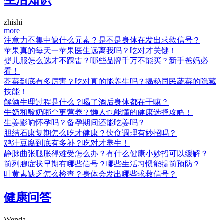
生活知识
zhishi
more
注意力不集中缺什么元素？是不是身体在发出求救信号？
苹果真的每天一苹果医生远离我吗？吃对才关键！
婴儿服怎么选才不踩雷？哪些品牌千万不能买？新手爸妈必
看！
芥菜到底有多厉害？吃对真的能养生吗？揭秘国民蔬菜的隐藏
技能！
解酒生理过程是什么？喝了酒后身体都在干嘛？
牛奶和酸奶哪个更营养？懒人也能懂的健康选择攻略！
生姜影响怀孕吗？备孕期间还能吃姜吗？
胆结石康复期怎么吃才健康？饮食调理有妙招吗？
鸡汁豆腐到底有多补？吃对才养生！
静脉曲张腿胀得难受怎么办？有什么健康小妙招可以缓解？
前列腺症状早期有哪些信号？哪些生活习惯能提前预防？
叶黄素缺乏怎么检查？身体会发出哪些求救信号？
健康问答
Wenda