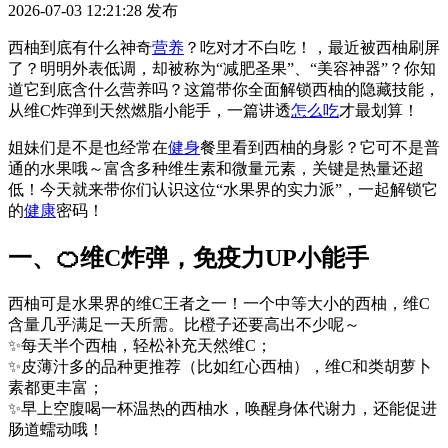
2026-07-03 12:21:28
发布
西柚到底有什么神奇
营养
？吃对才不白吃！，最近被西柚刷屏
了？明明外表低调，却被称为“减肥圣果”、“美容神器”？你知
道它到底含什么营养吗？这篇带你全面解锁西柚的隐藏技能，
从维C炸弹到天然燃脂小能手，一篇讲透
怎么吃
才最划算！
姐妹们是不是也经常在
健身
餐里看到西柚的身影？它可不是普
通的水果哦～富含多种维生素和微量元素，关键是热量还超
低！今天就来带你们认识这位“水果界的实力派”，一起解锁它
的
健康
密码！
一、🍊维C炸弹，免疫力UP小能手
西柚可是水果界的维C王者之一！一个中等大小的西柚，维C
含量几乎满足一天所需。比橙子还要高出不少呢～
✨每天半个西柚，轻松补充天然维C；
✨皮薄汁多的品种更推荐（比如红心西柚），维C和类胡萝卜
素都更丰富；
✨早上空腹喝一杯温热的西柚水，唤醒身体代谢力，还能促进
肠道蠕动哦！