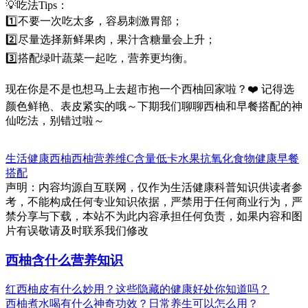
💡吃法Tips：
1️⃣不要一次吃太多，容易刺激胃部；
2️⃣尽量选择新鲜果肉，果汁含糖量会上升；
3️⃣搭配绿叶蔬菜一起吃，营养更均衡。
现在你是不是也想马上去超市抱一个西柚回家啦？❤️ 记得选
颜色鲜艳、表皮紧实的哦～下期我们聊聊西柚和早餐搭配的神
仙吃法，别错过啦～
生活健康
西柚
西柚营养
维C含量
低卡水果
抗氧化食物
健康早餐
搭配
声明：内容均源自互联网，仅作为生活健康科普知识供读者参
考，不能构成任何专业知识依据，严禁用于任何商业行为，严
禁分享与下载，本站不为此内容承担任何负责，如果内容和图
片有误敬请及时联系我们修改
西柚含什么营养知识
红西柚皮有什么妙用？这些隐藏的健康好处你知道吗？
西柚煮水喝有什么神奇功效？日常养生可以怎么用？