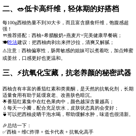
二、🥗低卡高纤维，轻体期的好搭档
每100g西柚热量不到30大卡，而且富含膳食纤维，饱腹感超
强！
🍴推荐搭配：西柚+希腊酸奶+燕麦片=完美健康早餐碗；
🍽️
吃法
建议：把西柚肉剥出来拌沙拉，清爽又解腻；
⚠️注意：西柚偏寒性，肠胃敏感的姐妹可以煮着吃，加点蜂蜜
或姜丝，口感更好也更温和。
三、⚡抗氧化宝藏，抗老养颜的秘密武器
西柚含有丰富的番茄红素和类黄酮，是天然的抗氧化剂，长期
适量食用有助于延缓衰老、改善肤色暗沉。
🌟番茄红素集中在红色果肉中，颜色越深含量越高；
💧每天一小瓣，配合充足饮水，皮肤状态真的会变好；
🍵可以把西柚皮晒干泡水喝，帮助缓解水肿，味道也很清新。
🎉总结一下：
✅西柚 = 维C炸弹 + 低卡代表 + 抗氧化高手