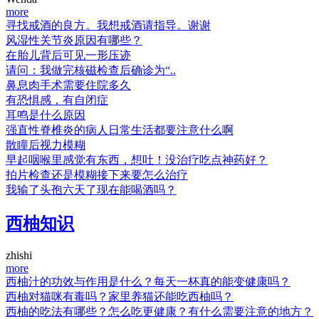
more
寻找戒酒的良方。我想戒酒请指导。谢谢
风湿性关节炎原因有哪些？
在胎儿背后可见一形压迹
请问：我做完核磁检查后确诊为“..
鼻息肉手术需要住院多久
有恐惧感，有自闭症
耳鸣是什么原因
强直性脊椎炎的病人日常生活都要注意什么啊
散瞳后视力模糊
早起咽喉里感觉有东西，想吐！没治疗吃点神药好？
拍片检查还是模糊接下来要怎么治疗
我输了头孢六天了现在能喝酒吗？
西柚知识
zhishi
more
西柚汁的功效与作用是什么？每天一杯真的能变健康吗？
西柚对猫咪有毒吗？家里养猫还能吃西柚吗？
西柚的吃法有哪些？怎么吃更健康？有什么需要注意的地方？