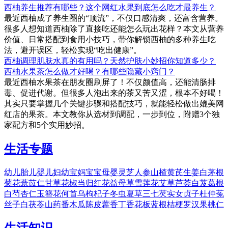
西柚养生推荐有哪些？这个网红水果到底怎么吃才最养生？
最近西柚成了养生圈的“顶流”，不仅口感清爽，还富含营养。
很多人想知道西柚除了直接吃还能怎么玩出花样？本文从营养
价值、日常搭配到食用小技巧，带你解锁西柚的多种养生吃
法，避开误区，轻松实现“吃出健康”。
西柚调理肌肤水真的有用吗？天然护肤小妙招你知道多少？
西柚水果茶怎么做才好喝？有哪些隐藏小窍门？
最近西柚水果茶在朋友圈刷屏了！不仅颜值高，还能清肠排
毒、促进代谢。但很多人泡出来的茶又苦又涩，根本不好喝！
其实只要掌握几个关键步骤和搭配技巧，就能轻松做出媲美网
红店的果茶。本文教你从选材到调配，一步到位，附赠3个独
家配方和5个实用妙招。
生活专题
幼儿
胎儿
婴儿
妇幼
宝妈
宝宝
母婴
灵芝
人参
山楂
黄芪
生姜
白茅根
菊花
薏苡仁
甘草
花椒
当归
红花
益母草
雪莲花
艾草
芦荟
白芨
葛根
白芍
杏仁
玉簪花
何首乌
枸杞子
冬虫夏草
三七
芡实
女贞子
杜仲
菟
丝子
白茯苓
山药
番木瓜
陈皮
藿香
丁香花
板蓝根
桔梗
罗汉果
桃仁