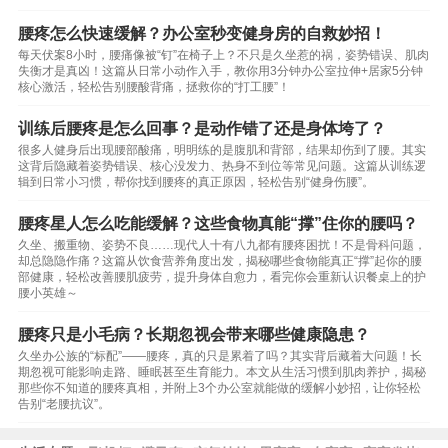
腰疼怎么快速缓解？办公室秒变健身房的自救妙招！
每天伏案8小时，腰痛像被“钉”在椅子上？不只是久坐惹的祸，姿势错误、肌肉
失衡才是真凶！这篇从日常小动作入手，教你用3分钟办公室拉伸+居家5分钟
核心激活，轻松告别腰酸背痛，拯救你的“打工腰”！
训练后腰疼是怎么回事？是动作错了还是身体垮了？
很多人健身后出现腰部酸痛，明明练的是腹肌和背部，结果却伤到了腰。其实
这背后隐藏着姿势错误、核心没发力、热身不到位等常见问题。这篇从训练逻
辑到日常小习惯，帮你找到腰疼的真正原因，轻松告别“健身伤腰”。
腰疼星人怎么吃能缓解？这些食物真能“撑”住你的腰吗？
久坐、搬重物、姿势不良……现代人十有八九都有腰疼困扰！不是骨科问题，
却总隐隐作痛？这篇从饮食营养角度出发，揭秘哪些食物能真正“撑”起你的腰
部健康，轻松改善腰肌疲劳，提升身体自愈力，看完你会重新认识餐桌上的护
腰小英雄～
腰疼只是小毛病？长期忽视会带来哪些健康隐患？
久坐办公族的“标配”——腰疼，真的只是累着了吗？其实背后藏着大问题！长
期忽视可能影响走路、睡眠甚至生育能力。本文从生活习惯到肌肉养护，揭秘
那些你不知道的腰疼真相，并附上3个办公室就能做的缓解小妙招，让你轻松
告别“老腰抗议”。