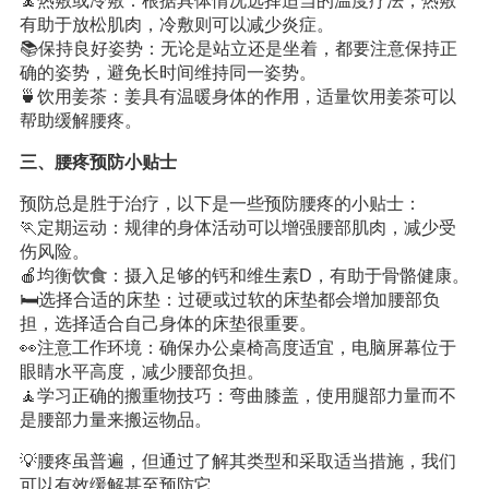
🧘热敷或冷敷：根据具体情况选择适当的温度疗法，热敷
有助于放松肌肉，冷敷则可以减少炎症。
📚保持良好姿势：无论是站立还是坐着，都要注意保持正
确的姿势，避免长时间维持同一姿势。
🍵饮用姜茶：姜具有温暖身体的
作用
，适量饮用姜茶可以
帮助缓解腰疼。
三、腰疼预防小贴士
预防总是胜于治疗，以下是一些预防腰疼的小贴士：
🏃定期运动：规律的身体活动可以增强腰部肌肉，减少受
伤风险。
🍎均衡
饮食
：摄入足够的钙和维生素D，有助于骨骼健康。
🛏选择合适的床垫：过硬或过软的床垫都会增加腰部负
担，选择适合自己身体的床垫很重要。
👀注意工作环境：确保办公桌椅高度适宜，电脑屏幕位于
眼睛水平高度，减少腰部负担。
🧘学习正确的搬重物技巧：弯曲膝盖，使用腿部力量而不
是腰部力量来搬运物品。
💡腰疼虽普遍，但通过了解其类型和采取适当措施，我们
可以有效缓解甚至预防它。