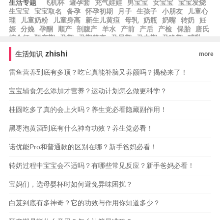
生活专题
飞机杯
避孕套
充气娃娃
男宝宝
女宝宝
宝宝发烧
生宝宝
宝宝取名
备孕
怀孕初期
月子
生孩子
小朋友
儿童心
理
儿童奶粉
儿童身高
新生儿黄疸
母乳
奶瓶
奶嘴
转奶
妊
娠
分娩
孕酮
顺产
剖腹产
羊水
产前
产后
产检
保胎
唐氏
综合征
预产期
孕期
孕期筛查
孕早期
孕中期
孕晚期
哺乳
期
胎盘
排卵
辅食
尿不湿
纸尿裤
早教
亲子
zhishi
生活知识
more
雷鱼营养到底有多顶？吃它真能补脑又养颜吗？揭秘来了！
宝宝辅食怎么添加才营养？运动计划怎么做更科学？
桂圆吃多了真的会上火吗？养生党必看隐藏副作用！
黑枣泡黄酒到底有什么神奇功效？养生党必看！
诺优能Pro和普通款的区别在哪？新手爸妈必看！
转奶过程中宝宝会不适吗？有哪些常见反应？新手爸妈必看！
宝妈们，选母婴杯时如何避免异味困扰？
白芨到底有多神奇？它的功效与作用你知道多少？