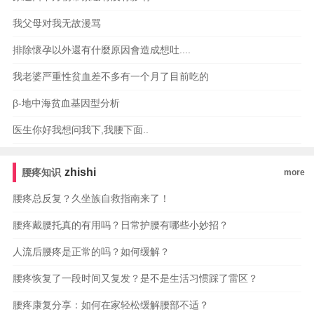
我父母对我无故漫骂
排除懷孕以外還有什麼原因會造成想吐....
我老婆严重性贫血差不多有一个月了目前吃的
β-地中海贫血基因型分析
医生你好我想问我下,我腰下面..
zhishi
腰疼知识
more
腰疼总反复？久坐族自救指南来了！
腰疼戴腰托真的有用吗？日常护腰有哪些小妙招？
人流后腰疼是正常的吗？如何缓解？
腰疼恢复了一段时间又复发？是不是生活习惯踩了雷区？
腰疼康复分享：如何在家轻松缓解腰部不适？