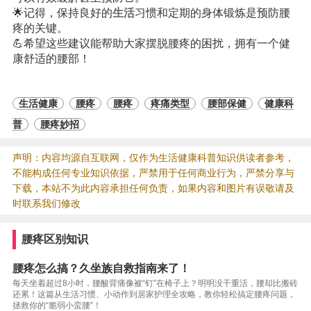
🌟记得，保持良好的
生活
习惯和定期的身体锻炼是预防腰
疼的关键。
💪希望这些建议能帮助大家摆脱腰疼的困扰，拥有一个健
康舒适的腰部！
生活健康
腰疼
腰疼
疼痛类型
腰部保健
健康科
普
腰疼妙招
声明：内容均源自互联网，仅作为生活健康科普知识供读者参考，
不能构成任何专业知识依据，严禁用于任何商业行为，严禁分享与
下载，本站不为此内容承担任何负责，如果内容和图片有误敬请及
时联系我们修改
腰疼区别知识
腰疼怎么搞？久坐族自救指南来了！
每天坐着超过8小时，腰酸背痛像被“钉”在椅子上？明明没干重活，腰却比搬砖
还累！这篇从生活习惯、小动作到居家护理全攻略，教你轻松搞定腰疼问题，
拯救你的“脆弱小蛮腰”！