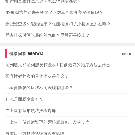
预产期是指什么意思？怎么计算最准确？
🐟鱼肉营养到底有多绝？吃对真的能变美变健康吗？
新冠检查多久能出结果？核酸检测和抗原检测区别在哪？
党参什么时候吃最能补气血？早晨还是晚上？
Wenda
健康问答
more
前列腺大和前列腺炎精囊炎1,目前最好的治疗方法是什么
强直性脊柱炎的具体症状是什么？
儿童鼻窦炎的症状不同表现有哪些？
什么是面粉增白剂？
左上腹有条形硬块按着疼痛
一上火，做过烤瓷冠的牙根就鼓包，发炎，有
尿道口下方韧带紧绷有没有影响