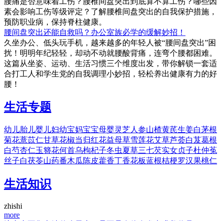
腰痛是否意味着工伤？腰椎间盘突出到底算不算工伤？哪些因
素会影响工伤等级评定？了解腰椎间盘突出的自我保护措施，
预防职业病，保持脊柱健康。
腰间盘突出还能自救吗？办公室族必学的缓解妙招！
久坐办公、低头玩手机，越来越多的年轻人被“腰间盘突出”困
扰！明明年纪轻轻，却动不动就腰酸背痛，连弯个腰都困难。
这篇从坐姿、运动、生活习惯三个维度出发，带你解锁一套适
合打工人和学生党的自我调理小妙招，轻松养出健康有力的好
腰！
生活专题
幼儿
胎儿
婴儿
妇幼
宝妈
宝宝
母婴
灵芝
人参
山楂
黄芪
生姜
白茅根
菊花
薏苡仁
甘草
花椒
当归
红花
益母草
雪莲花
艾草
芦荟
白芨
葛根
白芍
杏仁
玉簪花
何首乌
枸杞子
冬虫夏草
三七
芡实
女贞子
杜仲
菟
丝子
白茯苓
山药
番木瓜
陈皮
藿香
丁香花
板蓝根
桔梗
罗汉果
桃仁
生活知识
zhishi
more