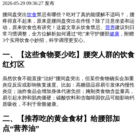
2026-05-29 09:36:27
发布
腰间盘突出
饮食
禁忌有哪些？吃对了真的能缓解不适吗？，腰
疼得直不起来，原来是腰间盘突出在作怪？除了注意坐姿和运
动，原来饮食也有讲究！这篇文章从饮食禁忌、
营养
建议到日
常习惯调整，全方位解析如何通过“吃”来守护腰部
健康
，附赠
3个实用饮食小妙招，科学调理更安心。
一、【这些食物要少吃】腰突人群的饮食
红灯区
虽然饮食不能直接“治好”腰间盘突出，但某些食物确实会加重
炎症反应或影响恢复速度。比如：高糖甜品容易引发体内慢性
炎症；油炸食品会增加身体代谢负担；腌制类食物含盐量高，
易引起水肿和肌肉僵硬；碳酸饮料和含咖啡因饮品可能影响钙
质吸收，不利于骨骼健康。
二、【推荐吃的黄金食材】给腰部加
点“营养油”