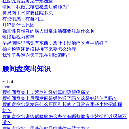
在胎儿背后可见一形压迹
请问：我做完核磁检查后确诊为“..
鼻息肉手术需要住院多久
有恐惧感，有自闭症
耳鸣是什么原因
强直性脊椎炎的病人日常生活都要注意什么啊
散瞳后视力模糊
早起咽喉里感觉有东西，想吐！没治疗吃点神药好？
拍片检查还是模糊接下来要怎么治疗
我输了头孢六天了现在能喝酒吗？
腰间盘突出知识
zhishi
more
腰椎间盘突出，营养神经针真能缓解疼痛？
腰椎间盘突出后腿发麻是经络通了吗？这是好转信号吗？
腰间盘突出复发是什么原因引起的？日常有哪些小妙招能预
防？
腰间盘突出训练后腰酸怎么办？有哪些健康小妙招可以缓解不
适？
腰间盘突出，哪些保健品能助你一臂之力？