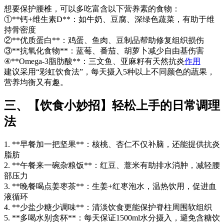
想要保护腰椎，可以多吃富含以下营养素的食物：
①**钙+维生素D**：如牛奶、豆腐、深绿色蔬菜，有助于维
持骨密度
②**优质蛋白**：鸡蛋、鱼肉、豆制品帮助修复组织损伤
③**抗氧化食物**：蓝莓、番茄、胡萝卜减少自由基伤害
④**Omega-3脂肪酸**：三文鱼、亚麻籽有天然抗炎
作用
建议采用“彩虹饮食法”，每天摄入5种以上不同颜色的蔬果，
营养均衡又有趣。
三、【饮食小妙招】轻松上手的日常调理
法
1. **早餐加一把坚果**：核桃、杏仁不仅补脑，还能提供抗炎
脂肪
2. **午餐来一碗杂粮饭**：红豆、薏米有助排水消肿，减轻腰
部压力
3. **晚餐喝点姜枣茶**：生姜+红枣泡水，温热饮用，促进血
液循环
4. **少盐少糖少调味**：清淡饮食更能保护脊柱周围软组织
5. **多喝水别贪杯**：每天保证1500ml水分摄入，避免含糖饮