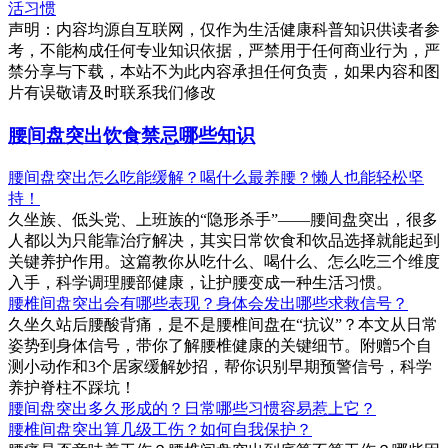
活习惯
声明：内容均源自互联网，仅作为生活健康科普知识供读者参
考，不能构成任何专业知识依据，严禁用于任何商业行为，严
禁分享与下载，本站不为此内容承担任何负责，如果内容和图
片有误敬请及时联系我们修改
腰间盘突出饮食禁忌哪些知识
腰间盘突出怎么吃能缓解？喝什么最养腰？懒人也能轻松坚
持！
久坐族、低头党、上班族的“隐形杀手”——腰间盘突出，很多
人都以为只能靠治疗解决，其实日常饮食和饮品选择就能起到
关键养护作用。这篇教你从吃什么、喝什么、怎么吃三个维度
入手，科学调理腰部健康，让护腰变成一种生活习惯。
腰椎间盘突出会有哪些表现？身体会发出哪些求救信号？
久坐久站后腰酸背痛，是不是腰椎间盘在“抗议”？本文从日常
姿势到身体信号，带你了解腰椎健康的关键细节。附赠5个自
测小动作和3个居家缓解妙招，帮你识别早期预警信号，科学
养护脊柱不踩坑！
腰间盘突出多久形成的？日常哪些习惯容易惹上它？
腰椎间盘突出算几级工伤？如何自我保护？