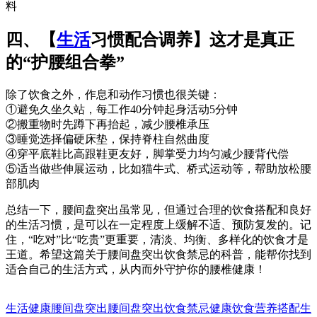
料
四、【
生活
习惯配合调养】这才是真正
的“护腰组合拳”
除了饮食之外，作息和动作习惯也很关键：
①避免久坐久站，每工作40分钟起身活动5分钟
②搬重物时先蹲下再抬起，减少腰椎承压
③睡觉选择偏硬床垫，保持脊柱自然曲度
④穿平底鞋比高跟鞋更友好，脚掌受力均匀减少腰背代偿
⑤适当做些伸展运动，比如猫牛式、桥式运动等，帮助放松腰
部肌肉
总结一下，腰间盘突出虽常见，但通过合理的饮食搭配和良好
的生活习惯，是可以在一定程度上缓解不适、预防复发的。记
住，“吃对”比“吃贵”更重要，清淡、均衡、多样化的饮食才是
王道。希望这篇关于腰间盘突出饮食禁忌的科普，能帮你找到
适合自己的生活方式，从内而外守护你的腰椎健康！
生活健康
腰间盘突出
腰间盘突出
饮食禁忌
健康饮食
营养搭配
生