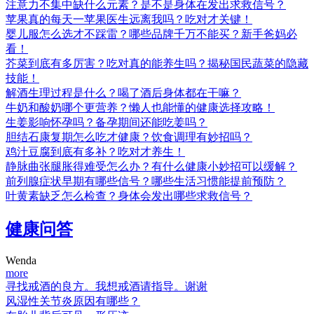
注意力不集中缺什么元素？是不是身体在发出求救信号？
苹果真的每天一苹果医生远离我吗？吃对才关键！
婴儿服怎么选才不踩雷？哪些品牌千万不能买？新手爸妈必
看！
芥菜到底有多厉害？吃对真的能养生吗？揭秘国民蔬菜的隐藏
技能！
解酒生理过程是什么？喝了酒后身体都在干嘛？
牛奶和酸奶哪个更营养？懒人也能懂的健康选择攻略！
生姜影响怀孕吗？备孕期间还能吃姜吗？
胆结石康复期怎么吃才健康？饮食调理有妙招吗？
鸡汁豆腐到底有多补？吃对才养生！
静脉曲张腿胀得难受怎么办？有什么健康小妙招可以缓解？
前列腺症状早期有哪些信号？哪些生活习惯能提前预防？
叶黄素缺乏怎么检查？身体会发出哪些求救信号？
健康问答
Wenda
more
寻找戒酒的良方。我想戒酒请指导。谢谢
风湿性关节炎原因有哪些？