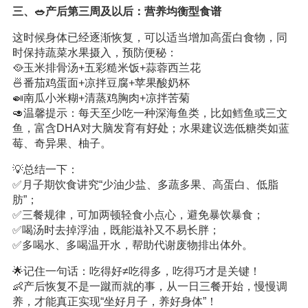
三、🥗产后第三周及以后：营养均衡型食谱
这时候身体已经逐渐恢复，可以适当增加高蛋白食物，同
时保持蔬菜水果摄入，预防便秘：
🥘玉米排骨汤+五彩糙米饭+蒜蓉西兰花
🍜番茄鸡蛋面+凉拌豆腐+苹果酸奶杯
🍛南瓜小米糊+清蒸鸡胸肉+凉拌苦菊
🥑温馨提示：每天至少吃一种深海鱼类，比如鳕鱼或三文
鱼，富含DHA对大脑发育有
好处
；水果建议选低糖类如蓝
莓、奇异果、柚子。
💡总结一下：
✅月子期饮食讲究“少油少盐、多蔬多果、高蛋白、低脂
肪”；
✅三餐规律，可加两顿轻食小点心，避免暴饮暴食；
✅喝汤时去掉浮油，既能滋补又不易长胖；
✅多喝水、多喝温开水，帮助代谢废物排出体外。
🌟记住一句话：吃得好≠吃得多，吃得巧才是关键！
👶产后恢复不是一蹴而就的事，从一日三餐开始，慢慢调
养，才能真正实现“坐好月子，养好身体”！