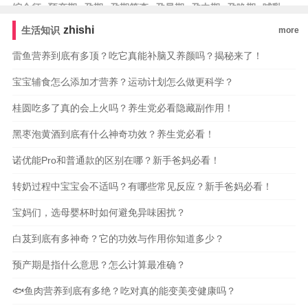
综合征
预产期
孕期
孕期筛查
孕早期
孕中期
孕晚期
哺乳
期
胎盘
排卵
辅食
尿不湿
纸尿裤
早教
亲子
zhishi
生活知识
more
雷鱼营养到底有多顶？吃它真能补脑又养颜吗？揭秘来了！
宝宝辅食怎么添加才营养？运动计划怎么做更科学？
桂圆吃多了真的会上火吗？养生党必看隐藏副作用！
黑枣泡黄酒到底有什么神奇功效？养生党必看！
诺优能Pro和普通款的区别在哪？新手爸妈必看！
转奶过程中宝宝会不适吗？有哪些常见反应？新手爸妈必看！
宝妈们，选母婴杯时如何避免异味困扰？
白芨到底有多神奇？它的功效与作用你知道多少？
预产期是指什么意思？怎么计算最准确？
🐟鱼肉营养到底有多绝？吃对真的能变美变健康吗？