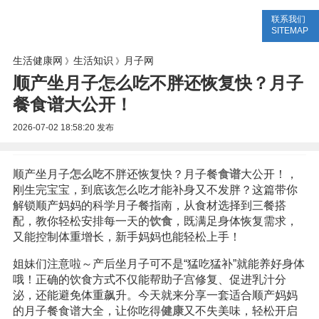
联系我们
生活专题
生活知识
健康问答
SITEMAP
生活健康网
生活知识
月子网
》
》
顺产坐月子怎么吃不胖还恢复快？月子
餐食谱大公开！
2026-07-02 18:58:20
发布
顺产坐月子
怎么吃
不胖还恢复快？月子餐
食谱
大公开！，
刚生完宝宝，到底该怎么吃才能补身又不发胖？这篇带你
解锁顺产妈妈的科学月子餐指南，从食材选择到三餐搭
配，教你轻松安排每一天的
饮食
，既满足身体恢复需求，
又能控制体重增长，新手妈妈也能轻松上手！
姐妹们注意啦～产后坐月子可不是“猛吃猛补”就能养好身体
哦！正确的饮食方式不仅能帮助子宫修复、促进乳汁分
泌，还能避免体重飙升。今天就来分享一套适合顺产妈妈
的月子餐食谱大全，让你吃得
健康
又不失美味，轻松开启