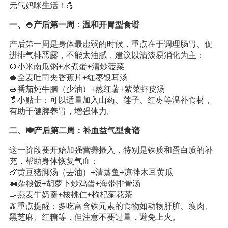
元气妈咪
生活
！💪
一、🍚产后第一周：温和开胃型食谱
产后第一周是身体最虚弱的时候，重点在于调理肠胃、促
进排气排恶露，不能太油腻，建议以清淡易消化为主：
🍲小米南瓜粥+水煮蛋+清炒菠菜
🥪全麦吐司夹香蕉片+红枣银耳汤
🥗番茄炖牛腩（少油）+蒸红薯+紫菜虾皮汤
🥬小贴士：可以适量加入山药、莲子、红枣等温补食材，
有助于健脾养胃，增强体力。
二、🍽️产后第二周：补血益气型食谱
这一阶段要开始加强
营养
摄入，特别是铁质和蛋白质的补
充，帮助身体恢复气血：
🍗黄豆猪脚汤（去油）+清蒸鱼+凉拌木耳黄瓜
🍛杂粮饭+胡萝卜炒鸡蛋+海带排骨汤
🍳燕麦牛奶羹+核桃仁+枸杞菊花茶
🫒重点提醒：多吃富含铁元素的食物如动物肝脏、瘦肉、
黑芝麻、红糖等，但注意不要过量，避免上火。