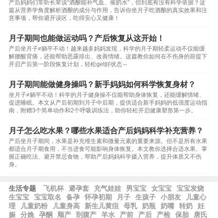
产后妈妈们常听长辈说“酒酿能补气血、催奶水”，但到底有没有科学依据？这
篇从营养学角度解析酒酿的成分与作用，告诉你坐月子吃酒酿的真实效果和注
意事项，帮你避开误区，吃得安心又健康！
月子期间也能做运动吗？产后恢复从这开始！
产后坐月子≠躺平不动！越来越多妈妈发现，科学的月子期轻柔运动不仅能缓
解腰酸背痛，还能帮助恶露排出、改善情绪。这篇教你如何在不伤身的前提下
开启产后第一阶段恢复计划，轻松get好状态～
月子期间能做健身操吗？新手妈妈如何科学恢复身材？
坐月子≠躺平不动！科学的月子健身操不仅能帮助身体恢复，还能缓解情绪、
促进睡眠。本文从产后初期到月子中后期，提供适合新手妈妈的低强度运动指
南，附赠3个简单动作和2个呼吸训练法，助你轻松开启健康塑形第一步。
月子怎么吃水果？哪些水果适合产后妈妈科学补充营养？
产后坐月子期间，水果是补充维生素和微量元素的重要来源。但不是所有水果
都适合月子期食用，不当进食可能影响身体恢复。本文教你选择合适水果、掌
握正确吃法、避开禁忌食物，帮助产后妈妈科学摄入营养，提升体质又不伤
身。
生活专题
飞机杯
避孕套
充气娃娃
男宝宝
女宝宝
宝宝发烧
生宝宝
宝宝取名
备孕
怀孕初期
月子
生孩子
小朋友
儿童心
理
儿童奶粉
儿童身高
新生儿黄疸
母乳
奶瓶
奶嘴
转奶
妊
娠
分娩
孕酮
顺产
剖腹产
羊水
产前
产后
产检
保胎
唐氏