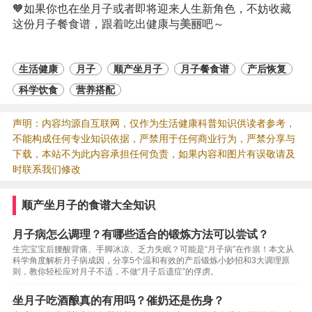
🧡如果你也在坐月子或者即将迎来人生新角色，不妨收藏
这份月子餐食谱，跟着吃出健康与
美丽
吧～
生活健康
月子
顺产坐月子
月子餐食谱
产后恢复
科学饮食
营养搭配
声明：内容均源自互联网，仅作为生活健康科普知识供读者参考，
不能构成任何专业知识依据，严禁用于任何商业行为，严禁分享与
下载，本站不为此内容承担任何负责，如果内容和图片有误敬请及
时联系我们修改
顺产坐月子的食谱大全知识
月子病怎么调理？有哪些适合的锻炼方法可以尝试？
生完宝宝后腰酸背痛、手脚冰凉、乏力失眠？可能是“月子病”在作祟！本文从
科学角度解析月子病成因，分享5个温和有效的产后锻炼小妙招和3大调理原
则，教你轻松应对月子不适，不做“月子后遗症”的俘虏。
坐月子吃酒酿真的有用吗？催奶还是伤身？