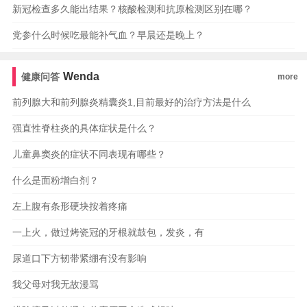
新冠检查多久能出结果？核酸检测和抗原检测区别在哪？
党参什么时候吃最能补气血？早晨还是晚上？
Wenda
健康问答
more
前列腺大和前列腺炎精囊炎1,目前最好的治疗方法是什么
强直性脊柱炎的具体症状是什么？
儿童鼻窦炎的症状不同表现有哪些？
什么是面粉增白剂？
左上腹有条形硬块按着疼痛
一上火，做过烤瓷冠的牙根就鼓包，发炎，有
尿道口下方韧带紧绷有没有影响
我父母对我无故漫骂