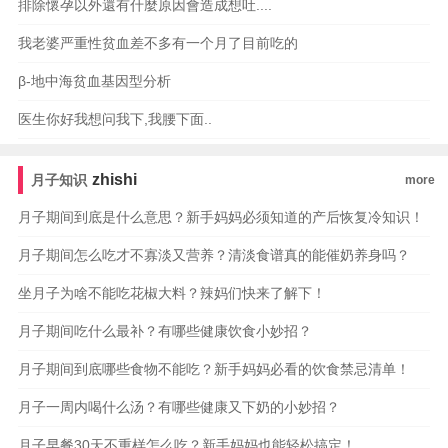
排除懷孕以外還有什麼原因會造成想吐....
我老婆严重性贫血差不多有一个月了目前吃的
β-地中海贫血基因型分析
医生你好我想问我下,我腰下面..
zhishi
月子知识
more
月子期间到底是什么意思？新手妈妈必须知道的产后恢复冷知识！
月子期间怎么吃才不寡淡又营养？清淡食谱真的能催奶养身吗？
坐月子为啥不能吃花椒大料？辣妈们快来了解下！
月子期间吃什么最补？有哪些健康饮食小妙招？
月子期间到底哪些食物不能吃？新手妈妈必看的饮食禁忌清单！
月子一周内喝什么汤？有哪些健康又下奶的小妙招？
月子早餐30天不重样怎么吃？新手妈妈也能轻松搞定！