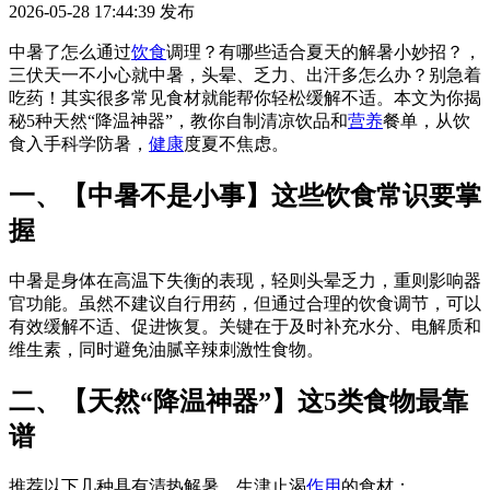
2026-05-28 17:44:39
发布
中暑了怎么通过
饮食
调理？有哪些适合夏天的解暑小妙招？，
三伏天一不小心就中暑，头晕、乏力、出汗多怎么办？别急着
吃药！其实很多常见食材就能帮你轻松缓解不适。本文为你揭
秘5种天然“降温神器”，教你自制清凉饮品和
营养
餐单，从饮
食入手科学防暑，
健康
度夏不焦虑。
一、【中暑不是小事】这些饮食常识要掌
握
中暑是身体在高温下失衡的表现，轻则头晕乏力，重则影响器
官功能。虽然不建议自行用药，但通过合理的饮食调节，可以
有效缓解不适、促进恢复。关键在于及时补充水分、电解质和
维生素，同时避免油腻辛辣刺激性食物。
二、【天然“降温神器”】这5类食物最靠
谱
推荐以下几种具有清热解暑、生津止渴
作用
的食材：