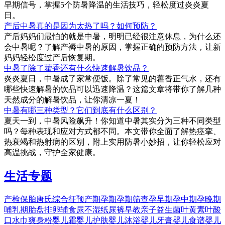
早期信号，掌握5个防暑降温的生活技巧，轻松度过炎炎夏
日。
产后中暑真的是因为太热了吗？如何预防？
产后妈妈们最怕的就是中暑，明明已经很注意休息，为什么还
会中暑呢？了解产褥中暑的原因，掌握正确的预防方法，让新
妈妈轻松度过产后恢复期。
中暑了除了藿香还有什么快速解暑饮品？
炎炎夏日，中暑成了家常便饭。除了常见的藿香正气水，还有
哪些快速解暑的饮品可以迅速降温？这篇文章将带你了解几种
天然成分的解暑饮品，让你清凉一夏！
中暑有哪三种类型？它们到底有什么区别？
夏天一到，中暑风险飙升！你知道中暑其实分为三种不同类型
吗？每种表现和应对方式都不同。本文带你全面了解热痉挛、
热衰竭和热射病的区别，附上实用防暑小妙招，让你轻松应对
高温挑战，守护全家健康。
生活专题
产检
保胎
唐氏综合征
预产期
孕期
孕期筛查
孕早期
孕中期
孕晚期
哺乳期
胎盘
排卵
辅食
尿不湿
纸尿裤
早教
亲子
益生菌
叶黄素
叶酸
口水巾
爽身粉
婴儿霜
婴儿护肤
婴儿沐浴
婴儿牙膏
婴儿食谱
婴儿