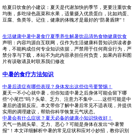
给夏日饮食的小建议：夏天是代谢加快的季节，更要注重饮食
均衡，多吃绿色蔬菜和水果，适量摄入优质蛋白，比如鸡蛋、
豆腐、鱼类等。记住，健康的体魄才是最好的“防暑盾牌”！
生活健康
中暑
中暑食疗
夏季养生
解暑饮品
清热食物
健康饮食
声明：内容均源自互联网，仅作为生活健康科普知识供读者参
考，不能构成任何专业知识依据，严禁用于任何商业行为，严
禁分享与下载，本站不为此内容承担任何负责，如果内容和图
片有误敬请及时联系我们修改
中暑的食疗方法知识
中暑后遗症有哪些表现？身体发出这些信号要警惕！
夏天一不小心就中暑，但你知道中暑之后身体可能会留下哪
些“小尾巴”吗？头晕、乏力、注意力不集中……这些可能是中
暑后的遗留反应。本文带你了解中暑后常见不适表现，并提供
实用的调理建议，帮助你科学恢复元气状态。
中暑会有什么症状？夏天必备的健康小知识快收好！
天气一热就头晕、乏力、恶心？可能是身体在发出“中暑警
报”！本文详细解析中暑的常见症状和应对小妙招，教你识别