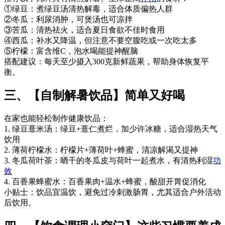
①绿豆：煮绿豆汤清热解毒，适合体质偏热人群
②冬瓜：利尿消肿，可煲汤也可凉拌
③苦瓜：清热祛火，适合夏日食欲不佳时食用
④西瓜：补水又降温，但注意不要空腹吃或一次吃太多
⑤柠檬：富含维C，泡水喝能提神醒脑
搭配建议：每天至少摄入300克新鲜蔬果，帮助身体恢复平
衡。
三、【自制解暑饮品】简单又好喝
在家也能轻松制作健康饮品：
1. 绿豆薏米汤：绿豆+薏仁煮烂，加少许冰糖，适合湿热天气
饮用
2. 薄荷柠檬水：柠檬片+薄荷叶+蜂蜜，清凉解渴又提神
3. 冬瓜荷叶茶：晒干的冬瓜皮与荷叶一起煮水，有清热利湿
功
效
4. 百香果蜂蜜水：百香果肉+温水+蜂蜜，酸甜开胃促消化
小贴士：饮品宜温饮，避免过冷刺激肠胃，尤其适合户外活动
后饮用。