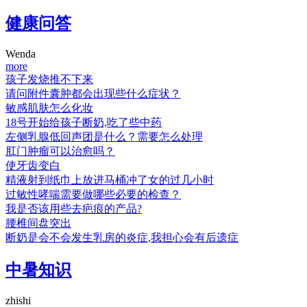
健康问答
Wenda
more
孩子发烧推不下来
请问附件囊肿都会出现些什么症状？
敏感肌肤怎么化妆
18号开始给孩子断奶,吃了些中药
左侧乳腺低回声团是什么？需要怎么处理
肛门肿瘤可以治愈吗？
使牙齿变白
精液射到纸巾上放进马桶冲了女的过几小时
过敏性哮喘需要做哪些必要的检查？
我是否该用些去疤痕的产品?
腰椎间盘突出
断奶是会不会发生乳房的炎症,我担心会有后遗症
中暑知识
zhishi