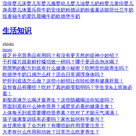
湿疹
婴儿床
婴儿车
婴儿服
婴幼儿
婴儿油
婴儿奶粉
婴儿黄疸
婴儿
身高
婴儿体重
乐荷牛奶
安佳奶粉
德运奶粉
雀巢
达能
菲仕兰牛奶
纽麦福牛奶
爱氏晨曦牛奶
欧德堡牛奶
生活知识
zhishi
more
疲乏补充营养品有用吗？有没有更天然的提神小妙招？
干柠檬片跟新鲜柠檬功效一样吗？哪个更适合泡水喝？
周黑鸭的配方到底有什么健康小秘密？吃鸭货也能养生吗？
欧德堡牛奶口感怎么样？适合日常调理身体吗？
护肝到底该怎么做？这些小妙招让你轻松拥有健康肝脏！
益智食品有哪些？吃对了真的能变聪明吗？学生党&上班族必
看！
刺梨原液怎么喝才最养生？这些隐藏喝法你知道吗？
荞面到底有什么神奇营养？减肥党必看的健康主食！
人体每天到底需要哪些营养素？吃对了才能元气满满！
孩子做康复训练有必要吗？家长如何科学参与？
余甘果吃多了会怎样？有哪些副作用需要注意？
大枣有什么作用和功效？日常怎么吃更养生？