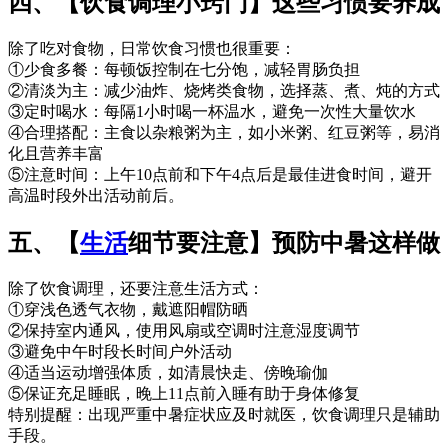
四、【饮食调理小窍门】这些习惯要养成
除了吃对食物，日常饮食习惯也很重要：
①少食多餐：每顿饭控制在七分饱，减轻胃肠负担
②清淡为主：减少油炸、烧烤类食物，选择蒸、煮、炖的方式
③定时喝水：每隔1小时喝一杯温水，避免一次性大量饮水
④合理搭配：主食以杂粮粥为主，如小米粥、红豆粥等，易消
化且营养丰富
⑤注意时间：上午10点前和下午4点后是最佳进食时间，避开
高温时段外出活动前后。
五、【
生活
细节要注意】预防中暑这样做
除了饮食调理，还要注意生活方式：
①穿浅色透气衣物，戴遮阳帽防晒
②保持室内通风，使用风扇或空调时注意湿度调节
③避免中午时段长时间户外活动
④适当运动增强体质，如清晨快走、傍晚瑜伽
⑤保证充足睡眠，晚上11点前入睡有助于身体修复
特别提醒：出现严重中暑症状应及时就医，饮食调理只是辅助
手段。