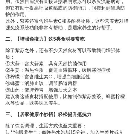
用。虽然目前没有直接证据表明紫苏可以杀灭流感病毒，
但它有助于提高呼吸道黏膜的防御能力，间接起到辅助防
护的作用。
此外，紫苏还富含维生素C和多酚类物质，这些营养素对增
强免疫系统功能非常有帮助，是居家
养生
的好帮手。
二、【增强免疫力】这5类食材要常吃
除了紫苏之外，还有不少天然食材可以帮助我们增强体
质：
①大蒜：含大蒜素，具有天然抗菌作用
②生姜：温热性质，促进血液循环，缓解寒湿症状
③柠檬：富含维生素C，增强白细胞活性
④蜂蜜：润肺止咳，调节肠道菌群
⑤山药：健脾养胃，增强后天之本
建议将这些食材搭配使用，比如制作紫苏姜茶、蜂蜜柠檬
水等饮品，既美味又养生。
三、【居家健康小妙招】轻松提升抵抗力
除了饮食调理，
生活
方式也至关重要：
1. **泡脚养生**：每晚热水泡脚15分钟，加入生姜片或艾