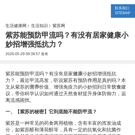
联系我们
生活专题
生活知识
健康问答
SITEMAP
生活健康网
生活知识
紫苏网
》
》
紫苏能预防甲流吗？有没有居家健康小
妙招增强抵抗力？
2026-05-29 09:39:57
发布
紫苏能预防甲流吗？有没有居家
健康
小妙招增强抵抗
力？，最近甲流高发，听说紫苏有预防
作用
是真的吗？本
文从紫苏的
营养
价值、增强免疫力的小妙招到日常
饮食
建
议，带你科学认识如何通过天然食材提升身体防御力，远
离流感困扰。
一、【紫苏的秘密】它到底能不能防甲流？
紫苏是一种常见的药食两用植物，含有丰富的挥发油成
分，如紫苏醛和薄荷醇等，具有一定的抗氧化和抗菌作