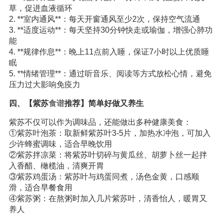
草，促进血液循环
2. **室内通风**：每天开窗通风至少2次，保持空气流通
3. **适度运动**：每天坚持30分钟快走或瑜伽，增强心肺功
能
4. **规律作息**：晚上11点前入睡，保证7小时以上优质睡
眠
5. **情绪管理**：通过听音乐、阅读等方式放松心情，避免
压力过大影响免疫力
四、【紫苏
食谱
推荐】简单好做又养生
紫苏不仅可以作为调味品，还能做出多种健康美食：
①紫苏叶泡茶：取新鲜紫苏叶3-5片，加热水冲泡，可加入
少许蜂蜜调味，适合早晚饮用
②紫苏拌凉菜：将紫苏叶切碎与黄瓜丝、胡萝卜丝一起拌
入香醋、橄榄油，清爽开胃
③紫苏鸡蛋汤：紫苏叶与鸡蛋同煮，汤色金黄，口感顺
滑，适合早餐食用
④紫苏粥：在熬粥时加入几片紫苏叶，清香怡人，暖胃又
养人