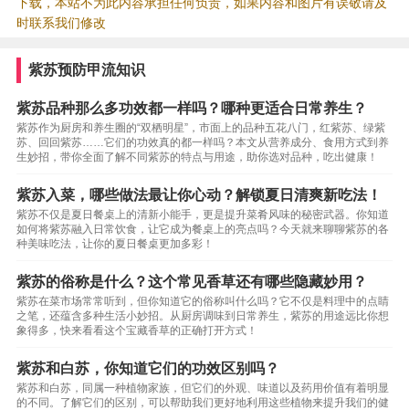
下载，本站不为此内容承担任何负责，如果内容和图片有误敬请及
时联系我们修改
紫苏预防甲流知识
紫苏品种那么多功效都一样吗？哪种更适合日常养生？
紫苏作为厨房和养生圈的“双栖明星”，市面上的品种五花八门，红紫苏、绿紫
苏、回回紫苏……它们的功效真的都一样吗？本文从营养成分、食用方式到养
生妙招，带你全面了解不同紫苏的特点与用途，助你选对品种，吃出健康！
紫苏入菜，哪些做法最让你心动？解锁夏日清爽新吃法！
紫苏不仅是夏日餐桌上的清新小能手，更是提升菜肴风味的秘密武器。你知道
如何将紫苏融入日常饮食，让它成为餐桌上的亮点吗？今天就来聊聊紫苏的各
种美味吃法，让你的夏日餐桌更加多彩！
紫苏的俗称是什么？这个常见香草还有哪些隐藏妙用？
紫苏在菜市场常常听到，但你知道它的俗称叫什么吗？它不仅是料理中的点睛
之笔，还蕴含多种生活小妙招。从厨房调味到日常养生，紫苏的用途远比你想
象得多，快来看看这个宝藏香草的正确打开方式！
紫苏和白苏，你知道它们的功效区别吗？
紫苏和白苏，同属一种植物家族，但它们的外观、味道以及药用价值有着明显
的不同。了解它们的区别，可以帮助我们更好地利用这些植物来提升我们的健