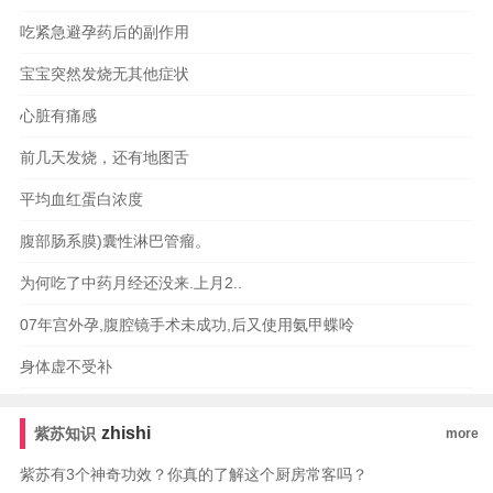
吃紧急避孕药后的副作用
宝宝突然发烧无其他症状
心脏有痛感
前几天发烧，还有地图舌
平均血红蛋白浓度
腹部肠系膜)囊性淋巴管瘤。
为何吃了中药月经还没来.上月2..
07年宫外孕,腹腔镜手术未成功,后又使用氨甲蝶呤
身体虚不受补
zhishi
紫苏知识
more
紫苏有3个神奇功效？你真的了解这个厨房常客吗？