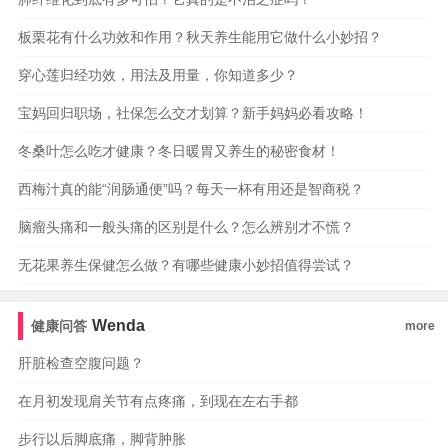
板栗花有什么功效和作用？秋天养生能用它做什么小妙招？
穿心莲归经功效，用法及用量，你知道多少？
宝妈回归职场，社保怎么交才划算？新手妈妈必看攻略！
冬桑叶怎么吃才健康？冬日暖胃又养生的秘密食材！
西梅汁真的能“润肠通便”吗？每天一杯有用还是智商税？
脑瘤头痛和一般头痛的区别是什么？怎么辨别才不慌？
无花果养生保健怎么做？有哪些健康小妙招值得尝试？
Wenda
健康问答
more
肝脏检查空腹问题？
在月初发现肩关节有点疼痛，到现在左右手都
步行以后脚底痛，脚背肿胀