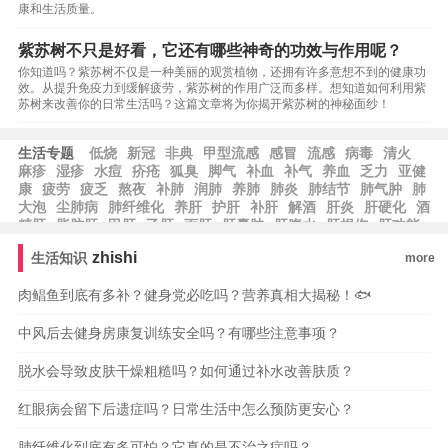
康和生活质量。
紫苏树不只是好看，它还有哪些神奇的功效与作用呢？
你知道吗？紫苏树不仅是一种美丽的观赏植物，还拥有许多意想不到的健康功
效。从提升免疫力到缓解疲劳，紫苏树的作用广泛而多样。想知道如何利用紫
苏树来改善你的日常生活吗？这篇文章将为你揭开紫苏树的神秘面纱！
生活专题
低烧
新冠
非典
甲型流感
感冒
流感
病毒
清火
麻疹
湿疹
水痘
疥疮
狐臭
脚气
补血
补气
养血
乏力
亚健
康
疲劳
疲乏
熬夜
补肺
润肺
养肺
肺炎
肺结节
肺气肿
肺
大泡
尘肺病
肺纤维化
养肝
护肝
补肝
解酒
肝炎
肝硬化
酒
精肝
脂肪肝
甲肝
乙肝
丙肝
肝囊肿
肝腹水
肝损伤
肝功能
zhishi
生活知识
more
肉鲳鱼到底有多补？健身党必吃吗？营养真相大揭秘！🐟
中风后去健身房康复训练安全吗？有哪些注意事项？
脱水会导致皮肤干燥粗糙吗？如何通过补水改善肤质？
红眼病会留下后遗症吗？日常生活中怎么预防更安心？
肺纤维化到底有多可怕？它真的是不治之症吗？