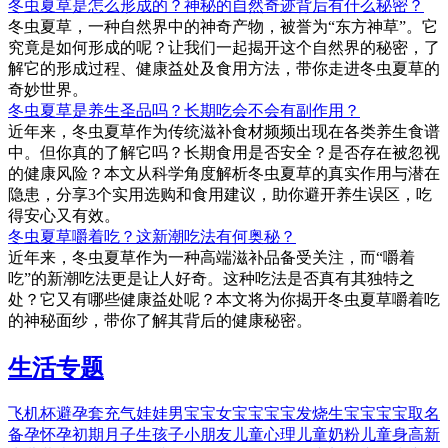
冬虫夏草是怎么形成的？神秘的自然奇迹背后有什么秘密？
冬虫夏草，一种自然界中的神奇产物，被誉为“东方神草”。它
究竟是如何形成的呢？让我们一起揭开这个自然界的秘密，了
解它的形成过程、健康益处及食用方法，带你走进冬虫夏草的
奇妙世界。
冬虫夏草是养生圣品吗？长期吃会不会有副作用？
近年来，冬虫夏草作为传统滋补食材频频出现在各类养生食谱
中。但你真的了解它吗？长期食用是否安全？是否存在被忽视
的健康风险？本文从科学角度解析冬虫夏草的真实作用与潜在
隐患，分享3个实用选购和食用建议，助你避开养生误区，吃
得安心又有效。
冬虫夏草嚼着吃？这新潮吃法有何奥秘？
近年来，冬虫夏草作为一种高端滋补品备受关注，而“嚼着
吃”的新潮吃法更是让人好奇。这种吃法是否真有其独特之
处？它又有哪些健康益处呢？本文将为你揭开冬虫夏草嚼着吃
的神秘面纱，带你了解其背后的健康秘密。
生活专题
飞机杯
避孕套
充气娃娃
男宝宝
女宝宝
宝宝发烧
生宝宝
宝宝取名
备孕
怀孕初期
月子
生孩子
小朋友
儿童心理
儿童奶粉
儿童身高
新