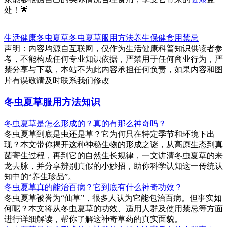
处！🌟
生活健康
冬虫夏草
冬虫夏草
服用方法
养生保健
食用禁忌
声明：内容均源自互联网，仅作为生活健康科普知识供读者参
考，不能构成任何专业知识依据，严禁用于任何商业行为，严
禁分享与下载，本站不为此内容承担任何负责，如果内容和图
片有误敬请及时联系我们修改
冬虫夏草服用方法知识
冬虫夏草是怎么形成的？真的有那么神奇吗？
冬虫夏草到底是虫还是草？它为何只在特定季节和环境下出
现？本文带你揭开这种神秘生物的形成之谜，从高原生态到真
菌寄生过程，再到它的自然生长规律，一文讲清冬虫夏草的来
龙去脉，并分享辨别真假的小妙招，助你科学认知这一传统认
知中的“养生珍品”。
冬虫夏草真的能治百病？它到底有什么神奇功效？
冬虫夏草被誉为“仙草”，很多人认为它能包治百病。但事实如
何呢？本文将从冬虫夏草的功效、适用人群及使用禁忌等方面
进行详细解读，帮你了解这神奇草药的真实面貌。