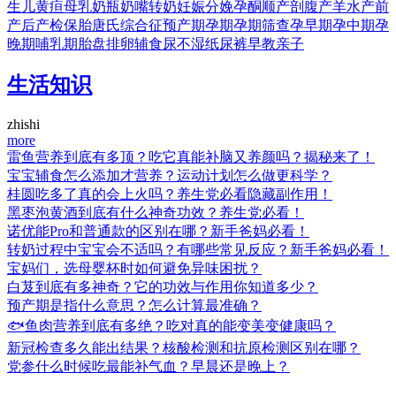
生儿黄疸
母乳
奶瓶
奶嘴
转奶
妊娠
分娩
孕酮
顺产
剖腹产
羊水
产前
产后
产检
保胎
唐氏综合征
预产期
孕期
孕期筛查
孕早期
孕中期
孕
晚期
哺乳期
胎盘
排卵
辅食
尿不湿
纸尿裤
早教
亲子
生活知识
zhishi
more
雷鱼营养到底有多顶？吃它真能补脑又养颜吗？揭秘来了！
宝宝辅食怎么添加才营养？运动计划怎么做更科学？
桂圆吃多了真的会上火吗？养生党必看隐藏副作用！
黑枣泡黄酒到底有什么神奇功效？养生党必看！
诺优能Pro和普通款的区别在哪？新手爸妈必看！
转奶过程中宝宝会不适吗？有哪些常见反应？新手爸妈必看！
宝妈们，选母婴杯时如何避免异味困扰？
白芨到底有多神奇？它的功效与作用你知道多少？
预产期是指什么意思？怎么计算最准确？
🐟鱼肉营养到底有多绝？吃对真的能变美变健康吗？
新冠检查多久能出结果？核酸检测和抗原检测区别在哪？
党参什么时候吃最能补气血？早晨还是晚上？