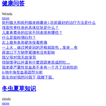
健康问答
Wenda
more
前列腺大和前列腺炎精囊炎1,目前最好的治疗方法是什么
强直性脊柱炎的具体症状是什么？
儿童鼻窦炎的症状不同表现有哪些？
什么是面粉增白剂？
左上腹有条形硬块按着疼痛
一上火，做过烤瓷冠的牙根就鼓包，发炎，有
尿道口下方韧带紧绷有没有影响
我父母对我无故漫骂
排除懷孕以外還有什麼原因會造成想吐....
我老婆严重性贫血差不多有一个月了目前吃的
β-地中海贫血基因型分析
医生你好我想问我下,我腰下面..
冬虫夏草知识
zhishi
more