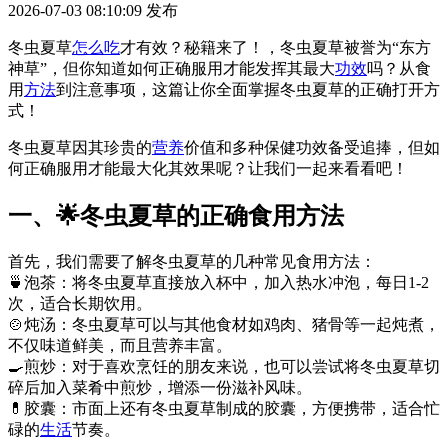
2026-07-03 08:10:09
发布
冬虫夏草
怎么吃
才有效？秘籍来了！，冬虫夏草被誉为“东方
神草”，但你知道如何正确服用才能发挥其最大
功效
吗？从食
用
方法
到注意事项，这篇让你全面掌握冬虫夏草的正确打开方
式！
冬虫夏草因其珍贵的
营养
价值和多种保健功效备受追捧，但如
何正确服用才能最大化其效果呢？让我们一起来看看吧！
一、🌟冬虫夏草的正确食用方法
首先，我们需要了解冬虫夏草的几种常见食用方法：
🍵泡茶：将冬虫夏草直接放入杯中，加入热水冲泡，每日1-2
次，适合长期饮用。
🍲炖汤：冬虫夏草可以与其他食材如鸡肉、猪骨等一起炖煮，
不仅味道鲜美，而且营养丰富。
🍳煎炒：对于喜欢烹饪的朋友来说，也可以尝试将冬虫夏草切
碎后加入菜肴中煎炒，增添一份滋补风味。
💊胶囊：市面上还有冬虫夏草制成的胶囊，方便携带，适合忙
碌的
生活
节奏。