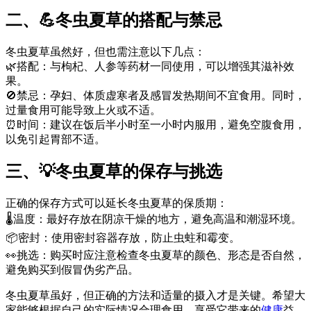
二、💪冬虫夏草的搭配与禁忌
冬虫夏草虽然好，但也需注意以下几点：
🌿搭配：与枸杞、人参等药材一同使用，可以增强其滋补效
果。
🚫禁忌：孕妇、体质虚寒者及感冒发热期间不宜食用。同时，
过量食用可能导致上火或不适。
⏰时间：建议在饭后半小时至一小时内服用，避免空腹食用，
以免引起胃部不适。
三、💡冬虫夏草的保存与挑选
正确的保存方式可以延长冬虫夏草的保质期：
🌡️温度：最好存放在阴凉干燥的地方，避免高温和潮湿环境。
📦密封：使用密封容器存放，防止虫蛀和霉变。
👀挑选：购买时应注意检查冬虫夏草的颜色、形态是否自然，
避免购买到假冒伪劣产品。
冬虫夏草虽好，但正确的方法和适量的摄入才是关键。希望大
家能够根据自己的实际情况合理食用，享受它带来的
健康
益