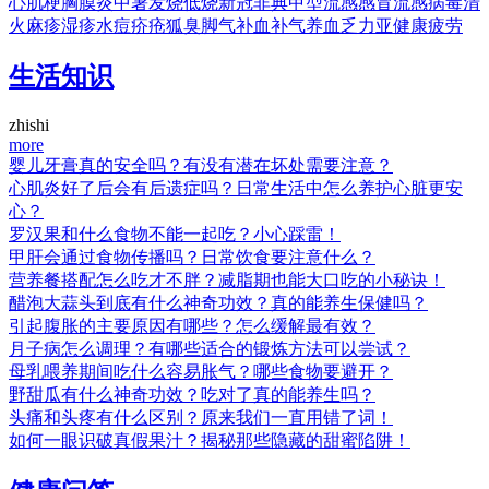
心肌梗
胸膜炎
中暑
发烧
低烧
新冠
非典
甲型流感
感冒
流感
病毒
清
火
麻疹
湿疹
水痘
疥疮
狐臭
脚气
补血
补气
养血
乏力
亚健康
疲劳
生活知识
zhishi
more
婴儿牙膏真的安全吗？有没有潜在坏处需要注意？
心肌炎好了后会有后遗症吗？日常生活中怎么养护心脏更安
心？
罗汉果和什么食物不能一起吃？小心踩雷！
甲肝会通过食物传播吗？日常饮食要注意什么？
营养餐搭配怎么吃才不胖？减脂期也能大口吃的小秘诀！
醋泡大蒜头到底有什么神奇功效？真的能养生保健吗？
引起腹胀的主要原因有哪些？怎么缓解最有效？
月子病怎么调理？有哪些适合的锻炼方法可以尝试？
母乳喂养期间吃什么容易胀气？哪些食物要避开？
野甜瓜有什么神奇功效？吃对了真的能养生吗？
头痛和头疼有什么区别？原来我们一直用错了词！
如何一眼识破真假果汁？揭秘那些隐藏的甜蜜陷阱！