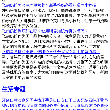
粉！
飞鹤奶粉怎么冲才更营养？新手爸妈必看的喂养小妙招！
冲奶粉看似简单，但水温、比例、顺序都影响宝宝营养吸收！
很多家长操作不当反而影响宝宝肠胃健康。本文分享科学冲泡
奶粉的5大关键步骤，附赠3个实用育儿小技巧，让每一勺奶粉
都发挥最大营养价值。
飞鹤奶粉到底好在哪？健康喂养知识你真的懂吗？
飞鹤奶粉作为国产品牌中的佼佼者，究竟是靠实力还是营销？
本文从营养配比、原料来源到喂养小技巧，带你全面了解奶粉
背后的健康知识，教你如何科学选择适合宝宝的营养方案。
飞鹤星飞帆和卓睿，选哪个更适合宝宝？新手爸妈必看！
新手爸妈们在选择奶粉时常常会纠结于品牌和系列之间的差
异。飞鹤作为国内知名的婴幼儿奶粉品牌，其旗下的星飞帆和
卓睿两大系列更是备受关注。本文将从营养成分、适用年龄段
及特殊配方等角度，为大家详细解析这两种奶粉的区别，帮助
大家做出更合适的选择。
生活专题
牙痛
口腔溃疡
牙周炎
拔牙
手足口
口臭
口干
口苦
牙结石
蛀牙
舌苔
智齿
腮腺炎
冠心病
胸痛
胸闷
心悸
心慌
养心
心脏病
心绞痛
心肌炎