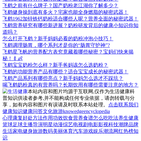
飞鹤之前有什么牌子？国产奶粉老江湖你了解多少？
飞鹤健身操到底有多火？宅家也能全身燃脂的秘密武器！
飞鹤1962加锌铁钙奶粉适合哪些人呢？营养全面的秘密武器！
飞鹤营养研究有哪些新进展？奶粉研发背后的健康小知识你知
道吗？
怎么打开飞鹤？新手妈妈必看的奶粉冲泡小技巧！
飞鹤调理肠胃，哪个系列才是你的“肠胃守护神”?
飞鹤星飞帆的营养配方表究竟藏着哪些秘密？宝妈们快来揭
秘！🍼👶
飞鹤宝宝奶粉怎么样？新手爸妈该怎么选奶粉？
飞鹤的功能营养产品有哪些？适合宝宝成长的秘密武器！
飞鹤产品系列有哪些亮点？新手妈妈怎么选才不踩坑？
喝飞鹤奶粉真的有营养吗？长期饮用有哪些需要注意的地方？
本站内容和图片均源于互联网,仅作为生活健康科
普知识供读者参考,并不能构成任何专业依据，请勿转载与分
享，如有内容和图片有误请及时联系本站处理。
点击联系我们
健康知识
健康问答
文化
旅游
knowedge
encyclopedia
心理
康复
好处
方法
作用
功效
饮食
营养
食谱
怎么吃
吃法
养生
健康
篮球
足球
主播
导演
明星
动漫
综艺
电视剧
电影
影视
科技
潮牌
品牌
生活
家电
健身
旅游
数码
美丽
体育
汽车
游戏
娱乐
潮流
网红
热榜
知
识