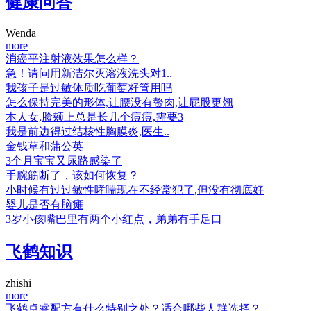
健康问答
Wenda
more
消癌平注射液效果怎么样？
急！请问用新洁尔灭溶液洗头对1..
我孩子是过敏体质吃葡萄籽管用吗
怎么保持完美的形体,让腰没有赘肉,让屁股更翘
本人女,脸颊上总是长几个痘痘,需要3
我是前边得过结核性胸膜炎,医生..
金钱草和蒲公英
3个月宝宝又尿路感染了
手腕筋断了，该如何恢复？
小时候有过过敏性哮喘现在不经常犯了,但没有彻底好
婴儿是否有脑瘫
3岁小孩嘴巴里有两个小红点，弟弟有手足口
飞鹤知识
zhishi
more
飞鹤卓睿配方有什么特别之处？适合哪些人群选择？