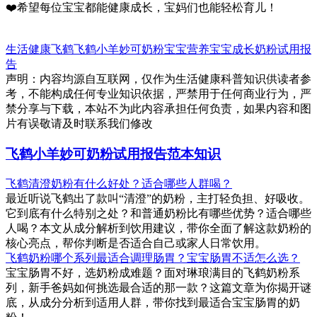
❤️希望每位宝宝都能健康成长，宝妈们也能轻松育儿！
生活健康
飞鹤
飞鹤小羊妙可奶粉
宝宝营养
宝宝成长
奶粉试用报
告
声明：内容均源自互联网，仅作为生活健康科普知识供读者参
考，不能构成任何专业知识依据，严禁用于任何商业行为，严
禁分享与下载，本站不为此内容承担任何负责，如果内容和图
片有误敬请及时联系我们修改
飞鹤小羊妙可奶粉试用报告范本知识
飞鹤清澄奶粉有什么好处？适合哪些人群喝？
最近听说飞鹤出了款叫“清澄”的奶粉，主打轻负担、好吸收。
它到底有什么特别之处？和普通奶粉比有哪些优势？适合哪些
人喝？本文从成分解析到饮用建议，带你全面了解这款奶粉的
核心亮点，帮你判断是否适合自己或家人日常饮用。
飞鹤奶粉哪个系列最适合调理肠胃？宝宝肠胃不适怎么选？
宝宝肠胃不好，选奶粉成难题？面对琳琅满目的飞鹤奶粉系
列，新手爸妈如何挑选最合适的那一款？这篇文章为你揭开谜
底，从成分分析到适用人群，带你找到最适合宝宝肠胃的奶