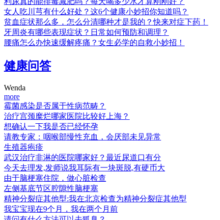
利尿真的能排毒减肥吗？每天喝多少水才算刚刚好？
女人吃川芎有什么好处？这6个健康小妙招你知道吗？
贫血症状那么多，怎么分清哪种才是我的？快来对症下药！
牙周炎有哪些表现症状？日常如何预防和调理？
腰痛怎么办快速缓解疼痛？女生必学的自救小妙招！
健康问答
Wenda
more
霉菌感染是否属于性病范畴？
治疗宫颈糜烂哪家医院比较好上海？
想确认一下我是否已经怀孕
请教专家：咽喉部慢性充血，会厌部未见异常
生殖器疱疹
武汉治疗非淋的医院哪家好？最近尿道口有分
今天去理发,发师说我耳际有一块斑脱,有硬币大
由于脑梗塞住院，做心脏检查
左侧基底节区腔隙性脑梗塞
精神分裂症其他型:我在北京检查为精神分裂症其他型
我宝宝现在9个月，我在两个月前
请问有什么方法可以去狐臭？