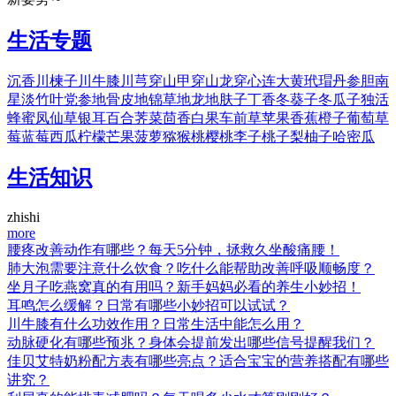
生活专题
沉香
川楝子
川牛膝
川芎
穿山甲
穿山龙
穿心连
大黄
玳瑁
丹参
胆南
星
淡竹叶
党参
地骨皮
地锦草
地龙
地肤子
丁香
冬葵子
冬瓜子
独活
蜂蜜
凤仙草
银耳
百合
荠菜
茴香
白果
车前草
苹果
香蕉
橙子
葡萄
草
莓
蓝莓
西瓜
柠檬
芒果
菠萝
猕猴桃
樱桃
李子
桃子
梨
柚子
哈密瓜
生活知识
zhishi
more
腰疼改善动作有哪些？每天5分钟，拯救久坐酸痛腰！
肺大泡需要注意什么饮食？吃什么能帮助改善呼吸顺畅度？
坐月子吃燕窝真的有用吗？新手妈妈必看的养生小妙招！
耳鸣怎么缓解？日常有哪些小妙招可以试试？
川牛膝有什么功效作用？日常生活中能怎么用？
动脉硬化有哪些预兆？身体会提前发出哪些信号提醒我们？
佳贝艾特奶粉配方表有哪些亮点？适合宝宝的营养搭配有哪些
讲究？