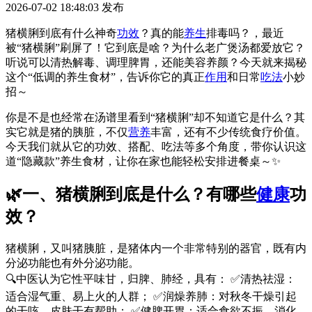
2026-07-02 18:48:03
发布
猪横脷到底有什么神奇
功效
？真的能
养生
排毒吗？，最近
被“猪横脷”刷屏了！它到底是啥？为什么老广煲汤都爱放它？
听说可以清热解毒、调理脾胃，还能美容养颜？今天就来揭秘
这个“低调的养生食材”，告诉你它的真正
作用
和日常
吃法
小妙
招～
你是不是也经常在汤谱里看到“猪横脷”却不知道它是什么？其
实它就是猪的胰脏，不仅
营养
丰富，还有不少传统食疗价值。
今天我们就从它的功效、搭配、吃法等多个角度，带你认识这
道“隐藏款”养生食材，让你在家也能轻松安排进餐桌～✨
🌿一、猪横脷到底是什么？有哪些
健康
功
效？
猪横脷，又叫猪胰脏，是猪体内一个非常特别的器官，既有内
分泌功能也有外分泌功能。
🔍中医认为它性平味甘，归脾、肺经，具有： ✅清热祛湿：
适合湿气重、易上火的人群； ✅润燥养肺：对秋冬干燥引起
的干咳、皮肤干有帮助； ✅健脾开胃：适合食欲不振、消化