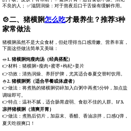
不良的人； ✅滋阴润燥：对于熬夜后口干舌燥有缓解作用。
🍲二、猪横脷
怎么吃
才最养生？推荐3种
家常做法
猪横脷虽然不是大众食材，但处理得当口感滑嫩、营养丰富，
下面这些做法简单又美味：
🥗
1. 猪横脷炖瘦肉汤（经典搭配）
👉材料：猪横脷+瘦肉+蜜枣+枸杞+姜片
👉功效：清热润燥、养肝护脾，尤其适合春夏交替时饮用。
🍚
2. 猪横脷粥（适合早餐或体虚者）
👉做法：将煮熟的猪横脷切碎加入白粥中再煮5分钟，加点盐
调味即可。
👉特点：温补不腻，适合肠胃虚弱、食欲不佳的人群。🥢
3.
凉拌猪横脷（清爽开胃）
👉做法：煮熟后切片，加蒜末、香醋、香油凉拌，口感Q弹，
夏天吃很爽口！