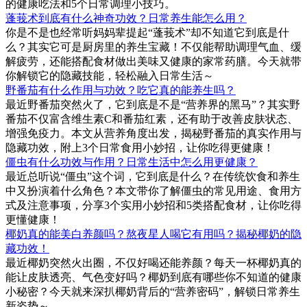
的健康吃法和5个日常调理小技巧。
蓬莪术到底有什么神奇功效？日常养生能怎么用？
你是不是也经常听妈妈辈提起“蓬莪术”却不知道它到底是什
么？其实它可是厨房里的养生宝藏！不仅能帮助调理气血、缓
解疲劳，还能搭配食材做出美味又健康的家常药膳。今天就带
你解锁它的隐藏技能，轻松融入日常生活～
野番茄有什么作用与功效？吃它真的能养生吗？
最近野番茄突然火了，它到底是不是“营养界的黑马”？其实野
番茄不仅富含维生素C和番茄红素，还有助于改善皮肤状态、
增强免疫力。本文从营养角度出发，揭秘野番茄的真实作用与
隐藏功效，附上3个日常食用小妙招，让你吃得更健康！
僵虫有什么功效与作用？日常生活中怎么用更健康？
最近总听说“僵虫”这个词，它到底是什么？在传统饮食和养生
中又扮演着什么角色？本文带你了解僵虫的常见用途、食用方
式及注意事项，分享3个实用小妙招和5类搭配食材，让你吃得
更懂健康！
椰奶真的能美白养颜吗？熬夜星人喝它有用吗？揭秘椰奶的隐
藏功效！
最近椰奶突然火出圈，不仅好喝还能养颜？每天一杯椰奶真的
能让皮肤透亮、气色变好吗？椰奶到底有哪些你不知道的健康
小秘密？今天就来深扒椰奶背后的“营养密码”，解锁日常养生
新姿势～