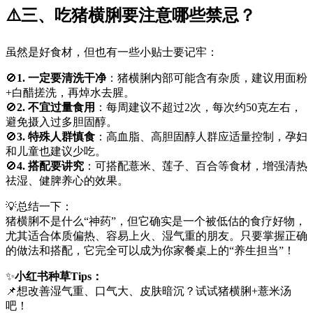
⚠️三、吃猪横脷要注意哪些禁忌？
虽然是好食材，但也有一些小贴士要记牢：
🚫
1. 一定要清洗干净
：猪横脷内部可能含有杂质，建议用面粉
+白醋搓洗，再焯水去腥。
🚫
2. 不宜过量食用
：每周建议不超过2次，每次约50克左右，
避免摄入过多胆固醇。
🚫
3. 特殊人群慎食
：高血脂、高胆固醇人群应适量控制，孕妇
和儿童也建议少吃。
🚫
4. 搭配要讲究
：可搭配薏米、莲子、百合等食材，增强清热
祛湿、健脾养心的效果。
💡总结一下：
猪横脷不是什么“神药”，但它确实是一个被低估的食疗好物，
尤其适合体质偏热、容易上火、湿气重的朋友。只要掌握正确
的做法和搭配，它完全可以成为你家餐桌上的“养生担当”！
✨
小红书种草Tips：
📌想改善湿气重、口气大、皮肤暗沉？试试猪横脷+薏米汤
吧！