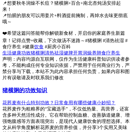
📌想要秋冬润燥不长痘？猪横脷+百合+南北杏炖汤安排起
来！
📌怕腥的朋友可以用姜片+料酒提前腌制，再焯水去味更彻底
哦～
❤️希望这篇问答能帮你解锁新食材，开启你的家庭养生新篇
章！记得点赞+收藏，下次做汤不迷路～#猪横脷 #清热祛湿 #
食疗养生 #健康
饮食
#厨房小百科
生活健康
功效
猪横脷
清热祛湿
健脾开胃
润燥养肺
食疗养生
声明：内容均源自互联网，仅作为生活健康科普知识供读者参
考，不能构成任何专业知识依据，严禁用于任何商业行为，严
禁分享与下载，本站不为此内容承担任何负责，如果内容和图
片有误敬请及时联系我们修改
猪横脷的功效知识
花荞麦有什么特别功效？日常食用有哪些健康小妙招？
花荞麦作为粗粮界的“宝藏选手”，不仅低热量、高营养，还富
含多种天然活性成分。它在帮助控制血糖、改善肠道健康、增
强饱腹感等方面表现突出，是现代人健康饮食的理想选择。本
文从科学角度解析花荞麦的营养价值，并分享3个实用又美味