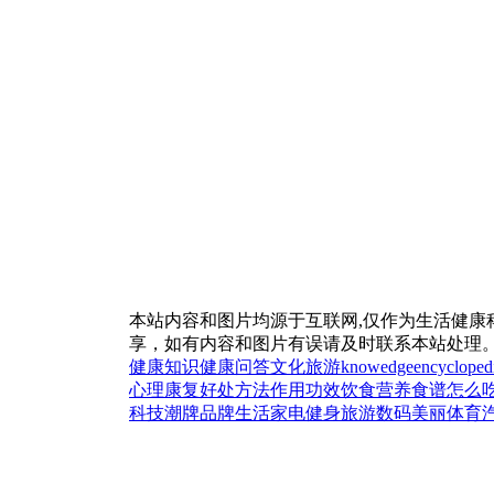
本站内容和图片均源于互联网,仅作为生活健康
享，如有内容和图片有误请及时联系本站处理
健康知识
健康问答
文化
旅游
knowedge
encycloped
心理
康复
好处
方法
作用
功效
饮食
营养
食谱
怎么
科技
潮牌
品牌
生活
家电
健身
旅游
数码
美丽
体育