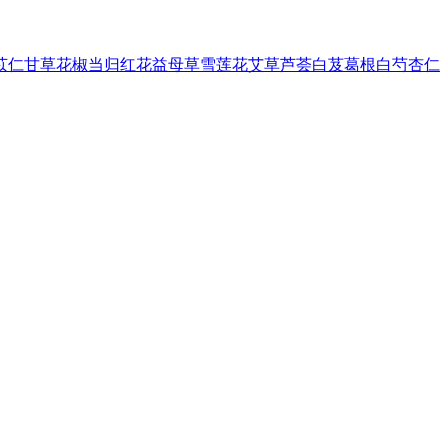
苡仁
甘草
花椒
当归
红花
益母草
雪莲花
艾草
芦荟
白芨
葛根
白芍
杏仁