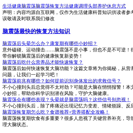
生活健康
脑震荡
脑震荡
恢复方法
健康调理
头部养护
休息方式
声明：内容均源自互联网，仅作为生活健康科普知识供读者参
误敬请及时联系我们修改
脑震荡最快的恢复方法知识
脑震荡后头晕怎么办？康复期有哪些小妙招？
意外磕碰、运动撞击……脑震荡不是小事，但也不是不可逆！很
带你解锁脑震荡后的健康恢复新姿势！
脑震荡后吃什么营养品才能快速恢复？
脑震荡后如何快速恢复大脑功能？这篇文章将为你揭秘，从营
问题，让我们一起学习吧！
脑震荡前兆有哪些？如何提前识别身体发出的求救信号？
不小心撞到头后总觉得不太对劲？可能是大脑在悄悄报警！本
小妙招，帮助你科学识别潜在风险，守护大脑健康。
脑震荡会有哪些表现？头晕就是脑震荡吗？这些信号别忽视！
不小心撞到头后，除了疼痛还出现记忆力变差、情绪烦躁、反
脑震荡恢复期怎么吃？食谱推荐+营养搭配全攻略！
脑震荡恢复期饮食有多重要？很多人忽视了关键营养补充，导
理大脑状态。