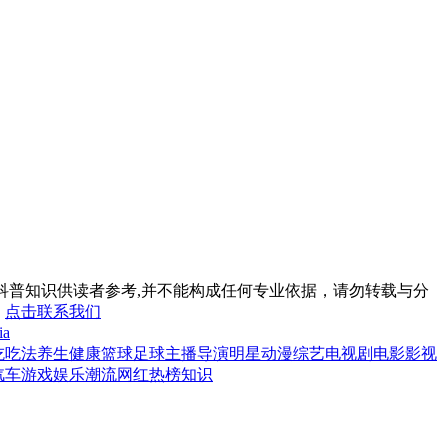
科普知识供读者参考,并不能构成任何专业依据，请勿转载与分
。
点击联系我们
ia
吃
吃法
养生
健康
篮球
足球
主播
导演
明星
动漫
综艺
电视剧
电影
影视
汽车
游戏
娱乐
潮流
网红
热榜
知识