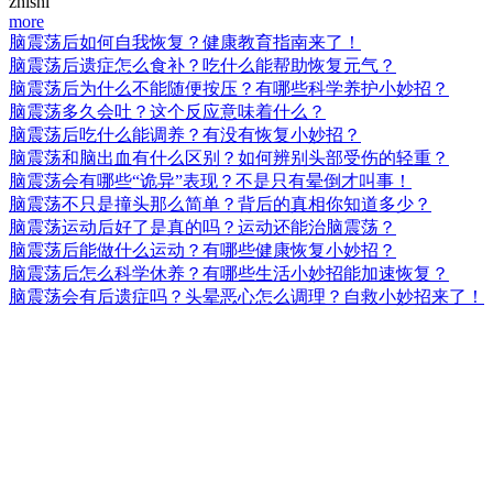
zhishi
more
脑震荡后如何自我恢复？健康教育指南来了！
脑震荡后遗症怎么食补？吃什么能帮助恢复元气？
脑震荡后为什么不能随便按压？有哪些科学养护小妙招？
脑震荡多久会吐？这个反应意味着什么？
脑震荡后吃什么能调养？有没有恢复小妙招？
脑震荡和脑出血有什么区别？如何辨别头部受伤的轻重？
脑震荡会有哪些“诡异”表现？不是只有晕倒才叫事！
脑震荡不只是撞头那么简单？背后的真相你知道多少？
脑震荡运动后好了是真的吗？运动还能治脑震荡？
脑震荡后能做什么运动？有哪些健康恢复小妙招？
脑震荡后怎么科学休养？有哪些生活小妙招能加速恢复？
脑震荡会有后遗症吗？头晕恶心怎么调理？自救小妙招来了！