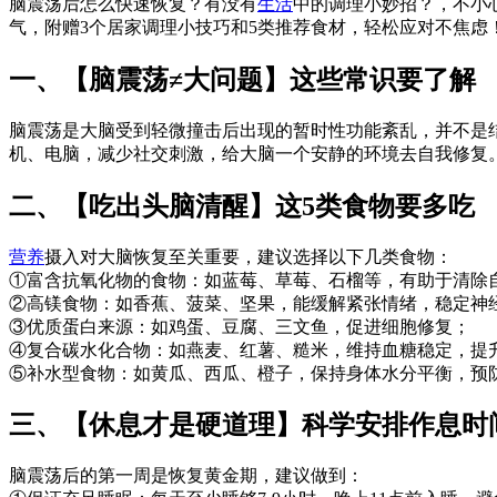
脑震荡后怎么快速恢复？有没有
生活
中的调理小妙招？，不小
气，附赠3个居家调理小技巧和5类推荐食材，轻松应对不焦虑
一、【脑震荡≠大问题】这些常识要了解
脑震荡是大脑受到轻微撞击后出现的暂时性功能紊乱，并不是
机、电脑，减少社交刺激，给大脑一个安静的环境去自我修复
二、【吃出头脑清醒】这5类食物要多吃
营养
摄入对大脑恢复至关重要，建议选择以下几类食物：
①富含抗氧化物的食物：如蓝莓、草莓、石榴等，有助于清除
②高镁食物：如香蕉、菠菜、坚果，能缓解紧张情绪，稳定神
③优质蛋白来源：如鸡蛋、豆腐、三文鱼，促进细胞修复；
④复合碳水化合物：如燕麦、红薯、糙米，维持血糖稳定，提
⑤补水型食物：如黄瓜、西瓜、橙子，保持身体水分平衡，预
三、【休息才是硬道理】科学安排作息时
脑震荡后的第一周是恢复黄金期，建议做到：