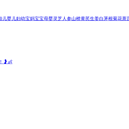
胎儿
婴儿
妇幼
宝妈
宝宝
母婴
灵芝
人参
山楂
黄芪
生姜
白茅根
菊花
薏
🤰👶