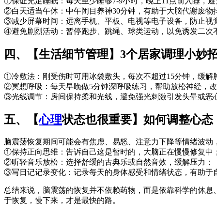
①保证充足睡眠：每天至少睡够7-9小时，晚上11点前入睡，
②白天适当午休：中午闭目养神30分钟，有助于大脑代谢废物
③减少屏幕时间：远离手机、平板、电视等电子设备，防止视
④避免剧烈活动：暂停跑步、跳绳、球类运动，以免诱发二次
四、【生活细节管理】3个居家调理小妙
①冷敷法：刚受伤时可用冰袋敷头，每次不超过15分钟，缓解
②冥想呼吸：每天早晚做5分钟深呼吸练习，帮助放松神经，
③光线调节：房间保持柔和光线，避免强光刺激引发头晕或恶
五、【
心理
状态也很重要】如何调整心态
脑震荡恢复期间可能会有焦虑、易怒、注意力下降等情绪波动
①保持正向思维：告诉自己这是暂时的，大脑正在慢慢修复中
②听轻音乐放松：选择舒缓的古典乐或自然音效，缓解压力；
③写日记记录变化：记录每天的身体感受和情绪状态，有助于
总结来说，脑震荡的恢复并不依赖药物，而是依靠科学的休息
于恢复，慢下来，才是最快的路。