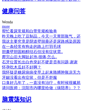
健康问答
Wenda
more
帮忙看尿常规和白带常规检验单
昨天晚上吃了豆制品，今天一天胃部胀气，还
我这主要究竟是阴道壁脱垂还是尿路感染原因
在一条经常有狗走的路上打羽毛球
胆囊壁胆固粗醇结石但没有症状需..
爬完山后大脚趾起泡,很痛,怎么..
石牙位置长出白色突起不硬是否有问题,谢谢
怀孕吃木瓜好不好啊？
我怀疑是糖尿病病变早上起来胳膊肿胀凉无力
牙龈没看出有症状，但是不舒服
口臭好几年了，一直没有治疗，有时候很尴尬
请问医师：沈阳市内哪里给做（痰陪养）？？
脑震荡知识