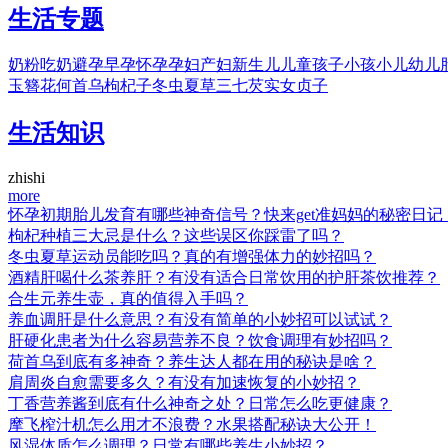
生活专题
奶粉
吃奶
避孕
早孕
怀孕
孕妇
产妇
新生儿
儿童
孩子
小孩
小儿
幼儿
玉簪花
何首乌
枸杞子
冬虫夏草
三七
芡实
女贞子
生活知识
zhishi
more
怀孕初期胎儿发育有哪些神奇信号？快来get准妈妈的秘密日记！
枸杞种植三大忌是什么？这些误区你踩雷了吗？
冬虫夏草运动员能吃吗？真的有增强体力的妙招吗？
酒精肝喝什么茶养肝？有没有适合日常饮用的护肝茶饮推荐？
合生元养生壶，真的值得入手吗？
养血调肝是什么意思？有没有简单的小妙招可以试试？
肝硬化患者为什么容易营养不良？饮食调理有妙招吗？
荷首乌到底有多神奇？养生达人都在用的秘诀是啥？
肩周炎自愈需要多久？有没有加速恢复的小妙招？
丁香营养酱到底有什么神奇之处？日常怎么吃更健康？
摩飞榨汁机怎么用才不浪费？水果搭配秘诀大公开！
风湿体质怎么调理？日常有哪些养生小妙招？