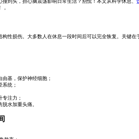
心撞到头，担心脑震荡影响日常生活？别慌！本文从科学休息、
！，
结构性损伤。大多数人在休息一段时间后可以完全恢复。关键在于
。
自由基，保护神经细胞；
经系统；
升专注力；
防脱水加重头痛。
间