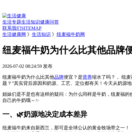
生活专题
生活知识
健康问答
联系我们
SITEMAP
生活健康网
》
生活知识
》
纽麦福牛奶网
纽麦福牛奶为什么比其他品牌
2026-07-02 08:24:59
发布
纽麦福牛奶为什么比其他
品牌
便宜？是
营养
缩水了吗？， 纽麦
题？”其实背后原因和奶源、工艺、定位都有关！今天从奶源
姐妹们是不是也有这样的疑问：为什么同样是牛奶，纽麦福的
自己的牛奶哦～✨
一、🌿奶源地决定成本差异
纽麦福牛奶来自新西兰，那可是全球公认的黄金牧场带之一！