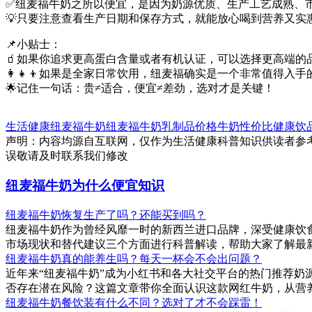
✅纽麦福牛奶之所以便宜，是因为奶源优质、生产工艺成熟、
💡只要注意查看生产日期和保存方式，就能放心喝到营养又实
📌小贴士：
🧃如果你追求更高蛋白含量或者有机认证，可以选择更高端的
👩‍👧‍👦如果是全家日常饮用，纽麦福确实是一个非常值得入
🌟记住一句话：贵≠适合，便宜≠差劲，选对才是关键！
生活健康
纽麦福牛奶
纽麦福牛奶
乳制品价格
牛奶性价比
健康饮
声明：内容均源自互联网，仅作为生活健康科普知识供读者参
误敬请及时联系我们修改
纽麦福牛奶为什么便宜知识
纽麦福牛奶恢复生产了吗？还能买到吗？
纽麦福牛奶作为曾经风靡一时的新西兰进口品牌，深受健康饮
市场现状和替代建议三个方面进行科普解读，帮助大家了解最
纽麦福牛奶真的能养生吗？每天一杯会不会出问题？
近年来“纽麦福牛奶”成为小红书和各大社交平台的热门推荐奶
否存在潜在风险？这篇文章带你全面认识这款网红牛奶，从营
纽麦福牛奶餐饮装有什么不同？选对了才不会踩雷！