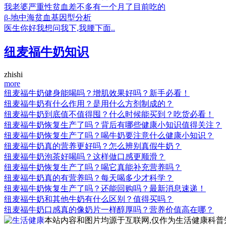
我老婆严重性贫血差不多有一个月了目前吃的
β-地中海贫血基因型分析
医生你好我想问我下,我腰下面..
纽麦福牛奶知识
zhishi
more
纽麦福牛奶健身能喝吗？增肌效果好吗？新手必看！
纽麦福牛奶有什么作用？是用什么方剂制成的？
纽麦福牛奶到底值不值得囤？什么时候能买到？吃货必看！
纽麦福牛奶恢复生产了吗？背后有哪些健康小知识值得关注？
纽麦福牛奶恢复生产了吗？喝牛奶要注意什么健康小知识？
纽麦福牛奶真的营养更好吗？怎么辨别真假牛奶？
纽麦福牛奶泡茶好喝吗？这样做口感更顺滑？
纽麦福牛奶恢复生产了吗？喝它真能补充营养吗？
纽麦福牛奶真的有营养吗？每天喝多少才科学？
纽麦福牛奶恢复生产了吗？还能回购吗？最新消息速递！
纽麦福牛奶和其他牛奶有什么区别？值得买吗？
纽麦福牛奶口感真的像奶片一样醇厚吗？营养价值高在哪？
本站内容和图片均源于互联网,仅作为生活健康科