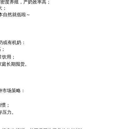
低密度养殖，产奶效率高；
大；
本自然就低啦～
奶或有机奶：
高；
常饮用；
家庭长期囤货。
种市场策略：
习惯；
存压力。