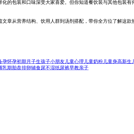
样化的包装和口味深受大家喜爱。但你知道餐饮装与其他包装有
篇文章从营养结构、饮用人群到汤剂搭配，带你全方位了解这款
备孕
怀孕初期
月子
生孩子
小朋友
儿童心理
儿童奶粉
儿童身高
新生
哺乳期
胎盘
排卵
辅食
尿不湿
纸尿裤
早教
亲子