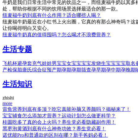
牛奶是我们日常生活中常见的饮品之一，而纽麦福牛奶以其多
处，帮助你根据不同的饮用场景选择最适合的那一款。
纽麦福牛奶到底有什么作用？适合哪些人喝？
纽麦福牛奶最近在小红书上火出圈，它真的有那么神奇吗？这
让你喝得明白又安心。
纽麦福牛奶真的值得囤吗？怎么喝才不浪费营养？
生活专题
飞机杯
避孕套
充气娃娃
男宝宝
女宝宝
宝宝发烧
生宝宝
宝宝取名
产检
保胎
唐氏综合征
预产期
孕期
孕期筛查
孕早期
孕中期
孕晚期
生活知识
zhishi
more
雷鱼营养到底有多顶？吃它真能补脑又养颜吗？揭秘来了！
宝宝辅食怎么添加才营养？运动计划怎么做更科学？
桂圆吃多了真的会上火吗？养生党必看隐藏副作用！
黑枣泡黄酒到底有什么神奇功效？养生党必看！
诺优能Pro和普通款的区别在哪？新手爸妈必看！