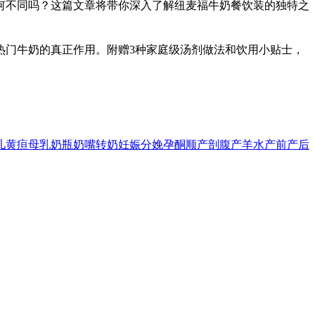
何不同吗？这篇文章将带你深入了解纽麦福牛奶餐饮装的独特之
热门牛奶的真正作用。附赠3种家庭级汤剂做法和饮用小贴士，
儿黄疸
母乳
奶瓶
奶嘴
转奶
妊娠
分娩
孕酮
顺产
剖腹产
羊水
产前
产后