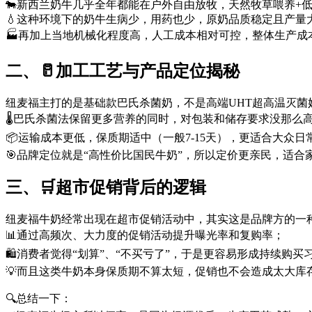
🐄新西兰奶牛几乎全年都能在户外自由放牧，天然牧草喂养+
💧这种环境下的奶牛生病少，用药也少，原奶品质稳定且产量
🏭再加上当地机械化程度高，人工成本相对可控，整体生产成
二、🥛加工工艺与产品定位揭秘
纽麦福主打的是基础款巴氏杀菌奶，不是高端UHT超高温灭菌
🌡️巴氏杀菌法保留更多营养的同时，对包装和储存要求没那么
📦运输成本更低，保质期适中（一般7-15天），更适合大众日
🎯品牌定位就是“高性价比国民牛奶”，所以定价更亲民，适合
三、🛒超市促销背后的逻辑
纽麦福牛奶经常出现在超市促销活动中，其实这是品牌方的一
📊通过高频次、大力度的促销活动提升曝光率和复购率；
🛍️消费者觉得“划算”、“不买亏了”，于是更容易形成持续购买
💡而且这类牛奶本身保质期不算太短，促销也不会造成太大库
🔍总结一下：