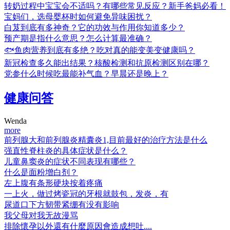
转奶过程中宝宝会不适吗？有哪些常见反应？新手爸妈必看！
宝妈们，选母婴杯时如何避免异味困扰？
白芨到底有多神奇？它的功效与作用你知道多少？
预产期是指什么意思？怎么计算最准确？
🐟鱼肉营养到底有多绝？吃对真的能变美变健康吗？
新冠检查多久能出结果？核酸检测和抗原检测区别在哪？
党参什么时候吃最能补气血？早晨还是晚上？
健康问答
Wenda
more
前列腺大和前列腺炎精囊炎1,目前最好的治疗方法是什么
强直性脊柱炎的具体症状是什么？
儿童鼻窦炎的症状不同表现有哪些？
什么是面粉增白剂？
左上腹有条形硬块按着疼痛
一上火，做过烤瓷冠的牙根就鼓包，发炎，有
尿道口下方韧带紧绷有没有影响
我父母对我无故漫骂
排除懷孕以外還有什麼原因會造成想吐....