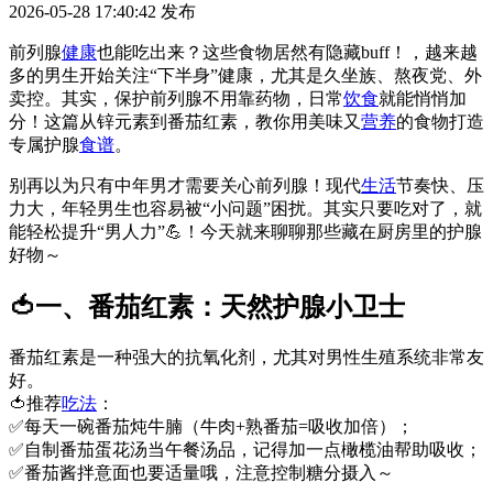
2026-05-28 17:40:42
发布
前列腺
健康
也能吃出来？这些食物居然有隐藏buff！，越来越
多的男生开始关注“下半身”健康，尤其是久坐族、熬夜党、外
卖控。其实，保护前列腺不用靠药物，日常
饮食
就能悄悄加
分！这篇从锌元素到番茄红素，教你用美味又
营养
的食物打造
专属护腺
食谱
。
别再以为只有中年男才需要关心前列腺！现代
生活
节奏快、压
力大，年轻男生也容易被“小问题”困扰。其实只要吃对了，就
能轻松提升“男人力”💪！今天就来聊聊那些藏在厨房里的护腺
好物～
🍅一、番茄红素：天然护腺小卫士
番茄红素是一种强大的抗氧化剂，尤其对男性生殖系统非常友
好。
🍅推荐
吃法
：
✅每天一碗番茄炖牛腩（牛肉+熟番茄=吸收加倍）；
✅自制番茄蛋花汤当午餐汤品，记得加一点橄榄油帮助吸收；
✅番茄酱拌意面也要适量哦，注意控制糖分摄入～