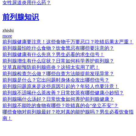
女性尿道炎用什么药？
前列腺知识
zhishi
more
前列腺健康要注意！这些食物千万要忌口？吃错后果太严重！
前列腺最怕吃什么食物？饮食禁忌有哪些要注意的？
前列腺健康有什么先兆？男生必看的求生信号！
前列腺增生有什么症状？日常如何科学养护前列腺？
甘草真能预防前列腺癌炎？这招太实用了吧！
前列腺检查怎么做？哪些自查方法能提前发现异常？
前列腺是什么？它出问题时身体会发出哪些信号？
前列腺问题原来是这些原因引起的？年轻人也要注意！
前列腺不适喝什么茶改善？日常饮茶有哪些健康小妙招？
前列腺喝什么汤好？日常饮食如何养护前列腺健康？
前列腺不能吃的食物有哪些？吃错真的会“坐立不安”？
哪些食物对前列腺最好？吃对真的能护腺吗？男生必看饮食指
南！