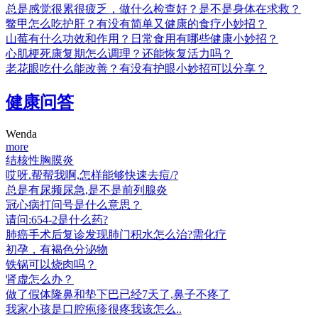
总是感觉很累很疲乏，做什么检查好？是不是身体在求救？
鳖甲怎么吃护肝？有没有简单又健康的食疗小妙招？
山莓有什么功效和作用？日常食用有哪些健康小妙招？
心肌梗死康复期怎么调理？还能恢复活力吗？
老花眼吃什么能改善？有没有护眼小妙招可以分享？
健康问答
Wenda
more
结核性胸膜炎
哎呀.帮帮我啊,怎样能够快速去痘/?
总是有尿频尿急,是不是前列腺炎
冠心病打问号是什么意思？
请问:654-2是什么药?
肺癌手术后复诊发现肺门积水怎么治?需化疗
初孕，有褐色分泌物
铁锅可以烧肉吗？
肾虚怎么办？
做了假体隆鼻和垫下巴已经7天了,鼻子不疼了
我家小孩是口腔疱疹很疼我该怎么..