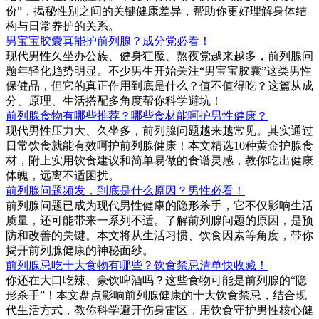
份”，揭秘性别之间的关键健康差异，帮助你更好理解身体结
构与日常养护的关系。
男宝宝胶囊真能护前列腺？成分党必看！
现代男性久坐办公族、健身狂魔、熬夜党越来越多，前列腺问
题年轻化趋势明显。不少男生开始关注“男宝宝胶囊”这类男性
保健品，但它的真正作用到底是什么？值不值得吃？这篇从成
分、原理、生活搭配多角度帮你科学避坑！
前列腺食物有哪些推荐？哪些食材能呵护男性健康？
现代男性压力大、久坐多，前列腺问题越来越常见。其实通过
日常饮食就能有效呵护前列腺健康！本文精选10种黄金护腺食
材，附上实用饮食建议和简单易做的食谱灵感，教你吃出健康
体魄，远离不适困扰。
前列腺问题频发，到底是什么原因？男性必看！
前列腺问题已成为现代男性健康的隐形杀手，它不仅影响生活
质量，还可能带来一系列不适。了解前列腺问题的原因，是预
防和改善的关键。本文将从生活习惯、饮食因素等角度，带你
揭开前列腺健康的神秘面纱。
前列腺忌吃十大食物有哪些？饮食禁忌清单快收藏！
你还在大口吃辣、豪饮啤酒吗？这些食物可能是前列腺的“隐
形杀手”！本文盘点影响前列腺健康的十大饮食禁忌，结合现
代生活方式，教你科学避开伤身雷区，用饮食守护男性核心健