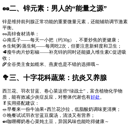
🥜二、锌元素：男人的“能量之源”
锌是维持前列腺正常功能的重要微量元素，还能辅助调节激素
平衡。
🥜高锌食材清单：
🌰南瓜子——每天一小把（约30g），不要炒焦的更健康；
🍚生蚝粥/蒸生蚝——每周吃2次，但要注意新鲜度和卫生；
🥩瘦牛肉片炒彩椒——补充锌的同时还能摄入维生素C促进吸
收；
🌾全谷类主食如糙米、燕麦也是不错的选择哦～
🥦三、十字花科蔬菜：抗炎又养腺
西兰花、羽衣甘蓝、卷心菜这些“绿战士”，富含植物化学物
质，能有效减少炎症反应，对整体代谢也有
好处
。
🥬实用搭配建议：
🥗早餐来一份牛油果+西兰花沙拉，低脂酸奶调味更清爽；
🍲晚餐试试羽衣甘蓝豆腐汤，清淡又有营养；
🍛咖喱椰奶卷心菜炖土豆，异国风味也能吃得健康～