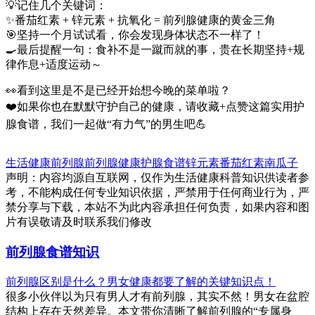
💡记住几个关键词：
✨番茄红素 + 锌元素 + 抗氧化 = 前列腺健康的黄金三角
🎯坚持一个月试试看，你会发现身体状态不一样了！
🍳最后提醒一句：食补不是一蹴而就的事，贵在长期坚持+规
律作息+适度运动～
👀看到这里是不是已经开始想今晚的菜单啦？
❤️如果你也在默默守护自己的健康，请收藏+点赞这篇实用护
腺食谱，我们一起做“有力气”的男生吧💪
生活健康
前列腺
前列腺健康
护腺食谱
锌元素
番茄红素
南瓜子
声明：内容均源自互联网，仅作为生活健康科普知识供读者参
考，不能构成任何专业知识依据，严禁用于任何商业行为，严
禁分享与下载，本站不为此内容承担任何负责，如果内容和图
片有误敬请及时联系我们修改
前列腺食谱知识
前列腺区别是什么？男女健康都要了解的关键知识点！
很多小伙伴以为只有男人才有前列腺，其实不然！男女在盆腔
结构上存在天然差异。本文带你清晰了解前列腺的“专属身