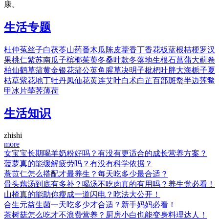
康。
生活专题
杜仲
菟丝子
白茯苓
山药
番木瓜
陈皮
藿香
丁香花
板蓝根
桔梗
罗汉
果
桃仁
紫苏
南瓜子
槟榔
茱萸
冬桑叶
款冬
落地生根
石菖蒲
大蓟
卷
柏
仙鹤草
蒲黄
金银花
蒲公英
鱼腥草
决明子
枇杷叶
胖大海
栀子
夏
枯草
紫花地丁
牡丹
凤仙花
黄连
艾叶
白术
白芷
百部
斑蝥
半边莲
鳖
甲
冰片
荸荠
薄荷
生活知识
zhishi
more
女宝宝长期喝羊奶粉好吗？有没有更适合的成长营养方案？
菠萝真的能缓解疲劳吗？有没有科学依据？
薏苡仁怎么搭配才最养生？每天吃多少最合适？
骨头藕汤到底有多补？喝汤不吃肉真的有用吗？养生党必看！
山楂真的能助你瘦成一道闪电？吃法大公开！
合生元益生菌一天吃多少才合适？新手妈妈必看！
茶树菇怎么吃才不浪费营养？厨房小白也能变身料理达人！