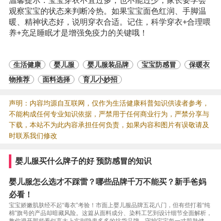
温馨提示：宝宝穿衣不宜过多，也不能过少，家长要学会
观察宝宝的状态来判断冷热。如果宝宝面色红润、手脚温
暖、精神状态好，说明穿衣合适。记住，科学穿衣+合理喂
养+充足睡眠才是增强免疫力的关键哦！
生活健康
婴儿服
婴儿服装品牌
宝宝防感冒
保暖衣
物推荐
面料选择
育儿小妙招
声明：内容均源自互联网，仅作为生活健康科普知识供读者参考，
不能构成任何专业知识依据，严禁用于任何商业行为，严禁分享与
下载，本站不为此内容承担任何负责，如果内容和图片有误敬请及
时联系我们修改
婴儿服买什么牌子的好 预防感冒的知识
婴儿服怎么选才不踩雷？哪些品牌千万不能买？新手爸妈
必看！
宝宝娇嫩肌肤经不起“毒衣”考验！市面上婴儿服品牌五花八门，但有些打着“纯
棉”旗号的产品却暗藏风险。这篇从面料成分、染料工艺到设计细节全面解析，