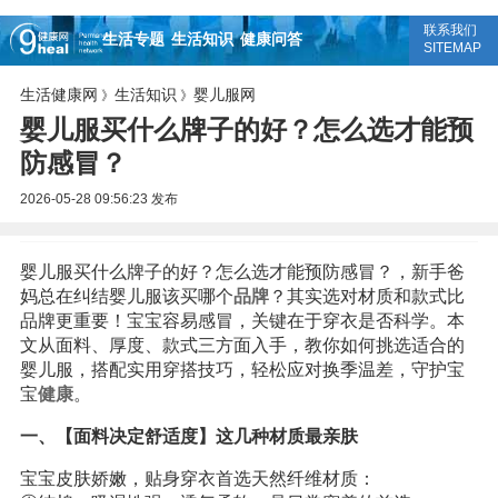
联系我们
生活专题
生活知识
健康问答
SITEMAP
生活健康网
生活知识
婴儿服网
》
》
婴儿服买什么牌子的好？怎么选才能预
防感冒？
2026-05-28 09:56:23
发布
婴儿服买什么牌子的好？怎么选才能预防感冒？，新手爸
妈总在纠结婴儿服该买哪个
品牌
？其实选对材质和款式比
品牌更重要！宝宝容易感冒，关键在于穿衣是否科学。本
文从面料、厚度、款式三方面入手，教你如何挑选适合的
婴儿服，搭配实用穿搭技巧，轻松应对换季温差，守护宝
宝
健康
。
一、【面料决定舒适度】这几种材质最亲肤
宝宝皮肤娇嫩，贴身穿衣首选天然纤维材质：