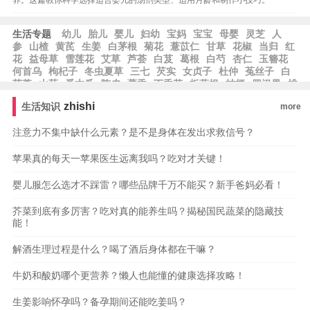
养。这篇教你科学选择适合婴儿的汤剂类型、适用月龄和制作小技巧。
生活专题
幼儿
胎儿
婴儿
妇幼
宝妈
宝宝
母婴
灵芝
人
参
山楂
黄芪
生姜
白茅根
菊花
薏苡仁
甘草
花椒
当归
红
花
益母草
雪莲花
艾草
芦荟
白芨
葛根
白芍
杏仁
玉簪花
何首乌
枸杞子
冬虫夏草
三七
芡实
女贞子
杜仲
菟丝子
白
茯苓
山药
番木瓜
陈皮
藿香
丁香花
板蓝根
桔梗
罗汉果
桃
仁
zhishi
生活知识
more
注意力不集中缺什么元素？是不是身体在发出求救信号？
苹果真的每天一苹果医生远离我吗？吃对才关键！
婴儿服怎么选才不踩雷？哪些品牌千万不能买？新手爸妈必看！
芥菜到底有多厉害？吃对真的能养生吗？揭秘国民蔬菜的隐藏技
能！
解酒生理过程是什么？喝了酒后身体都在干嘛？
牛奶和酸奶哪个更营养？懒人也能懂的健康选择攻略！
生姜影响怀孕吗？备孕期间还能吃姜吗？