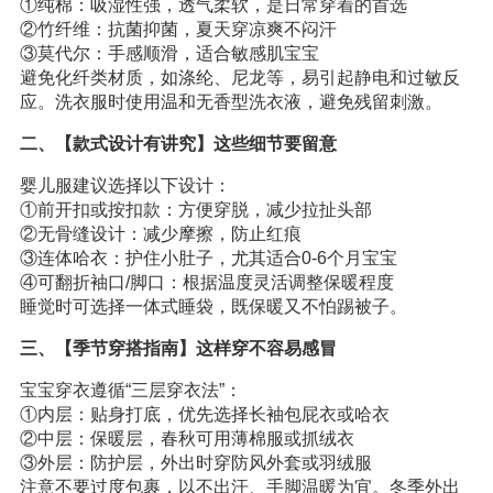
①纯棉：吸湿性强，透气柔软，是日常穿着的首选
②竹纤维：抗菌抑菌，夏天穿凉爽不闷汗
③莫代尔：手感顺滑，适合敏感肌宝宝
避免化纤类材质，如涤纶、尼龙等，易引起静电和过敏反
应。洗衣服时使用温和无香型洗衣液，避免残留刺激。
二、【款式设计有讲究】这些细节要留意
婴儿服建议选择以下设计：
①前开扣或按扣款：方便穿脱，减少拉扯头部
②无骨缝设计：减少摩擦，防止红痕
③连体哈衣：护住小肚子，尤其适合0-6个月宝宝
④可翻折袖口/脚口：根据温度灵活调整保暖程度
睡觉时可选择一体式睡袋，既保暖又不怕踢被子。
三、【季节穿搭指南】这样穿不容易感冒
宝宝穿衣遵循“三层穿衣法”：
①内层：贴身打底，优先选择长袖包屁衣或哈衣
②中层：保暖层，春秋可用薄棉服或抓绒衣
③外层：防护层，外出时穿防风外套或羽绒服
注意不要过度包裹，以不出汗、手脚温暖为宜。冬季外出