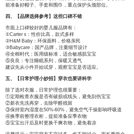
前准备好帽子、手套和围巾，重点保护头颈部位。
四、【品牌选择参考】这些口碑不错
市面上口碑较好的婴儿服品牌有：
①Carter s：性价比高，款式多样
②H&M Baby：环保面料，价格亲民
③Babycare：国产品牌，注重细节设计
④全棉时代：医用级标准，适合敏感肌宝宝
⑤良良：专注睡眠系列，保暖又透气
建议先从小件开始试穿，观察宝宝是否适应。
五、【日常护理小妙招】穿衣也要讲科学
除了选对衣服，日常护理也很重要：
①定期检查衣服是否有破损或线头，避免刮伤宝宝
②新衣先洗再穿，去除甲醛残留
③保持室内湿度在50%-60%，避免空气干燥影响呼吸道
④换季前整理衣柜，提前准备应季衣物
⑤宝宝出汗后及时更换干爽衣物，避免着凉