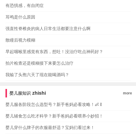
有恐惧感，有自闭症
耳鸣是什么原因
强直性脊椎炎的病人日常生活都要注意什么啊
散瞳后视力模糊
早起咽喉里感觉有东西，想吐！没治疗吃点神药好？
拍片检查还是模糊接下来要怎么治疗
我输了头孢六天了现在能喝酒吗？
zhishi
婴儿服知识
more
婴儿服各阶段怎么选型号？新手爸妈必看攻略！👶🍼
婴儿辅食怎么吃才科学？新手爸妈必看喂养小妙招！
婴儿穿什么牌子的衣服最舒适？宝妈们看过来！