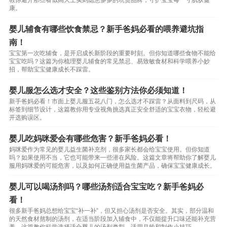
教你避开那些看似高大上实则隐患多多的坑货品牌，守护宝宝每一寸肌肤健
康。
婴儿辅食有哪些饮食禁忌？新手爸妈必看的喂养避坑指
南！
宝宝第一次吃辅食，是开启成长新阶段的重要时刻。但你知道哪些食物不能给
宝宝吃吗？这篇为你梳理婴儿辅食的常见禁忌、易致敏食材和科学喂养小妙
招，帮助宝宝健康成长不踩雷。
婴儿服怎么选才安全？这些鉴别方法你必须知道！
新手爸妈必看！市面上婴儿服五花八门，怎么选才不踩雷？从面料到尺码，从
标签到细节设计，这篇教你用专业视角挑选真正安全舒适的宝宝衣物，轻松避
开选购误区。
婴儿吃妈咪爱会有哪些危害？新手爸妈必看！
妈咪爱作为常见的婴儿益生菌补充剂，很多家长都会给宝宝使用。但你知道
吗？如果使用不当，它也可能带来一些潜在风险。这篇文章将帮助你了解婴儿
服用妈咪爱的可能危害，以及如何正确使用益生菌产品，确保宝宝健康成长。
婴儿可以喝汤剂吗？哪些汤剂适合宝宝吃？新手爸妈必
看！
很多新手爸妈总想给宝宝“补一补”，但又担心汤剂是否安全。其实，部分温和
的天然食材熬制的汤剂，在适当阶段加入辅食中，不仅能提升口味还能补充营