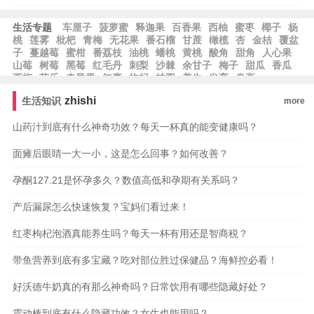
生活专题
车厘子
菠萝蜜
释迦果
百香果
西柚
蜜枣
椰子
杨
桃
莲雾
枇杷
青梅
无花果
番石榴
甘蔗
橄榄
杏
金桔
覆盆
子
蔓越莓
蜜柑
番荔枝
油桃
蟠桃
黄桃
酸角
甜角
人心果
山莓
树莓
黑莓
红毛丹
刺梨
沙棘
余甘子
梅子
甜瓜
香瓜
西梅
芭乐
奇异果
红枣
枸杞
桂圆
养生
发育
身高
zhishi
生活知识
more
山药汁到底有什么神奇功效？每天一杯真的能变健康吗？
面瘫后眼睛一大一小，这是怎么回事？如何改善？
孕酮127.21是怀孕多久？数值高低和孕期有关系吗？
产后漏尿怎么快速恢复？宝妈们看过来！
红枣枸杞泡酒真能养生吗？每天一杯有用还是智商税？
带鱼营养到底有多宝藏？吃对部位胜过保健品？海鲜控必看！
好沃德牛奶真的有那么神奇吗？日常饮用有哪些隐藏好处？
震动棒到底有什么隐藏功效？女生也能用吗？