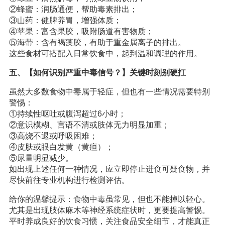
②蜂蜜：润肠通便，帮助毒素排出；
③山药：健脾养胃，增强体质；
④苹果：富含果胶，吸附肠道有害物质；
⑤海带：含有褐藻胶，有助于重金属离子的排出。
这些食材可搭配入日常饮食中，起到温和调理的作用。
五、【如何识别严重中毒信号？】关键时刻别硬扛
虽然大多数食物中毒属于轻症，但也有一些情况需要特别
警惕：
①持续性呕吐或腹泻超过6小时；
②意识模糊、言语不清或肢体无力明显加重；
③高烧不退或呼吸困难；
④皮肤或眼白发黄（黄疸）；
⑤尿量明显减少。
如出现上述任何一种情况，应立即停止进食可疑食物，并
尽快前往专业机构进行检测评估。
给你的温馨提示：食物中毒虽常见，但也不能掉以轻心。
尤其是出现肢体麻木等神经系统症状时，更要提高警惕。
平时养成良好的饮食习惯，关注食品安全细节，才能真正