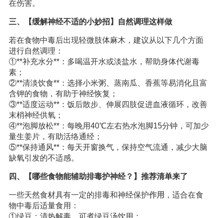
在伤害。
三、【缓解神经不适的小妙招】自然调理这样做
若在食物中毒后出现轻微肢体麻木，建议从以下几个方面
进行自然调理：
①**补充水分**：多喝温开水或淡盐水，帮助身体代谢毒
素；
②**清淡饮食**：选择小米粥、蒸南瓜、香蕉等易消化且富
含钾的食物，有助于神经恢复；
③**适度运动**：饭后散步、伸展四肢促进血液循环，改善
末梢神经供氧；
④**泡脚放松**：每晚用40℃左右热水泡脚15分钟，可加少
量生姜片，有助活络通经；
⑤**保持通风**：每天开窗换气，保持空气流通，减少大脑
缺氧引发的不适感。
四、【哪些食物能辅助排毒护神经？】推荐清单来了
一些天然食材具有一定的排毒和神经保护
作用
，适合在食
物中毒后适量食用：
①绿豆：清热解毒，可煮绿豆汤饮用；