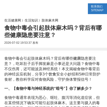
联系我们
生活专题
生活知识
健康问答
SITEMAP
生活健康网
生活知识
肢体麻木网
》
》
食物中毒会引起肢体麻木吗？背后有哪
些健康隐患要注意？
2026-07-02 19:53:37
发布
食物中毒会引起肢体麻木吗？背后有哪些
健康
隐患要注
意？，吃坏肚子后手脚发麻是小事还是大问题？食物中毒
不仅伤胃，还可能波及神经系统！本文揭秘食物中毒背后
的神经反应机制，分享3个
饮食
安全小妙招和5种日常防护
食材，教你科学应对食物风险，守护身体警报信号！
一、【食物中毒与神经系统的“暗号”】你了解多少？
食物中毒通常表现为恶心、呕吐、腹泻等消化道症状，但
在某些情况下确实可能引起肢体麻木。这主要与摄入的毒