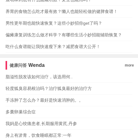
养胃的食物怎么吃才最有效？懒人也能轻松做的健脾食谱！
男性更年期也能快速恢复？这些小妙招你get了吗？
偏瘫康复训练怎么做才科学？有哪些生活小妙招能辅助恢复？
吃什么食谱能让我快速瘦下来？减肥食谱大公开！
Wenda
健康问答
more
脂溢性脱发该如何治疗，该选用何..
轻度狐臭容易根治吗？治疗狐臭最好的治疗方
手冻肿了怎么办？最好是快速消肿的。。
多囊卵巢综合症
我妈是心绞痛患者,长期服用黄芪,丹参
身上有淤青，饮食睡眠都正常:一年