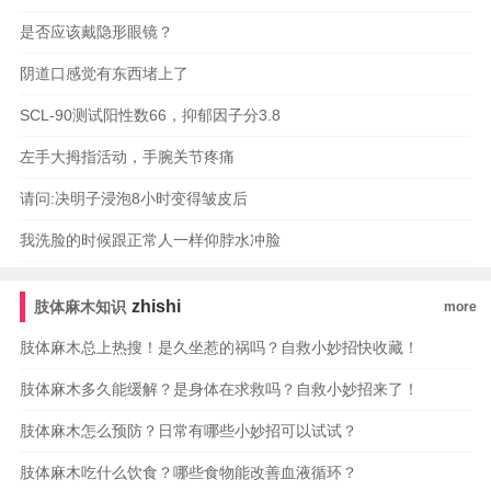
是否应该戴隐形眼镜？
阴道口感觉有东西堵上了
SCL-90测试阳性数66，抑郁因子分3.8
左手大拇指活动，手腕关节疼痛
请问:决明子浸泡8小时变得皱皮后
我洗脸的时候跟正常人一样仰脖水冲脸
zhishi
肢体麻木知识
more
肢体麻木总上热搜！是久坐惹的祸吗？自救小妙招快收藏！
肢体麻木多久能缓解？是身体在求救吗？自救小妙招来了！
肢体麻木怎么预防？日常有哪些小妙招可以试试？
肢体麻木吃什么饮食？哪些食物能改善血液循环？