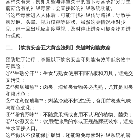
素种类有关，例如某些海洋鱼类中的雪卡毒素或部分野生
蘑菇含有的神经毒素，会直接影响神经系统功能。
当这些毒素进入人体后，可能干扰神经传导路径，导致手
脚发麻、头晕、视力模糊等症状。虽然这类情况相对少
见，但一旦出现应高度重视，及时停止进食可疑食物并进
行观察。
二、【饮食安全五大黄金法则】关键时刻能救命
预防胜于治疗，掌握以下饮食安全守则能有效降低食物中
毒风险：
①**生熟分开**：生食与熟食使用不同砧板和刀具，避免交
叉污染；
②**彻底加热**：肉类、海鲜类食物务必煮熟，尤其是贝类
和淡水鱼；
③**注意保质期**：剩菜冷藏不超过2天，食用前检查气味
与颜色变化；
④**谨慎野味**：不随意采摘或食用不认识的植物、菌类；
⑤**水源安全**：饮用煮沸后的水或正规
品牌
瓶装水，避免
生水直接入口。
这些做法不仅能保护肠胃，还能避免毒素对神经系统的潜