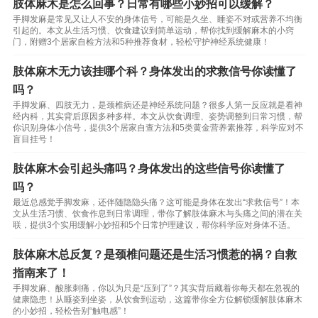
肢体麻木是怎么回事？日常有哪些小妙招可以缓解？
手脚发麻是常见又让人不安的身体信号，可能是久坐、睡姿不对或营养不均衡
引起的。本文从生活习惯、饮食建议到简单运动，帮你找到缓解麻木的小窍
门，附赠3个居家自检方法和5种推荐食材，轻松守护神经系统健康！
肢体麻木无力该挂哪个科？身体发出的求救信号你读懂了
吗？
手脚发麻、四肢无力，是颈椎病还是神经系统问题？很多人第一反应就是看神
经内科，其实背后原因多种多样。本文从饮食调理、姿势调整到日常习惯，帮
你识别身体小信号，提供3个居家自查方法和5类黄金营养素推荐，科学应对不
盲目挂号！
肢体麻木会引起头痛吗？身体发出的这些信号你读懂了
吗？
最近总感觉手脚发麻，还伴随隐隐头痛？这可能是身体在发出“求救信号”！本
文从生活习惯、饮食作息到日常调理，带你了解肢体麻木与头痛之间的潜在关
联，提供3个实用缓解小妙招和5个日常护理建议，帮你科学应对身体不适。
肢体麻木总反复？是颈椎问题还是生活习惯惹的祸？自救
指南来了！
手脚发麻、酸胀刺痛，你以为只是“压到了”？其实背后藏着你每天都在忽视的
健康隐患！从睡姿到坐姿，从饮食到运动，这篇带你全方位解锁缓解肢体麻木
的小妙招，轻松告别“触电感”！