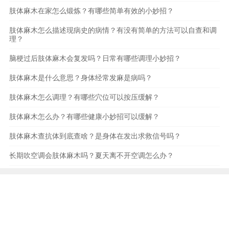
肢体麻木在家怎么锻炼？有哪些简单有效的小妙招？
肢体麻木怎么描述现病史的病情？有没有简单的方法可以自查和调
理？
脑梗过后肢体麻木会复发吗？日常有哪些调理小妙招？
肢体麻木是什么意思？身体经常发麻是病吗？
肢体麻木怎么调理？有哪些穴位可以按压缓解？
肢体麻木怎么办？有哪些健康小妙招可以缓解？
肢体麻木查抗体到底查啥？是身体在发出求救信号吗？
长期吹空调会肢体麻木吗？夏天离不开空调怎么办？
本站内容和图片均源于互联网,仅作为生活健康科普知识
供读者参考,并不能构成任何专业依据，请勿转载与分
享，如有内容和图片有误请及时联系本站处理。
点击联系
我们
健康知识
健康问答
文化
旅游
knowedge
encyclopedia