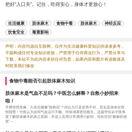
把好“入口关”。记住，吃得安心，身体才更放心！
生活健康
肢体麻木
食物中毒
肢体麻木
神经反应
饮食安全
毒素影响
声明：内容均源自互联网，仅作为生活健康科普知识供读者参考，
不能构成任何专业知识依据，严禁用于任何商业行为，严禁分享与
下载，本站不为此内容承担任何负责，如果内容和图片有误敬请及
时联系我们修改
食物中毒能否引起肢体麻木知识
肢体麻木是气血不足吗？中医怎么解释？自救小妙招来
啦！
手脚突然发麻、久坐后腿像“踩棉花”？你以为只是姿势不对，其实是身体在悄
悄报警！中医认为这和气血运行不畅、经络堵塞密切相关。这篇带你从中医角
度了解肢体麻木的真正原因，并送上实用日常调理小妙招，轻松告别“麻麻的感
觉”～